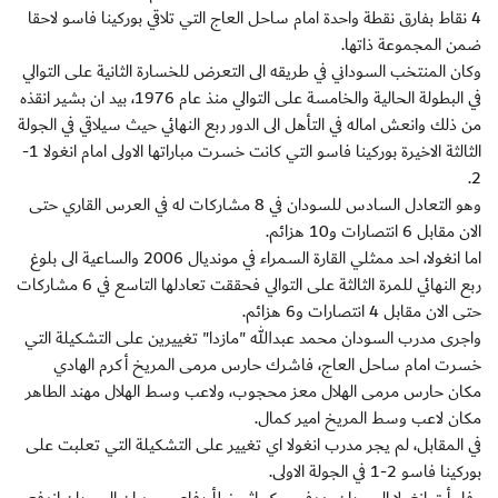
4 نقاط بفارق نقطة واحدة امام ساحل العاج التي تلاقي بوركينا فاسو لاحقا
ضمن المجموعة ذاتها.
وكان المنتخب السوداني في طريقه الى التعرض للخسارة الثانية على التوالي
في البطولة الحالية والخامسة على التوالي منذ عام 1976، بيد ان بشير انقذه
من ذلك وانعش اماله في التأهل الى الدور ربع النهائي حيث سيلاقي في الجولة
الثالثة الاخيرة بوركينا فاسو التي كانت خسرت مباراتها الاولى امام انغولا 1-
2.
وهو التعادل السادس للسودان في 8 مشاركات له في العرس القاري حتى
الان مقابل 6 انتصارات و10 هزائم.
اما انغولا، احد ممثلي القارة السمراء في مونديال 2006 والساعية الى بلوغ
ربع النهائي للمرة الثالثة على التوالي فحققت تعادلها التاسع في 6 مشاركات
حتى الان مقابل 4 انتصارات و6 هزائم.
واجرى مدرب السودان محمد عبدالله "مازدا" تغييرين على التشكيلة التي
خسرت امام ساحل العاج، فاشرك حارس مرمى المريخ أكرم الهادي
مكان حارس مرمى الهلال معز محجوب، ولاعب وسط الهلال مهند الطاهر
مكان لاعب وسط المريخ امير كمال.
في المقابل، لم يجر مدرب انغولا اي تغيير على التشكيلة التي تعلبت على
بوركينا فاسو 2-1 في الجولة الاولى.