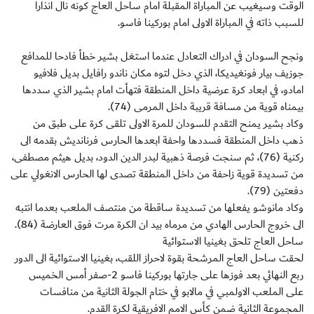
الوقت وسيغيب عن المباراة المقبلة امام ساحل العاج كونه نال انذارا
للسبب ذاته في المباراة الاولى امام بوركينا فاسو.
ونجح السودان في ادراك التعادل عندما استغل بشير خطأ فادحا للمدافع
جوزيف بيار فونغيديكا، الذي دخل لتوه مكان ناندو رافايل بديل فلافيو
امادو، في ابعاد كرة عرضية داخل المنطقة فتهأت امام بشير الذي سددها
بيمناه قوية من مسافة قريبة داخل المرمى (74).
وكاد بشير يمنح التقدم للسودان للمرة الاولى تلقى كرة على طبق من
ذهب داخل المنطقة فسددها واحفة ابعدها الحارس فرنانديش بقدمه الى
ركنية (76)، ثم سنجت فرصة ذهبية لبدر الدين الدود، بديل هيثم مصطفى،
من تسديدة قوية زاحفة من داخل المنطقة تصدى لها الحارس الانغولي على
دفعتين (79).
وكاد مانوشو يفعلها من تسديدة ساقطة من منتصف الملعب بعدما انتبه
الى خروج الحارس الهادي من مرماه بيد ان الكرة مرت فوق العارضة (84).
ساحل العاج تلحق بغينيا الاستوائية
لحقت ساحل العاج المرشحة بقوة لاحراز اللقب، بغينيا الاستوائية الى الدور
ربع النهائي بعد فوزها على جارتها بوركينا فاسو 2-صفر أمس الخميس
على الملعب الاولمبي في مالابو في ختام الجولة الثانية من منافسات
المجموعة الثانية ضمن كأس الامم الافريقية لكرة القدم.