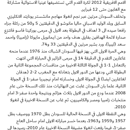
الامم الافريقية 2012 لكرة القدم التي تستضيفها غينيا الاستوائية مشاركة
مع الغابون حتى 12 فبراير.
وتخلف السودان مرتين عبر نجم انغولا مهاجم مانشستر يونايتد الانكليزي
السابق وبلد الوليد الاسباني حاليا مانوشو في الدقيقتين 5 و50 من ركلة جزاء
رافعا صيده الى 3 اهداف في البطولة بعد الاول في مرمى بوركينا فاسو فانتزع
صدارة لائحة الهدافين بفارق هدف واحد من ايمانويل مايوكا (زامبيا) واحمد
سعد (ليبيا)، ورد بشير مرتين في الدقيقتين 33 و74.
وهي المرة الاولى التي يهز فيها السودان الشباك منذ 1976 عندما منحه
غاغارين التقدم في الدقيقة 14 في مرمى الزائير في المباراة التي انتهت
بالتعادل 1-1 في الجولة الثالثة الاخيرة من منافسات المجموعة الثانية من
البطولة التي ودعها من الدور الاول بتعادله مع المغرب 2-2 (هدفان
لغاغارين ايضا) في الجولة الاولى وخسارته امام نيجيريا صفر-1 في الجولة
الثانية، علما بان السودان غابت عن النهائيات منذ تلك النسخة حتى عام
2008 عندما ودع من الدور الاول بثلاث هزائم وبنتيجة واحدة صفر-3 امام
منتخبات زامبيا ومصر والكاميرون، ثم غاب عن النسخة الاخيرة في انغولا
2010.
وهي النقطة الاولى في النسخة الحالية للسودان بطل 1970 ووصيف بطل
1957 و1959 و1963، بعدما خسر مباراته الاولى امام ساحل العاج
صفر-1، فيما رفعت انغولا مضيفة النسخة الاخيرة عام 2010، رصيدها الى