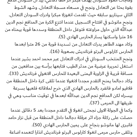
وفاجأت انغولا السودان بهدف مبكر اثر خطأ دفاعي، بيد ان السودان اندفع
بقوة بحثا عن التعادل ونجح في مسعاه مسجلا التعادل. وشهد الشوط
الثاني سيناريو سابقه حيث تقدمت انغوزلا مبكرا وادرك السودان التعادل.
ونجح مانوشو في افتتاح التسجيل عندما انتزع الكرة من المدافع نجم الدين
عبدالله الذي حاول مراوغته فتوغل داخل المنطقة وسددها قوية بيمناه من
16 مترا واسكنها يسار الحارس الهادي (5).
وكاد مهند الطاهر يدرك التعادل من تسديدة قوية من 26 مترا ابعدها
الحارس كارلوس البرتو فرنانديش بصعوبة (16).
ونجح المنتخب السوداني في ادراك التعادل عبر محمد احمد بشير عندما
استغل تمريرة عرضية من مدثر الطيب فتابعها برأسه بين مدافعين من
مسافة قريبة في الزاوية اليمنى البعيدة للحارس الانغولي فرنانديش (33).
وكاد دجالما يمنح التقدم مجددا لانغولا عندما تلقى كرة داخل المنطقة من
فلافيو امادو فانفرد بالحارس الهادي الذي خرج لملاقاته فلعبها بسرعة
بيسراه لكن المدافع نجم الدين عبدالله ابعدها في توقيت مناسب وهي في
طريقها الى المرمى (37).
وكما في الجولة الاولى نجحتى انغولا في التقدم مجددا بعد 5 دقائق عندما
حصلت على ركلة جزاء اثر عرقلة دجالما داخل المنطقة من قبل نزار حامد
فانبرى لها مانوشو بنجاح على يمين الحارس الهادي (50).
وتلقى حارس مرمى انغولا كارلوس البرتو فرنانديش انذارا لتعمده اضاعة