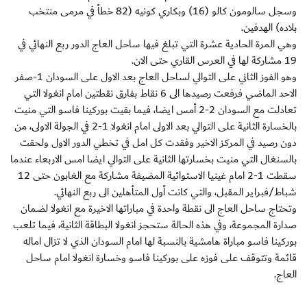
وسجل سالومون كالو (16) وبكاري كونيه (82 خطأ في مرمى منتخب
بلاده) الهدفين.
وهي المرة الحادية عشرة التي تبلغ فيها ساحل العاج الدور ربع النهائي في
19 مشاركة لها في العرس القاري حتى الان.
وهو الفوز الثاني على التوالي لساحل العاج بعد الاول على السودان 1-صفر
الاحد الماضي فرفعت رصيدها الى 6 نقاط بفارق نقطتين امام انغولا التي
تعادلت مع السودان 2-2 أمس ايضا، فيما بقيت بوركينا فاسو التي منيت
بالخسارة الثانية على التوالي بعد الاولى امام انغولا 1-2 في الجولة الاولى، من
دون رصيد في المركز الاخير وفقدت كل امل في تخطي الدور الاول ولحقت
بالسنغال التي منيت بخسارتها الثانية على التوالي ايضا امس الاربعاء عندما
سقطت 1-2 امام غينيا الاستوائية المضيفة مشاركة مع الغابون حتى 12
شباط/فبراير المقبل، والتي كانت أول المتأهلين الى ربع النهائي.
وتحتاج ساحل العاج الى نقطة واحدة في مباراتها الاخيرة مع انغولا لضمان
صدارة المجموعة، وفي هذه الحالة ستحجز انغولا البطاقة الثانية، فيما تلعب
بوركينا فاسو مباراة هامشية بالنسبة لها امام السودان الذي لا تزال اماله
قائمة وتتوقف على فوزه على بوركينا فاسو وخسارة انغولا امام ساحل
العاج.