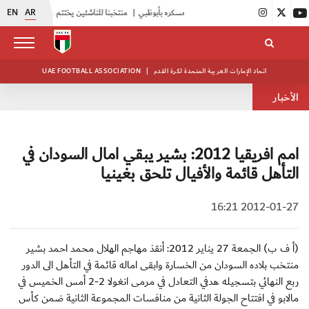
EN
AR
أبيض الشباب يواصل تدريباته في معسكره بأبوظبي
|
منتخبنا للناشئين يختتم معسكره الخارجي في صربيا
اتحاد الإمارات العربية المتحدة لكرة القدم
|
UAE FOOTBALL ASSOCIATION
الأخبار
امم افريقيا 2012: بشير يبقي امال السودان في
التأهل قائمة والأفيال تلحق بغينيا
2012-01-27 16:21
(أ ف ب) الجمعة 27 يناير 2012: أنقذ مهاجم الهلال محمد احمد بشير
منتخب بلاده السودان من الخسارة وابقى اماله قائمة في التأهل الى الدور
ربع النهائي بتسجيله هدفي التعادل في مرمى انغولا 2-2 أمس الخميس في
مالابو في افتتاح الجولة الثانية من منافسات المجموعة الثانية ضمن كأس