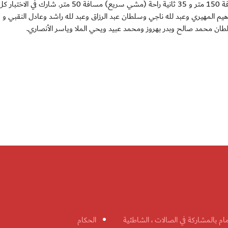
الحكام قاموا ب 12 لفة للتحمل بواقع 30 ثانية ركض مسافة 150 متر و 35 ثانية راحة (مشي سريع) مسافة 50 متر. شار
م المهيري وعبد لله ناجي وسلطان عبد الرزاق وعبد لله راشد وعادل النقبي و
طان محمد صالح وبدر بهروز ومحمد عبيد ويحي الملا وياسر الأنصاري.
مام بالمشاركة في الصالات ، الشاطئية
الحكام