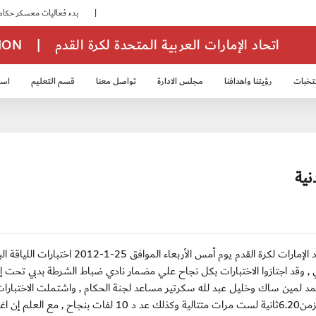
|
بدء فعاليات معسكر حكام المجموعة الثانية
اتحاد الإمارات العربية المتحدة لكرة القدم
|
TION
تخبات
رؤيتنا واهدافنا
مجلس الادارة
تواصل معنا
قسم التعليم
استر
خب الشباب 2007
منتخب الناشئين 2008
منتخب الناشئين 2010
منتخب الناشئي
نية
دبي / الخميس 26 يناير 2012 : أجرت لجنة الحكام في اتحاد الإمارات لكرة القدم يوم أمس الأربعاء الموافق 25-1-2012
ولي , وقد اجتازوا الاختبارات بكل نجاح علي مضمار نادي ضباط الشرطة بدبي تحت 
د لمين ساك وخليل عبد لله سكرتير مساعد لجنة الحكام , واشتملت الاختبارات
اجتازها جميع الحكام بنجاح علي السرعة لمسافة 40 مترا بزمن6.20ثانية لست مرات متتالية وكذلك عد د 10 لفات بنجاح , مع ا