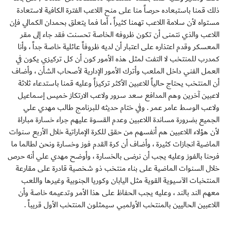
ذلك قمنا باستبعاده حرصاً منا على منح اللاعب الفترة الكافية لاستعادة
مستواه لأن سلامة اللاعب تهمنا كثيراً ، أما فما يتعلق بحمدان الكمالي فإن
اللاعب والذي نتمنى أن تكون ظروفه الخاصة تحسنت فقد جاء إلى مقر
المعسكر وقدم اعتذاره على اعتبار أن لديه ظروفاً عائلية خاصة جداً ، وأنا
كمدرب للمنتخب لا التفت لمثل هذه الأمور كون أن كل تركيزي يكون في
العمل الفني داخل الملعب وأترك الأمور الإدارية لأصحاب الشأن ، وأضاف
أن المنتخب يحتاج حالياً للاعبين الأكثر تركيزاً وعليه قمنا باستدعاء ثلاثة
لاعبين آخرين وهم المدافع سعد سرور ولاعب الارتكاز خميس إسماعيل
ولاعب الوسط عامر عمر . وفي ختام حديثه للبرنامج طالب مهدي علي
الجميع بضرورة مساندة اللاعبين وعدم القسوة عليهم جراء خسارة مباراة
لأن هؤلاء اللاعبين هم أنفسهم من حقق للكرة الإماراتية خلال الأربع سنوات
الماضية انجازات كثيرة ، وأضاف أن كرة القدم فوز وخسارة ونحن لطالما ما
فرحنا بالفوز وعليه يجب أن نرضى بالخسارة ، وأوضح مهدي علي أنه حرص
خلال السنوات الماضية على بناء منتخب ذو شخصية قادرة على مقارعة
المنتخبات الآسيوية القوية مثل اليابان وكوريا الجنوبية وغيرها واللعب
معهم الند بالند ، وعليه يجب الحفاظ على هذا الأمر وتدعيمه خاصة وأن
اللاعبين الحاليين بالمنتخب الأولمبي سيمثلون المنتخب الأول قريباً .