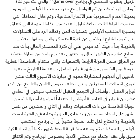
الزميل يعقوب السعدي في برنامج game over"" والذي بُث عبر قناة
أبوظبي الرياضية حين تم التواصل مع مدرب منتخبنا الأولمبي الموجود
بمدينة الدمام السعودية عبر الأقمار الصناعية ، وتم خلال المداخلة التي
استمرت لقرابة الثلث ساعة تناول العديد من النقاط المهمة التي تتعلق
بمسيرة المنتخب الأولمبي بتصفيات لندن وكذلك الرد على التساؤلات
التي تدور بالشارع الرياضي عن فترة المعسكر والتي وصفها البعض
بالطويلة جداً ، حيث أكد مهدي علي أن فترة المعسكر الحالي بدأت منذ
السابع عشر من الشهر الحالي وستنتهي بعد يوم واحد من مباراة منتخبنا
مع العراق ضمن الجولة الرابعة بالتصفيات والتي ستقام بالعاصمة القطرية
الدوحة يوم الخامس من شهر فبراير المقبل ، وبعد هذا التاريخ سيعود
اللاعبين إلى أنديتهم للمشاركة معهم في مباريات الأسبوع الثالث عشر
لدوري اتصالات للمحترفين والتي ستلعب يومي الثامن والتاسع من شهر
فبراير المقبل . وأضاف أن التجمع المقبل للمنتخب سيكون في الحادي
عشر من فبراير في العاصمة أبوظبي استعداداً لمواجهة أستراليا ضمن
الجولة الخامسة من ذات التصفيات وذلك في الثاني والعشرين من نفس
الشهر على استاد محمد بن زايد بنادي الجزيرة وعليه فإن الفترة ليست
بالطويلة ولا تحتاج لكل تلك الضجة مشيراً إلى أن برنامج المنتخب
الأولمبي للتصفيات تم وضعه منذ قرابة الستة شهور ، كما أن اتحاد الكرة
سبق وأن عقد اجتماع مع ممثلي الأندية بخصوص البرنامج وتم الاتفاق