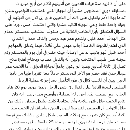
على أن لا تزيد مدة غياب اللاعبين عن أنديتهم لأكثر من أربع مباريات
بمسابقة دوري المحترفين مشيراً أن الجهاز الفني للمنتخب الأولمبي ملتزم
تماماً بهذا الأمر والدليل على ذلك أن اللاعبين غابوا إلى الآن عن أنديتهم في
جولة واحدة فقط وهي الجولة الثانية عشرة والتي اختتمت أمس . ورداً على
السؤال المتعلق بأبرز العناصر الغائبة عن صفوف المنتخب بمعسكر الدمام
مثل الهداف أحمد خليل والنجم عمر عبدالرحمن والقائد حمدان الكمالي
الذي اعتذر لظروفه الخاصة أجاب مهدي علي قائلاً : فيما يتعلق بالمهاجم
أحمد خليل فهو يغيب بداعي الإصابة حيث حضر في أول يوم بالمعسكر وتم
عرضه على طبيب المنتخب وتبين أنه بالفعل مصاب ويحتاج لفترة علاج
تصل إلى ثلاثة أسابيع وعليه لم يكون جاهزاً لمباراة العراق ، أما اللاعب عمر
عبدالرحمن فقد حضر هو الآخر للمعسكر حاملاً معه تقريرا طبيا من ناديه
العين يبين أن اللاعب لازال في طور التأهيل بعد إجرائه عملية الرباط
الصليبي للمرة الثانية على التوالي في نفس الرجل ولديه موعد يوم 28 يناير
الجاري مع الطبيب الذي أجرى له العملية ، وأوضح مهدي علي أنه كان
يتابع اللاعب خلال فترة علاجه وأن المتابعة كانت بشكل ميداني وذلك من
خلال التواجد في الحصص التدريبية لفريق العين ، وأضاف أن اللاعب منذ
ثلاثة أسابيع كان يتدرب مع زملائه بالفريق بشكل عادي وشارك مع فريقه
ضد عجمان في مسابقة دوري الرديف ولمدة 25 دقيقة وظهر بمستوى
لافت ومميز وعليه قمنا بضمه للمنتخب للاستفادة من خدماته , لكن بعد