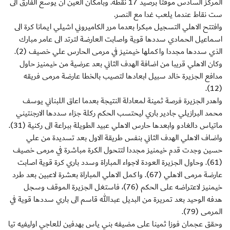
المركز السادس موقتا برصيد 17 نقطة. وبامكان العين ان يوسع الفارق الى
ست نقاط عندما يلعب غدا مع النصر.
وافتتح الاهلي التسجيل مبكرا بعدما مرر الكاميروني اشيلي ايمانا كرة الى
اسماعيل الحمادي سددها قوية واصابت العارضة لترتد الى عامر مبارك
الذي سددها مجددا واكملها خيمنيز في مرمى الحارس علي خصيف (2).
وكان الاهلي قريبا من اضافة الهدف الثاني بعد عرضية من خيمنيز حاول
مدافع الجزيرة خالد سبيل ابعادها لتصيب بالخطا عارضة مرمى فريقه
(12).
واهدر الجزيرة فرصة ثمينة لمعادلة النتيجة بعدما اعاق اللبناني يوسف
محمد البرازيلي جادير باري ليحتسب الحكم ركلة جزاء سددها الارجنتيني
ماتياس دالغادو وابعدها حارس الاهلي عبيد الطويلة ببراعة الى ركنية (31).
واضاف الاهلي الهدف الثاني بنفس طريقة الاول بعد تسديدة من علي
حسين وجدت قدم خيمنيز مجددا لتتحول الكرة مباشرة في مرمى خصيف
(61). وحاول الجزيرة العودة لاجواء المباراة وسدد باري كرة قوية اصابت
عارضة مرمى الاهلي (67). واكمل الاهلي المباراة بعشرة لاعبين بعد طرد
خيمنيز لاعتراضه على الحكم (76)، فاستغل الجزيرة الموقف وسجل
هدفه الوحيد بعد تمريرة من البديل عبدالله قاسم الى باري سددها قوية في
المرمى (79).
وحقق عجمان فوزا ثمينا على مضيفه بني ياس بهدفين للعاجي اوليفيه تيا