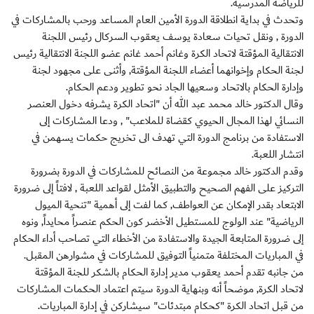
للرياضة المدرسية.
وتحدث في بداية انطلاقة الدورة الأمين العام المساعد ورحب بالمشاركات في
الدورة , ونقل تحيات سعادة يوسف يعقوب السركال رئيس اللجنة
الانتقالية المؤقتة لاتحاد الكرة وغانم أحمد غانم عضو اللجنة الانتقالية رئيس
لجنة الحكام وإخوانهما أعضاء اللجنة المؤقتة, وأثنى على مجهود لجنة
وإدارة الحكام بالاتحاد وسعيها الجاد نحو تطوير ودعم الحكام.
وقال الدكتور خالد محمد عبد الله أن "اتحاد الكرة يشرفه دخول العنصر
النسائي لهذا المجال الحيوي كقضاة للملاعب" , ودعا المشاركات إلى
الاستفادة من برنامج الدورة التي تهدف الى تخريج حكمات يسهمن في
انتشار اللعبة.
وقدم الدكتور خالد مجموعة من النصائح للمشاركات في الدورة بضرورة
التركيز على الفهم الصحيح والتطبيق الأمثل لقواعد اللعبة , لافتاً إلى ضرورة
الابتعاد بقدر الإمكان عن العواطف, كما لفت إلى أهمية "تنحية الميول
الرياضية" عند الولوج للمستطيل الأخضر كون الحكم عنصراً محايداً, ونوه
إلى ضرورة المتابعة الجيدة والاستفادة من الأخطاء التي تصاحب أداء الحكام
في المباريات المختلفة متمنياً التوفيق للمشاركات في مشوارهن المقبل.
من جانبه تقدم أحمد يعقوب مدير إدارة الحكام بالشكر للجنة المؤقتة
لاتحاد الكرة, موضحاً أنه وبنهاية الدورة سيتم اعتماد الحكمات المشاركات
من قبل اتحاد الكرة "كحكام مبتدئات" سيشاركن في إدارة المباريات.