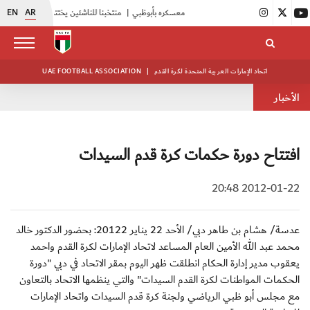
EN
AR
|
أبيض الشباب يواصل تدريباته في معسكره بأبوظبي
|
منتخبنا للناشئين يختتم معسكره الخارجي في صربيا
اتحاد الإمارات العربية المتحدة لكرة القدم
|
UAE FOOTBALL ASSOCIATION
الأخبار
افتتاح دورة حكمات كرة قدم السيدات
2012-01-22 20:48
عدسة/ هشام بن طاهر دبي/ الأحد 22 يناير 20122: بحضور الدكتور خالد
محمد عبد الله الأمين العام المساعد لاتحاد الإمارات لكرة القدم واحمد
يعقوب مدير إدارة الحكام انطلقت ظهر اليوم بمقر الاتحاد في دبي "دورة
الحكمات المواطنات لكرة القدم السيدات" والتي ينظمها الاتحاد بالتعاون
مع مجلس أبو ظبي الرياضي ولجنة كرة قدم السيدات واتحاد الإمارات