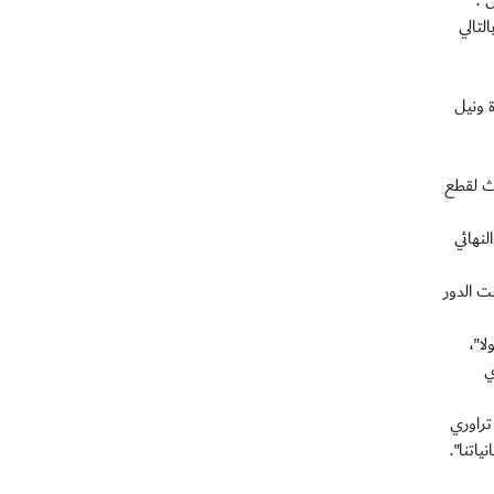
".
لتالي
الموردة ونيل
اط الثلاث لقطع
غ الدور ربع النهائي
ز عام 1998 على ارضها عندما بلغت الدور
ا"،
ي
تراوري