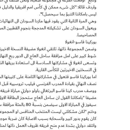
وتابع "اوقعتنا القرعة في مجموعة صعبة، ونحن صنفنا في المس
واردف قائلا "كل شىء ممكن في كأس امم افريقيا والدليل فشل
ليس بامكاننا التنبؤ بما سيحصل؟".
وهي المرة الثانية التي يقود فيها مازدا السودان الى النهائيات بعد الاولى عام 2008 في غانا 
الحصاحيصا.
بوركينا فاسو-انغولا
شوط كبير على امل مرافقة ساحل العاج الى الدور ربع النهائي
في النسختين الاخيرتين للكأس القارية.
نصف النهائي بقيادة المدرب الفرنسي فيليب تروسييه قبل ان 
ووصف مدرب كينا فاسو البرتغالي باولو دوارتي مباراة فريق
مضيفا "بامكاننا القول ان ساحل العاج ستحجز البطاقة الاولى
سيفوز في المباراة الاولى سيضمن بنسبة 80 بالمئة مرافقة ساحل العاج".
وختم "لكن مشكلتي ليست المنتخب المنافس او المجموعة، لان
كان يقوم بدور كبير وانسحابه بسبب الاصابة كان ضربة موجعة بالنسبة لخط هجومنا. جئ
وانتقد دوارتي بشدة عدم منح فريقه ظروف العمل ذاتها لمناف