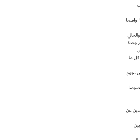
ا المنتخب
" واضعا
الحالي
 كمصدر وحدة
.
كل ما
ض نجوم
خصوصا
يدين عن
بين