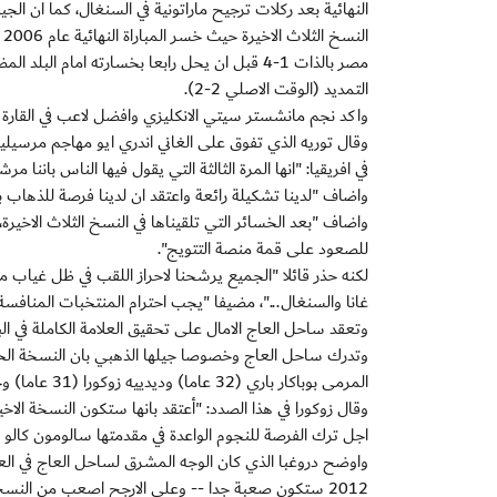
النهائية بعد ركلات ترجيح ماراتونية في السنغال، كما ان الجيل
التمديد (الوقت الاصلي 2-2).
واكد نجم مانشستر سيتي الانكليزي وافضل لاعب في القارة ا
وقال توريه الذي تفوق على الغاني اندري ايو مهاجم مرسيليا
في افريقيا: "انها المرة الثالثة التي يقول فيها الناس باننا مرشحون لاحراز اللق
واضاف "لدينا تشكيلة رائعة واعتقد ان لدينا فرصة للذهاب بعي
واضاف "بعد الخسائر التي تلقيناها في النسخ الثلاث الاخيرة،
للصعود على قمة منصة التتويج".
لكنه حذر قائلا "الجميع يرشحنا لاحراز اللقب في ظل غياب م
غانا والسنغال..."، مضيفا "يجب احترام المنتخبات المنافسة وع
وتعقد ساحل العاج الامال على تحقيق العلامة الكاملة في ا
المرمى بوباكار باري (32 عاما) وديدييه زوكورا (31 عاما) وحبيب كولو توريه (30 عاما).
وقال زوكورا في هذا الصدد: "أعتقد بانها ستكون النسخة الاخي
اجل ترك الفرصة للنجوم الواعدة في مقدمتها سالومون كالو 
واوضح دروغبا الذي كان الوجه المشرق لساحل العاج في العقد 
2012 ستكون صعبة جدا -- وعلى الارجح اصعب من النسخ الاخيرة-- على الرغم من غياب الخماسي العريق".