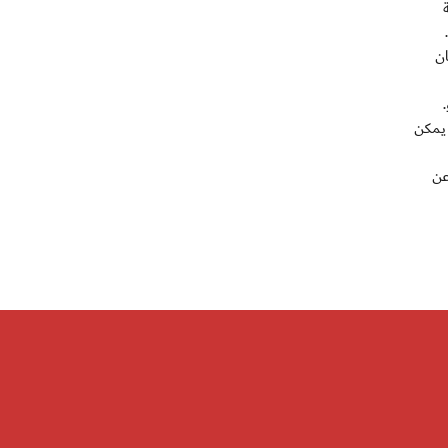
لى 10 و15 دقيقة
ان
 يمكن
عن