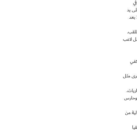
في
ترجيح، وخرج من نصف النهائي عام 2008 في غانا على يد
مصر بالذات 1-4 قبل ان يحل رابعا بخسارته امام البلد المضيف، ومن الدور ربع النهائي في النسخة الاخيرة في انغولا بسقوطه امام الجزائر 2-3 بعد
للقب.
ضل لاعب
كفي
خرى مثل
ريات.
صة الاخيرة لمعانقة اللقب خصوصا القائد ديدييه دروغبا (33 عاما) وحارس
لية من
يا