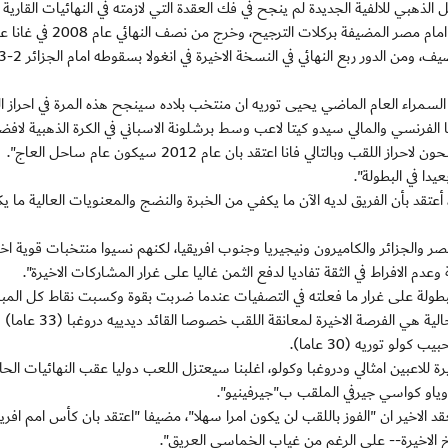
 الذهبي للالفية الجديدة لم ينجح في فك العقدة التي لازمته في النهائيات القارية 
النسخ الثلاث الاخيرة حيث خسر المباراة النهائية عام 2006 امام مصر المضيفة بركلات ال
لسمراء العام الماضي يحيى توريه ان منتخب بلاده سينجح هذه المرة في احراز ا
 الفرنسي والمالي سيدو كيتا لاعب وسط برشلونة الاسباني في الكرة الذهبية لاف
ب وبالتالي فانا اعتقد بان عام 2012 سيكون عام ساحل العاج".
دا في البطولة".
 أعتقد بأن الفريق لديه الآن ما يكفي من الخبرة والنضج والمعنويات العالية ما ي
صر والجزائر والكاميرون ونيجيريا وجنوب افريقيا، لكنهم نسيوا منتخبات قوية ا
دم الافراط في الثقة تفاديا لدفع الثمن غاليا على غرار المشاركات الاخيرة".
لبطولة على غرار ما فعلته في التصفيات عندما ضربت بقوة وكسبت نقاط كل المبا
وتدرك ساحل العاج وخصوصا جيلها الذهبي بان النسخة الحالية هي الفر
رة للاعبين امثالي ودروغبا وكولو، اغلبنا سيعتزل اللعب دوليا عقب النهائيات الحا
وياو كواسي جيرفي الملقب ب"جيرفينيو".
الاخير ان "الفوز باللقب لن يكون امرا سهلا"، مضيفا "اعتقد بان كأس امم افريق