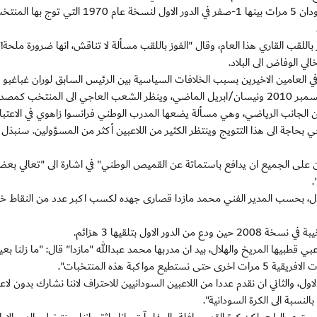
ويصب التاريخ في صالح ساحل العاج التي تغلبت على السودان 5 مرات بينها 1-صفر في الدور الاول لنسخة عام 1970 التي توج به
للقب القاري هذا العام، وقال "الفوز باللقب مسألة لا تناقش، انها ضرورة ملحة!
ي الوفاض الى البلاد.
ي العامين الاخيرين بسبب الخلافات السياسية بين الرئيس السابق لوران غباغبو و
الحسن واتارا وخلفت مقتل 3 الاف شخص في الفترة بين ديسمبر 2010 ونيسان/ابريل الماضي، وينظر الشعب العاجي الى المنتخب
عن الجانب الرياضي، وهي مسألة يضعها المدرب الوطني فرانسوا زاهوي في الاعتبار
ي بحاجة الى هذا التتويج وينتظر الكثير من اللاعبين أكثر من المسؤولين. سنبذل 
عين على الجميع ان يدافع باستماتة عن القميص الوطني" في اشارة الى "تعالي بع
.
بذل، بحسب المدير الفني محمد مازدا قصارى جهده لكسب اكبر عدد من النقاط 
اول بتلقيها 3 هزائم.
عبي قطبيها المريخ والهلال، بيد ان مدربها محمد عبدالله "مازدا" قال: "ما زلنا بع
كبة هذه المنتخبات".
ل، والثاني ان نقدم عددا من اللاعبين السودانيين للاحتراف لاننا نشارك بدون لاع
لنسبة الى الكرة السودانية".