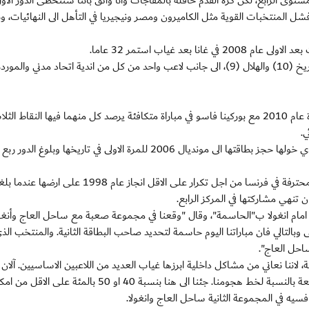
توى الرابع، لكن كرة القدم حافلة بالمفاجآت وانا واثق باننا سنتخطى الدور الاول
 المنتخبات القوية مثل الكاميرون ومصر ونيجيريا في التأهل الى النهائيات، وبا
بعد غياب استمر 32 عاما.
ويعول السودان على تشكيلته المدججة بنجوم القطبين المريخ (10) والهلال (9)، الى جانب لاعب واحد من كل من اندية اتحاد مدني و
وضمن المجموعة ذاتها، تلتقي انغولا مضيفة النسخة الاخيرة عام 2010 مع بوركينا فاسو في مباراة متكافئة يرصد كل منهما فيها النق
.
وتسعى انغولا في مشاركتها السادسة الى استعادة بريقها الذي خولها حجز بطاقتها الى مونديال 2006 للمرة الاولى في تاريخها وبلو
اما بوركينا فاسو فتعول في مشاركتها الثامنة على كتيبتها المحترفة في فرنسا من اجل تكرار على الاقل انجا
تنهي مشاركتها في المركز الرابع.
ه امام انغولا ب"الحاسمة"، وقال "وقعنا في مجموعة صعبة مع ساحل العاج وأنغول
 وبالتالي فان مباراتنا اليوم حاسمة لتحديد صاحب البطاقة الثانية. والمنتخب الذ
نا نعاني من مشاكل داخلية ابرزها غياب العديد من اللاعبين الاساسيين. آلان 
نا الى هنا بنسبة 40 او 50 بالمئة على الاقل من امكانياتنا".
سيه في المجموعة الثانية ساحل العاج وانغولا.