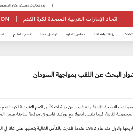
|
بدء فعاليات معسكر حكام المجموعة الثانية
اتحاد الإمارات العربية المتحدة لكرة القدم
|
TION
تخبات
رؤيتنا واهدافنا
مجلس الادارة
تواصل معنا
قسم التعليم
استر
خب الشباب 2007
منتخب الناشئين 2008
منتخب الناشئين 2010
منتخب الناشئي
 ساحل العاج مشوارها نحو لقب النسخة الثامنة والعشرين من نهائيات كأس الامم الافريقية لكرة القد
ت المجموعة الثانية، فيما تلتقي انغولا مع بوركينا فاسو في موقعة ساخنة ضمن ال
وتمني ساحل العاج النفس بالظفر باللقب القاري الثاني في تاريخها والاول منذ عام 1992 عندما ظفرت بالكأس الغالية بتغلبها على غانا