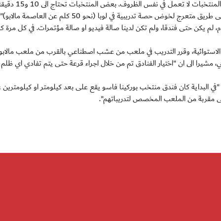
وقال دوارتي "انهما (ساحل العاج وانغولا) محميين، وجميع المنتخبات لا تعمل في نفس الظروف. بعض المنتخبات تحتاج ا
خوض حصة تدريبية في لوبا (نحو 50 كلم عن العاصمة مالابو)".
، لم يكن حتى فندقا، ولم تكن لدينا صالة فيديو او صالة مؤتمرات. في كل مرة ك
يا الاستوائية، وقرر التدريب في ملعب من عشب اصطناعي بالقرب من ملعب مالابو.
نابي، مشيرا الى ان "اختيار الفنادق تم من خلال اجراء قرعة حتى يتم تفادي اي ظلم
ي، "في البداية كان فندق منتخب بوركينا فاسو يقع على بعد كيلومتر او كيلومترين 
لى مقربة من الملعب المخصص لتدريباتهم".