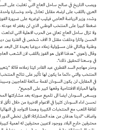
العربي باللقب على ارضه، مقابل تعادل واحد وخسارة واحدة.
وشدد وزير الرياضة العاجي فيليب لوغريه على ضرورة الفوز با
ضغطا كبيرا على المنتخب الوطني الذي لن يغفر له عودته خال
ولا تزال ساحل العاج تعاني من الحرب الاهلية التي اندلعت ف
وطنية وبالتالي فان مسؤولية زملاء دروغبا بعيدة كل البعد 
وقال زاهوي "هدفنا الاول هو الفوز باللقب لان الشعب العاج
في وسعنا لتحقيق ذلك".
وحذر مهاجم السد القطري عبد القادر كيتا زملاءه قائلا "يت
المنتخب والتي دائما ما يكون لها تأثير على نتائج المنتخب"
في المقابل، لن يكون السودان لقمة سائغة للعاجيين وسي
وانها المباراة الافتتاحية وقعها كبير على الجميع".
ويسعى السودان ايضا الى تلميع صورته بعد مشاركتها المخيبة في نسخة 2008 حين ودع من الدور ال
تحسن اداء السودان كثيرا في الاعوام الاخيرة من خلال تألق لا
ثقافة اللعب مع المنتخبات الكبيرة وهمنا التواجد في النهائيات الافريقية 5 مرات اخرى حتى نستطيع موا
واضاف "لدينا هدفان من هذه المشاركة: الاول تخطي الدور الاو
محترفين خارج البلاد ووجود لاعبين محترفين له اهمية كبيرة با