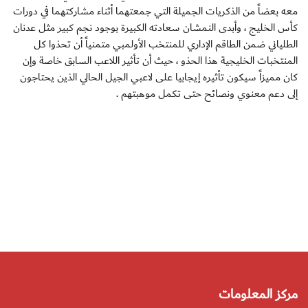
معه بعضاً من الذكريات الجميلة التي جمعتهما أثناء مشاركتهما في دورات
كأس الخليج ، وأبدى النمشان سعادته الكبيرة بوجود نجم كبير مثل عدنان
الطلياني ضمن الطاقم الإداري للمنتخب الأولمبي متمنياً أن تحذوا كل
المنتخبات الخليجية هذا الحذو ، حيث أن تأثير اللاعب السابق خاصة وإن
كان مميزاً سيكون تأثيره إيجابيا على لاعبي الجيل الحالي الذين يحتاجون
إلى دعم معنوي ونصائح حتى تكمل موهبتهم .
مركز المعلومات