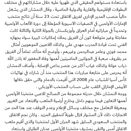
باستعادة مستواهم الحقيقي الذي ظهروا عليه خلال مشاركاتهم في مختلف
البطولات الإقليمية والقارية والدولية الماضية ، وقال النمشان الذي يشغل
حالياً منصب المدير الإداري لفريق الاتفاق تحت 23 سنة أن نتائج منتخب
الإمارات الأولمبي في التصفيات الآسيوية المؤهلة إلى دورة الألعاب الأولمبية
وتحديداً في مباراتيه أمام العراق وأوزبكستان بالجولة الثانية والثالثة كانت
مفاجئة وغير متوقعة كون أن الفريق يملك إمكانيات كبيرة سواء بجهازه
الفني تحت قيادة المدرب مهدي علي وكذلك اللاعبين الموهوبين أمثال
محمد فوزي وعامر عبدالرحمن وغيرهم ، وأوضح أنه متأكد تماماً أن الفريق
مر بظروف صعبة في الجولتين الماضيتين أهمها وفاة المغفور له باذن الله
ذياب عوانة وكذلك غياب أكثر من عنصر بداعي الإصابة ، وأضاف النمشان
أنه يحرص على متابعة مباريات هذا المنتخب منذ أن شارك في نهائيات
كأس آسيا للشباب عام 2008 التي أقيمت بالدمام والتي حقق خلالها
الأبيض الإماراتي اللقب على حساب المنتخب الأوزبكي .
ووجه النمشان خلال حديثه مجموعة من النصائح للاعبي منتخبنا الأولمبي
أهمها التعاون فيما بينهم داخل وخارج أرضية الملعب والابتعاد عن الغرور
ومعرفة التعامل مع مختلف وسائل الإعلام وعدم التوقف عند هذا الحد من
الانجازات ذلك لأن المشوار لازال طويلاً لتحقيق المزيد . وكان نجم الاتفاق
والمنتخب السعودي السابق شهد المران الأول لمنتخبنا والذي أقيم ملعب
الاتفاق أمس والتقى بمشرف منتخبنا الأولمبي عدنان الطلياني واستعاد