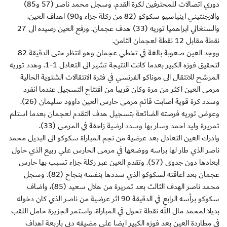
دوري اتصالات للمحترفين لكرة القدم. وسجل محمد ناصر (57 و85)
والارجنتيني اينياسيو سكوكو (82 من ركلة جزاء و90) اهداف العين،
والسنغالي ابراهميا توريه (33) هدف عجمان. ورفع العين رصيده الى 27
نقطة مقابل 12 نقطة لعجمان الثامن.
ووجد العين صعوبة بالغة في تخطي عجمان وهو انتظر حتى الدقيقة 82
لتحقيق فوزه الكبير بعدما كانت النتيجة تشير الى التعادل 1-1. وهدد توريه
المرشح للانتقال الى موناكو الفرنسي في فترة الانتقالات الشتوية الحالية
مرمى العين اكثر من مرة وكان قريبا من افتتاح التسجيل عندما انفرد
وسدد كرة قوية اصابت قائم مرمى حارس العين داوود سليمان (26).
وعوض توريه فرصته الضائعة بتسجيل هدف التقدم لعجمان بعدما استلم
تمريرة وليد احمد وسار بها وسدد ارضية زاحفة في المرمى (33).
وادرك العين التعادل بعد عرضية من نجم المباراة سكوكو الى البديل محمد
ناصر الذي طار لها براسه ووضعها في مرمى الحارس علي ربيع الذي حاول
ابعادها دون جدوى (57). وتقدم العين عبر ركلة جزاء تسبب بها حارس
عجمان بعد اعاقته لسكوكو الذي سددها بنفسه بنجاح (82). وسجل
محمد ناصر الهدف الثالث بعد تمريرة من هلال سعيد (85)، واضاف
سكوكو برأسه الرابع في الدقيقة 90 اثر عرضية من ناصر الذي كان دخوله
بديلا لمحمد مال الله نقطة تحول في المباراة. واستمر الجزيرة حامل اللقب
في مطاردة العين بعد فوزه الكبير ايضا على مضيفه دبي باربعة اهداف