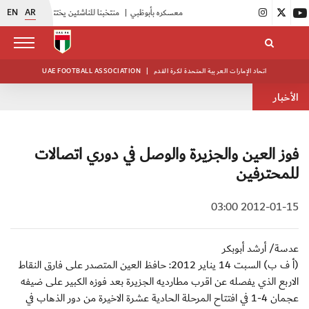
EN
AR
|
أبيض الشباب يواصل تدريباته في معسكره بأبوظبي
|
منتخبنا للناشئين يختتم معسكره الخارجي في صربيا
اتحاد الإمارات العربية المتحدة لكرة القدم
|
UAE FOOTBALL ASSOCIATION
الأخبار
فوز العين والجزيرة والوصل في دوري اتصالات
للمحترفين
2012-01-15 03:00
عدسة/ أرشد أبوبكر
(أ ف ب) السبت 14 يناير 2012: حافظ العين المتصدر على فارق النقاط
الاربع الذي يفصله عن اقرب مطارديه الجزيرة بعد فوزه الكبير على ضيفه
عجمان 4-1 في افتتاح المرحلة الحادية عشرة الاخيرة من دور الذهاب في