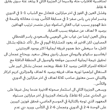
لمنافسيه للاقتراب منه، ولاسيما ان الجزيرة الثاني لا يبتعد عنه سوى بفارق
4 نقاط.
وفشل العين في الفوز في اخر مباراتين، فتعادل مع الشباب 1-1 في الدوري
وخسر امام بني ياس صفر-1 في مسابقة الكأس، وبدت معاناته واضحة في
خط الهجوم بسبب غياب الغاني اسامواه جيان متصدر ترتيب الهدافين
برصيد 9 اهداف عن صفوفه بسبب الاصابة.
وعانى العين ايضا من غياب علي الوهيبي والسعودي ياسر القحطاني
المصابين، لكن الاخير قد يعود للمشاركة اليوم في حال تأكد شفاؤه بشكل
كامل، ما سيعطي خط هجوم فريقه ايجابية اكثر بوجود الارجنتيني
ايغانسيو سكوكو والروماني ميريل رادوي وهلال سعيد. ويحتاج عجمان الى
تحقيق نتيجة ايجابية لتحسين موقعه والوصول الى المنطقة الدافئة مع
احتلاله للمركز الثامن برصيد 12 نقطة. ويعتمد عجمان بشكل كبير على
السنغالي ابراهميا توريه هداف فريقه برصيد 6 اهداف والجزائري كريم كركار
واللبناني حسن معتوق صاحب ثلاثة اهداف في اخر مباراتين في الدوري
والكأس .
ويسعى الجزيرة الثاني الى استثمار صحوته الاخيرة عندما يحل ضيفا على
دبي الحادي عشر (6 نقاط). واستعاد الجزيرة في اخر مباراتين مستواه
المعهود الذي توجه بالثنائية في الموسم الماضي، فحقق فوزين كبيرين
على الوحدة 4-2 في الدوري وعجمان 6-2 في الكأس. ويريد دبي عدم