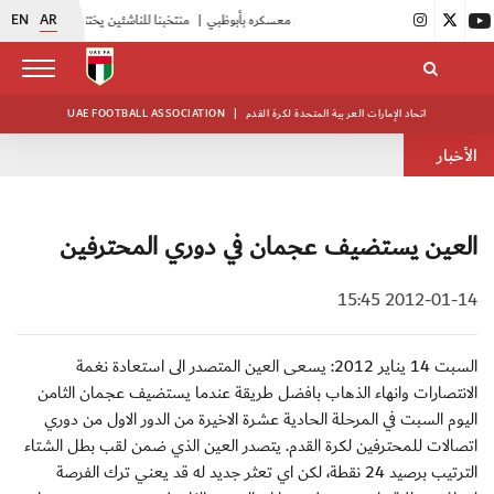
EN
AR
|
أبيض الشباب يواصل تدريباته في معسكره بأبوظبي
|
منتخبنا للناشئين يختتم معسكره الخارجي في صربيا
اتحاد الإمارات العربية المتحدة لكرة القدم
|
UAE FOOTBALL ASSOCIATION
الأخبار
العين يستضيف عجمان في دوري المحترفين
2012-01-14 15:45
السبت 14 يناير 2012: يسعى العين المتصدر الى استعادة نغمة
الانتصارات وانهاء الذهاب بافضل طريقة عندما يستضيف عجمان الثامن
اليوم السبت في المرحلة الحادية عشرة الاخيرة من الدور الاول من دوري
اتصالات للمحترفين لكرة القدم. يتصدر العين الذي ضمن لقب بطل الشتاء
الترتيب برصيد 24 نقطة، لكن اي تعثر جديد له قد يعني ترك الفرصة