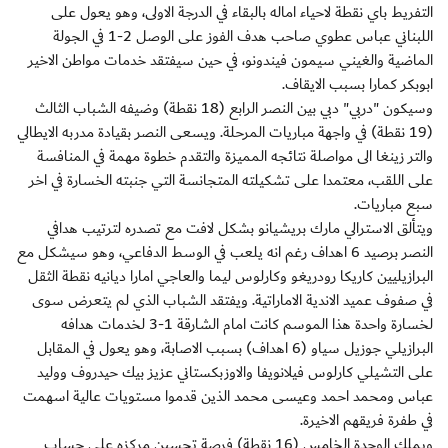
التفريط باي نقطة لاحياء اماله بالبقاء في الدرجة الاولى، وهو يعول على
اللبناني عباس عطوي صاحب هدف الفوز على الوصل 2-1 في الجولة
الماضية والغيني سيمون فيندونو، في حين سيفتقد خدمات مواطن الاخير
ابوبكر كمارا بسبب الايقاف.
وسيكون "دربي" دبي بين النصر الرابع (18 نقطة) وضيفه الشباب الثالث
(19 نقطة) في واجهة مباريات المرحلة. ويسعى النصر بقيادة مدربه الايطالي
والتر زينغا الى مواصلة نتائجه المميزة والتقدم خطوة مهمة في المنافسة
على اللقب، معتمدا على تشكيلته المتجانسة التي جنبته الخسارة في اخر
سبع مباريات.
ويتألق الاسترالي مارك بريشيانو بشكل لافت مع تصدره لترتيب هدافي
النصر برصيد 6 اهداف رغم انه يلعب في الوسط الدفاعي، وهو سيشكل مع
البرازيليين كاريكا رودريغو وكارلوس ليما والعاجي امارا ديانيه نقطة الثقل
في صفوف عميد الاندية الاماراتية. ويفتقد الشباب الذي لم يتعرض سوى
لخسارة واحدة هذا الموسم كانت امام الشارقة 1-3 لخدمات هدافه
البرازيلي جوزيل سياو (6 اهداف) بسبب الاصابة، وهو يعول في المقابل
على التشيلي كارلوس فيلانويفا والاوزبكستاني عزيز بيك حيدروف ووليد
عباس ومحمد احمد وعيسى محمد الذين قدموا مستويات عالية اسهمت
في طفرة فريقهم الاخيرة.
ويملك الوحدة الخامس (16 نقطة) فرصة تحسين مركزه على حساب