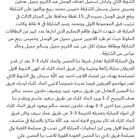
الشوط الثاني وتبادل تسجيل اهداف الوصل عبد الكريم جميل هدفين
وصبري جميل وسجل للشارقة خميس محمد ربيع وبالفوز على الشارقة
يرفع فريق الوصل رصيده الى 15 نقطة محافظا على المركز الثالث في
ترتيب فرق المجموعة الاولى ويتجمد رصيد الشارقة في 4 نقاط وكانت
المباراة قد شهدت اشهار طاقم التحكيم الذي ادارها عدد كبير من البطاقات
الملونة حيث تم طرد اللاعبين صبري جميل من الوصل وخميس ربيع من
الشارقة وبطاقة صفراء لكل من عبد الكريم جميل وسالم جميل وخالد
عباس من الشارقة .
وفي المباراة الثانية تعادل فريقا دبا الحصن واتحاد كلباء 3-3 بعد ان قدم
الفريقان مباراة رائعة ومثيرة وكان فريق اتحاد كلباء قد انهى الشوط الاول
لمصلحته بهدف من امضاء اللاعب احمد عبد الله سرحان وفي الشوط الثاني
اهدر مهاجمو الفريقين فرصا عديدة خصوصا لاعبي اتحاد كلباء ليدرك فريق
دبا الحصن التعادل عن طريق سعود عبيد ويضيف خلدون محمد سالم
هدف الترجيح 2-1 ويرد اتحاد كلباء عن طريق سعيد جاسم ويتقدم دبا
الحصن مرة اخرى 3-2 بهدف خلدون محمد سالم ويعود فريق اتحاد كلباء
الى اجواء المباراة بتعديله للنتيجة 3-3 عن طريق عمار سيف وكان فريق
اتحاد كلباء قد تاثر بخروج لاعبه احمد عبد الله متاثرا بالاصابة في منتصف
الشوط الاول ومن ابرز ايجابيات المباراة التي تصب في مصلحة اللعبة وفي
مصلحة فريق نادي دبا الحصن العودة القوية للاعب دبا الحصن علي