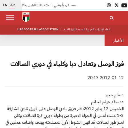
EN
AR
|
أبيض الشباب يواصل تدريباته في معسكره بأبوظبي
|
منتخبنا للناشئين يختتم معسكره الخارجي في صربيا
اتحاد الإمارات العربية المتحدة لكرة القدم
|
UAE FOOTBALL ASSOCIATION
الأخبار
فوز الوصل وتعادل دبا وكلباء في دوري الصالات
2012-01-12 20:13
عصام هجو
عدسة/ هيثم الخاتم
الخميس 12 يناير 2012: فاز فريق نادي الوصل على فريق نادي الشارقة
3-1 مساء أمس في الجولة الاخيرة من بطولة دوري كرة الصالات وكان
امبراطور الصالات قد انهى الشوط الأول لمصلحته بهدف واضاف هدفين في