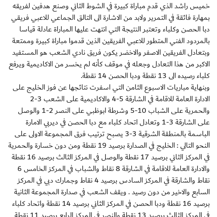
خميس راشد الذي قدم مباراة كبيرة في الشوط الثاني وصنع هدفين لفريقه
بمهارة فائقة في التمرير ولابد من الاشارة الى التالق الجماعي للاعبي فريقي
دبا الحصن وكلباء وتعتبر النتيجة التي انتهت عليها المباراة عادلة قياسا
بالمردود الفني المتطور للاعبي الفريقين الذين قدموا مباراة كبيرة وممتعة
وبتعادل الفريقين الاصفر والاخضر يكون فريق نادي الشعب هو المستفيد
الاكبر من هذا التعادل وجعله في موقف كأنه لم يخسر من الاكاديمية ويرفع
كلباء رصيده الى 13 نقطة ودبا الحصن 14 نقطة.
وبنهاية مباريات الاسبوع الثامن التي اسفرت نتائجها عن فوز الخليج على
الادارة العامة للاقامة في الشارقة 5-4 والاكاديمية على الشعب 3-2
والحمرية على الشباب 10-5 وشرطة ابوظبي على النصر 2-1 والوصل
على الشارقة 3-1 وتعادل اتحاد كلباء مع دبا الحصن في ديربي الامارة
الباسمة بالمنطقة الشرقية 3-3 يصبح ترتيب فرق المجموعة الاولى على
النحو التالي : الخليج في الصدارة برصيد 19 نقطة ومن دون خسارة والحمرية
في المركز الثاني برصيد 17 نقطة والوصل في المركز الثالث برصيد 16 نقطة
والادارة العامة للاقامة في الشارقة 8 نقاط والشباب في المركز الخامس 6
نقاط والشارقة في المركز السادس برصيد 4 نقاط وجمارك دبي في المركز
السابع والاخير من دون رصيد . ويقف الشعب في صدارة المجموعة الثانية
برصيد 16 نقطة ودبا الحصن في المركز الثاني برصيد 14 نقطة واتحاد كلباء
في المركز الثالث برصيد 13 نقطة والنصر في المركز الرابع برصيد 11 نقطة