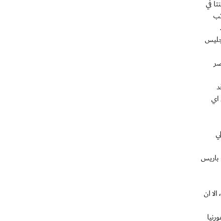
ا في
تب
نجليس
صر
د
 اي
لي
 باريس
لا ان
رنيا