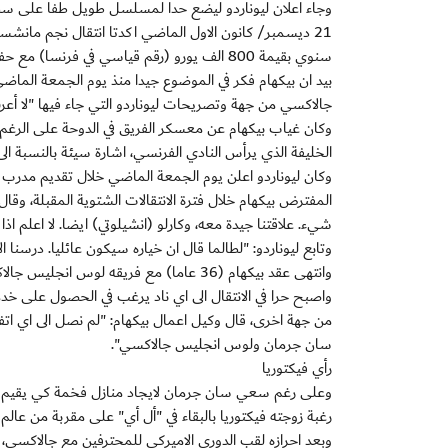
وجاء اعلان ليوناردو ليضع حدا لمسلسل طويل طفا على سطح ا
21 ديسمبر/ كانون الاول الماضي اكدتا انتقال نجم مانشست
سنوي بقيمة 800 الف يورو (رقم قياسي في فرنسا) مع حفل تقديم راق في فندق "فيل دو باري" قبل ان ينتقل بعدها الى جادة الشانزيليزيه.
بيد ان بيكهام فكر في الموضوع جيدا منذ يوم الجمعة الما
جالاكسي من جهة وتصريحات ليوناردو التي جاء فيها "لا أعرف
وكان غياب بيكهام عن معسكر الفريق في الدوحة على الرغم
الخليفة الذي يرأس النادي الفرنسي، اشارة سيئة بالنسبة الى 
وكان ليوناردو اعلن يوم الجمعة الماضي خلال تقديم مدرب ا
المفترض بيكهام خلال فترة الانتقالات الشتوية المقبلة، وق
شيء. علاقتنا جيدة معه، وكارلو (انشيلوتي) ايضا. لا اعلم اذا
وتابع ليوناردو: "لطالما قال ان خياره سيكون عائليا. درسنا 
وانتهى عقد بيكهام (36 عاما) مع فريقه لو
واصبح حرا في الانتقال الى اي ناد يرغب في الحصول على خدم
من جهة اخرى، قال وكيل اعمال بيكهام: "لم نصل الى اي اتف
سان جرمان ولوس انجليس جالاكسي".
رأي فيكتوريا
وعلى رغم سعي سان جرمان لايجاد منازل فخمة كي يقيم فيها ن
رغبة زوجته فيكتوريا بالبقاء في "أل أي" على مقربة من عالم 
وبعد احرازه لقب الدوري الاميركي للمحترفين مع جالاكسي، ا