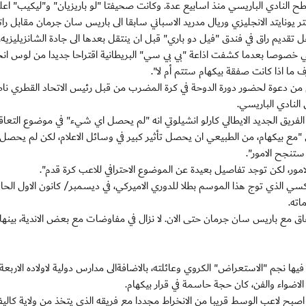
لنادي الباريسي منذ اسابيع عدة. وكانت صحيفتا "لو باريزيان" و"ليكيب" اعلنت
ر يونايتد الانجليزي وريال مدريد الاسباني سابقا الى باريس سان جرمان مقابل را
ضي خصوصا بعدما كشفت اذاعة "بي بي سي" البريطانية اقتراحا جديدا من لوس ا
 ما اذا كانت صفقة بيكهام ستتم أم لا".
 من دعوة لحضور دورة الدوحة في كرة المضرب من قبل رئيس الاتحاد القطري نا
النادي الباريسي.
لفريق الجديد الايطالي كارلو انشيلوتي انه "لم يحصل اي شيء" في موضوع التعاق
ال "مع بيكهام، من الطبيعي ان يحصل تأثير كبير في وسائل الاعلام، لكن لم يحصل
 ستنجح الامور".
الامور، لكن توجد تفاصيل بعيدة عن الموضوع الاحترافي للاعب كرة قدم".
س انجليس جالاكسي الذي توج هذا الموسم بطلا للدوري الاميركي، في ديسمبر/ كانون الاول الحا
اته.
اق مع باريس سان جرمان حتى الان. لا نزال في مفاوضات مع بعض الاندية، بينها
جم "الاستعراض" الكروي وعائلته، بالاضافةالى مدارس دولية لاولاده الاربعة، ا
الاضواء والفن، كان حجة حاسمة في قرار بيكهام.
صبح لاعب الوسط قريبا من الانخراط مجددا مع فريقه الذي يتخذ من ولاية كاليفو