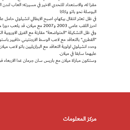
مقرا له، والاستعداد للتحدي الاخير في مسيرته: العاب لندن الاولمب
البوصلة نحو باتو وكاكا
في ظل تعثر انتقال بيكهام، اصبح الايطالي انشيلوتي حامل ع
احرز اللقب عامي 2003 و2007 مع ميلان، قد يلعب دورا هاما في جذب بعض الاسماء الكبيرة الى ملعب "بارك دي برانس".
وفي ظل التشكيلة "المتواضعة" مقارنة مع الفرق الاوروبية
"القطري" بالتعاقد مع لاعب الوسط الارجنتيني خافيير باستوري مقابل 42 مليون يورو، وانفق 85 مليون يورو في فترة الانتق
وحدد انشيلوتي اولوية التعاقد مع البرازيليين باتو لاعب ميلا
عليهما سابقا في ميلان.
وستكون مباراة ميلان مع باريس سان جرمان غدا الاربعاء ف
مركز المعلومات