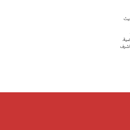
حيث
 اشرف