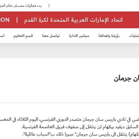
|
بدء فعاليات معسكر حكام المجموعة الثانية
اتحاد الإمارات العربية المتحدة لكرة القدم
|
TION
تخبات
رؤيتنا واهدافنا
مجلس الادارة
تواصل معنا
قسم التعليم
استر
خب الشباب 2007
منتخب الناشئين 2008
منتخب الناشئين 2010
منتخب الناشئي
ان جرمان
يوناردو، المدير الرياضي في نادي باريس سان جرمان متصدر الدوري الفرنسي، اليوم الثلاثاء في المع
ي السابق ديفيد بيكهام لن ينتقل إلى صفوف فريق العاصمة الفرنسية.
(بيكهام) ينتقل الى باريس سان جرمان" مبررا ذلك ب"اسباب عائلية".