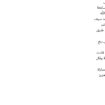
هى
لتقدم بفارق هدف 3-2 وفي الدقيقة السابعة
لله
حمد سيف
بر
 طريق
ل إلى ربع
ي قادت
ة وقال
طي المباراة
زيز