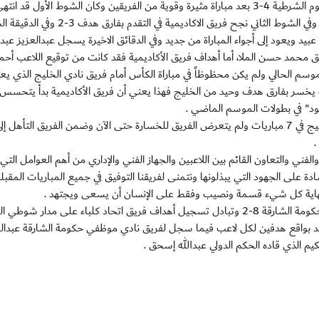
جاء تأهل فريق نادي الخليج بفوزه على فريق اكاديمية العلوم الشرطية 4-3 بعد مباراة مثيرة وقوية من الفريقين وكان الشوط الأول قد انت
بالتعادل 2-2 سجل للخليج عبدالعزيز عبدالله وأحمد طارق وفي الشوط الثاني نجح فريق الاكاديمية في ا
يد ويعود إلى أجواء المباراة من جديد وفي الدقائق الاخيرة يسجل عبدالعزيز عبدا
 محمد حسن الملا، أما أهداف فريق الأكاديمية فقد كانت من توقيع اللاعب أ
موسم الحالي ولم يكن محظوظاً في مباراة الكأس أمام فريق نادي الخليج الذي يعت
مية يخسر بفارق هدف وحيد من الخليج فهذا يعني أن فريق الأكاديمية بدأ يتحسس
ود" في بطولات الموسم الماضي .
وبالفوز على الأكاديمية يكون المدرب أنور محمد قد قاد الخليج في 7 مباريات ولم يتعرض الفريق للخسارة حتى الآن وضمن الفريق التأه
.
والفني والتعاون القائم بين اللاعبين والجهاز الفني والإداري من أهم العوامل الت
دة على الجهود التي يبذلونها ونتمنى لفريقنا التوفيق في جميع المباريات المقبل
نهاية كل شيء قسمة ونصيب وفقط على الإنسان أن يسعى ويجتهد .
وفي المباراة الثانية فاز فريق اتحاد كلباء على نادي موظفي حكومة الشارقة 8-2 وتبادل تسجيل أهداف فريق اتحاد كلباء على مدار شو
 بواقع هدفين لكل لاعب فيما سجل لفريق نادي موظفي حكومة الشارقة عبدالع
يم الذي قاده الحكم الدولي عبدالله إسحق .