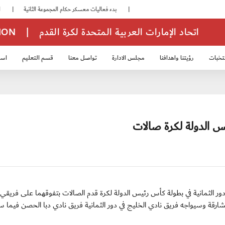
|
بدء فعاليات معسكر حكام المجموعة الثانية
|
انطلاق منافسات بطولة النخبة لحرس الرئاسة
اتحاد الإمارات العربية المتحدة لكرة القدم
|
TION
تخبات
رؤيتنا واهدافنا
مجلس الادارة
تواصل معنا
قسم التعليم
استر
خب الشباب 2007
منتخب الناشئين 2008
منتخب الناشئين 2010
منتخب الناشئي
يس الدولة لكرة صالات
اتحاد كلباء إلى دور الثمانية في بطولة كأس رئيس الدولة لكرة قدم الصالات بتفوقهما على فريقي
ارقة وسيواجه فريق نادي الخليج في دور الثمانية فريق نادي دبا الحصن فيما س