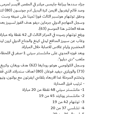
جزاء سددها ببراعة جايمس ميلنر في المقص الايسر لمرمى رينا 
وصد قائم ليفربول الايمن كرة البديل ادم جونسون (80) لتنتهي المباراة بفوز كبير لسيتي.
وحقق توتنهام هوتسبر الثالث فوزا ثمينا على ضيفه وست بروميتش البيون 1-صفر على م
وسجل المهاجم الدولي جرماين ديفو هدف الفوز لسبيرز بعد ك
هدفه العاشر هذا الموسم (63).
ورفع توتنهام رصيده في المركز الثالث الى 42 نقطة وله مباراة مؤجلة.
وغاب عن سبيرز المدافع ليدلي كينغ والجناح الدولي ارون
المخضرم وليام غالاس للاصابة خلال المباراة.
ملعب "دي دبليو".
(73) والويلزي ديفيد فوغان (80) اهداف سندرلاند الذي قفز الى المركز العاشر.
وتختتم المرحلة غدا الاربعاء بلقاءي ايفرتون مع بولتون، و
- ترتيب فرق الصدارة:
1- مانشستر سيتي 48 نقطة من 20 مباراة
2- مانشستر يونايتد 45 من 19
3- توتنهام 42 من 19
4- تشلسي 37 من 20