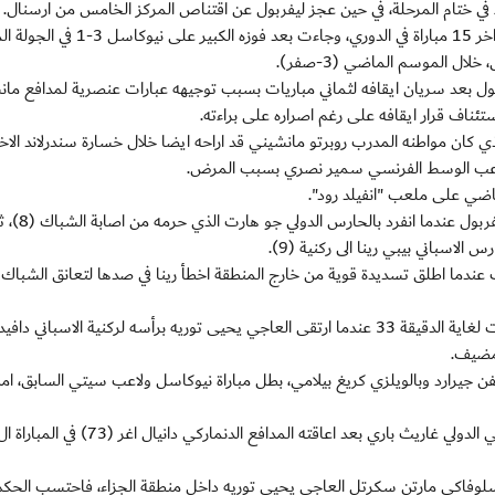
 في ختام المرحلة، في حين عجز ليفربول عن اقتناص المركز الخامس من ارسنال.
الماضية.
ول بعد سريان ايقافه لثماني مباريات بسبب توجيهه عبارات عنصرية لمدافع ما
تئناف قرار ايقافه على رغم اصراره على براءته.
 كان مواطنه المدرب روبرتو مانشيني قد اراحه ايضا خلال خسارة سندرلاند الاخي
وكان الدولي ستيوارت داونينغ قريبا من افتتاح التسجيل ل
لاسباني بيبي رينا الى ركنية (9).
عندما اطلق تسديدة قوية من خارج المنطقة اخطأ رينا في صدها لتعانق الشباك
وتواصلت الفرص من الطرفين وتألق الحارسان في صد الكرات لغاية الدقيقة 33 عندما ارتقى العاجي يحيى توريه برأسه لركنية الاسبان
لمضيف.
 جيرارد وبالويلزي كريغ بيلامي، بطل مباراة نيوكاسل ولاعب سيتي السابق، امل
السلوفاكي مارتن سكرتل العاجي يحيى توريه داخل منطقة الجزاء، فاحتسب الحكم