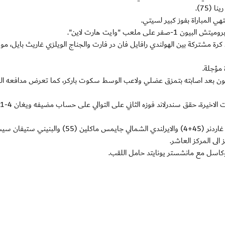
(75).
لعب "وايت هارت لاين".
رة مشتركة بين الهولندي رافايل فان در فارت والجناج الويلزي غاريث بايل، مو
 لينون بعد اصابته بتمزق عضلي ولاعب الوسط سكوت باركر، كما تعرض مدافعه ا
و
وسجل الكولومبي هوغو رودايغا (62) هدف ويغان، وكريغ غاردنر (45+4) والايرلندي الشمالي جايمس ماكلين 
نيوكاسل مع مانشستر يونايتد حامل اللقب.