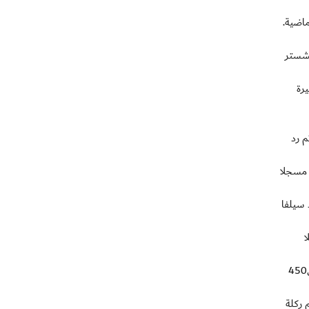
نشستر
رة
ليفربول عندما انفرد بالحارس الدولي جو هارت الذي حرمه من اصابة الشباك (8)، ثم رد
 مسجلا
ي دافيد سيلفا
ا
ورفع الحكم البطاقة الصفراء الثانية في وجه لاعب وسط سيتي الدولي غاريث باري بعد اعاقته المدافع الدنماركي دانيال اغر (73) في المباراة ال450
 ركلة