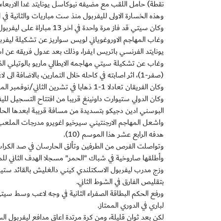
نقطة) حامل اللقب مع مضيفه نيوكاسل يونايتد غدا الاربعاء
وهذه الخسارة الاولى لليفربول منذ ست مباريات والثانية في اخر 15 مباراة في الدوري، وجاءت بعد فوزه الكبير على نيوكاسل 3-1 في الجولة 
وكان سيتي قد فاز مرة واحدة في اخر 13 مباراة على ليفربول، خلال الموسم الماضي (3-صفر).
وغاب المهاجم الاوروغوياني لويس سواريز عن تشكيلة ليفرب
يونايتد الفرنسي باتريس ايفرا، وذلك بعد عدول فريقه عن اس
وغاب عن تشكيلة سيتي مهاجمه الايطالي ماريو بالوتيلي الذي
(صفر-1)، اثر اصابته في كاحله خلال التمارين، بالاضافة الى لاعب الوسط الفرنسي سمير نصري بسبب المرض.
وكان الفريقان تعادلا 1-1 ذهابا في تشرين الثاني/نوفمبر الماضي على ملعب "انفيلد رود".
البوسني ادين دجيكو بتسديدة من مسافة قريبة ابعدها الحارس ا
واشعل المهاجم الارجنتيني سيرخيو اغويرو مدرجات الملعب 
هدفه الرابع عشر هذا الموسم (10).
وأطلقها صاروخية في شباك "الحمر" مسجلا الهدف الثاني ل
وزج مدرب ليفربول الاسكتلندي كيني دالغليش بالقائد ستيفن
بتقليص الفارق في الشوط الثاني.
لباري في الدوري الممتاز.
لكن بعد ثوان قليلة، ومن كرة مرتدة اعاق مدافع ليفربول 