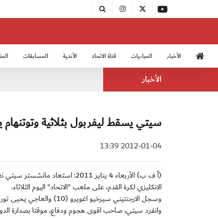
الأخبار
المباريات
قناة الاتحاد
الأندية
المسابقات
المن
منتخب الشباب 2005
منت
الأخبار
سيتي يسقط ليفربول بثلاثية وتوتنهام ي
2012-01-04 13:39
الانكليزي لكرة القدم، على ملعب "الاتحاد" اليوم الثلاثاء.
وسجل الارجنتيني سيرخيو اغويرو (10) والعاجي يحيى توريه (33) وجايمس ميلنر (75 من ركلة جزاء) اهداف مانشستر سيتي.