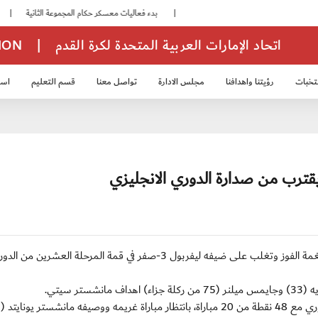
|
بدء فعاليات معسكر حكام المجموعة الثانية
|
انطلاق منافسات بطولة النخبة لحرس الرئاسة
اتحاد الإمارات العربية المتحدة لكرة القدم
|
TION
تخبات
رؤيتنا واهدافنا
مجلس الادارة
تواصل معنا
قسم التعليم
استر
خب الشباب 2007
منتخب الناشئين 2008
منتخب الناشئين 2010
منتخب الناشئي
قترب من صدارة الدوري الانجليزي
(أ ف ب) الأربعاء 4 يناير 2011: استعاد مانشستر سيتي نغمة الفوز وتغلب على ضيفه ليفربول 3-صفر في قمة المرحلة العشرين من 
وانفرد سي