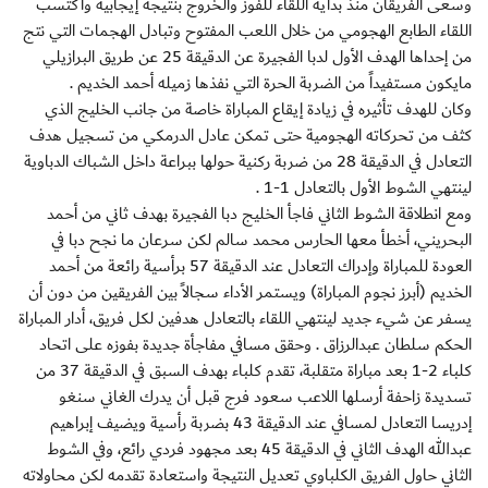
وسعى الفريقان منذ بداية اللقاء للفوز والخروج بنتيجة إيجابية واكتسب
اللقاء الطابع الهجومي من خلال اللعب المفتوح وتبادل الهجمات التي نتج
من إحداها الهدف الأول لدبا الفجيرة عن الدقيقة 25 عن طريق البرازيلي
مايكون مستفيداً من الضربة الحرة التي نفذها زميله أحمد الخديم .
وكان للهدف تأثيره في زيادة إيقاع المباراة خاصة من جانب الخليج الذي
كثف من تحركاته الهجومية حتى تمكن عادل الدرمكي من تسجيل هدف
التعادل في الدقيقة 28 من ضربة ركنية حولها ببراعة داخل الشباك الدباوية
لينتهي الشوط الأول بالتعادل 1-1 .
ومع انطلاقة الشوط الثاني فاجأ الخليج دبا الفجيرة بهدف ثاني من أحمد
البحريني، أخطأ معها الحارس محمد سالم لكن سرعان ما نجح دبا في
العودة للمباراة وإدراك التعادل عند الدقيقة 57 برأسية رائعة من أحمد
الخديم (أبرز نجوم المباراة) ويستمر الأداء سجالاً بين الفريقين من دون أن
يسفر عن شيء جديد لينتهي اللقاء بالتعادل هدفين لكل فريق، أدار المباراة
الحكم سلطان عبدالرزاق . وحقق مسافي مفاجأة جديدة بفوزه على اتحاد
كلباء 2-1 بعد مباراة متقلبة، تقدم كلباء بهدف السبق في الدقيقة 37 من
تسديدة زاحفة أرسلها اللاعب سعود فرج قبل أن يدرك الغاني سنغو
إدريسا التعادل لمسافي عند الدقيقة 43 بضربة رأسية ويضيف إبراهيم
عبدالله الهدف الثاني في الدقيقة 45 بعد مجهود فردي رائع، وفي الشوط
الثاني حاول الفريق الكلباوي تعديل النتيجة واستعادة تقدمه لكن محاولاته