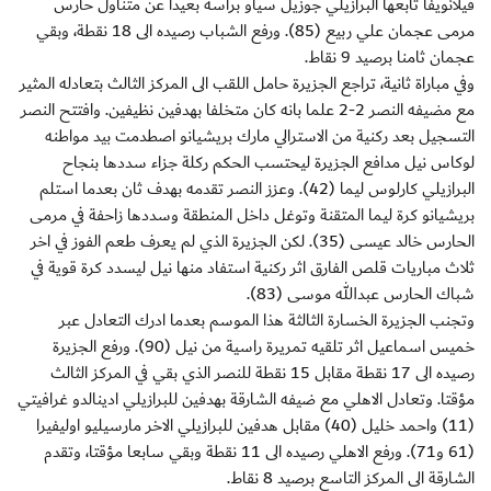
فيلانويفا تابعها البرازيلي جوزيل سياو براسه بعيدا عن متناول حارس
مرمى عجمان علي ربيع (85). ورفع الشباب رصيده الى 18 نقطة، وبقي
عجمان ثامنا برصيد 9 نقاط.
وفي مباراة ثانية، تراجع الجزيرة حامل اللقب الى المركز الثالث بتعادله المثير
مع مضيفه النصر 2-2 علما بانه كان متخلفا بهدفين نظيفين. وافتتح النصر
التسجيل بعد ركنية من الاسترالي مارك بريشيانو اصطدمت بيد مواطنه
لوكاس نيل مدافع الجزيرة ليحتسب الحكم ركلة جزاء سددها بنجاح
البرازيلي كارلوس ليما (42). وعزز النصر تقدمه بهدف ثان بعدما استلم
بريشيانو كرة ليما المتقنة وتوغل داخل المنطقة وسددها زاحفة في مرمى
الحارس خالد عيسى (35). لكن الجزيرة الذي لم يعرف طعم الفوز في اخر
ثلاث مباريات قلص الفارق اثر ركنية استفاد منها نيل ليسدد كرة قوية في
شباك الحارس عبدالله موسى (83).
وتجنب الجزيرة الخسارة الثالثة هذا الموسم بعدما ادرك التعادل عبر
خميس اسماعيل اثر تلقيه تمريرة راسية من نيل (90). ورفع الجزيرة
رصيده الى 17 نقطة مقابل 15 نقطة للنصر الذي بقي في المركز الثالث
مؤقتا. وتعادل الاهلي مع ضيفه الشارقة بهدفين للبرازيلي ادينالدو غرافيتي
(11) واحمد خليل (40) مقابل هدفين للبرازيلي الاخر مارسيليو اوليفيرا
(61 و71). ورفع الاهلي رصيده الى 11 نقطة وبقي سابعا مؤقتا، وتقدم
الشارقة الى المركز التاسع برصيد 8 نقاط.