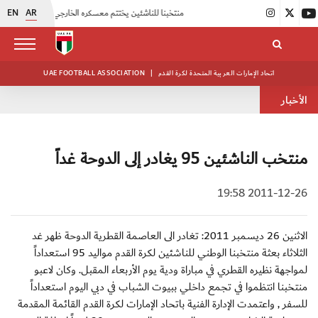
EN
AR
|
منتخبنا للناشئين يختتم معسكره الخارجي في صربيا
|
اتحاد الكرة يُنظم ورشة عمل للمراقبين المعتمدين
اتحاد الإمارات العربية المتحدة لكرة القدم
|
UAE FOOTBALL ASSOCIATION
الأخبار
منتخب الناشئين 95 يغادر إلى الدوحة غداً
2011-12-26 19:58
الاثنين 26 ديسمبر 2011: تغادر الى العاصمة القطرية الدوحة ظهر غد
الثلاثاء بعثة منتخبنا الوطني للناشئين لكرة القدم مواليد 95 استعداداً
لمواجهة نظيره القطري في مباراة ودية يوم الأربعاء المقبل. وكان لاعبو
منتخبنا انتظموا في تجمع داخلي ببيوت الشباب في دبي اليوم استعداداً
للسفر , واعتمدت الإدارة الفنية باتحاد الإمارات لكرة القدم القائمة المقدمة