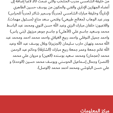
من خليفة الشامسي مدرب المنتخب والتي ضمت 20 لاعباً إضافة إلى
أعضاء الجهازين الإداري والفني والمكون من يوسف حسين الطاهري
(إدارياً) وخليفة مبارك الشامسي (مدرباً) وسمير شاكر (مدرباً للحراس)
وبدر عبد الوهاب (معالج طبيعي) وفتحي سعد مناع (مسئول مهمات).
واللاعبون: خلفان مبارك الرزي وعبد الله حسن النوبي ومحمد عبد الباسط
محمد وسعيد جاسم علي (الأهلي) و جاسم جوهر مرزوق (بني ياس)
واحمد جميل النوفلي واحمد ربيع الغيلاني واحمد محمد احمد ومحمد عبد
الله محمد ونهيان حارب سليمان (الجزيرة) وبلال يوسف عبد الله وعبد
الله غانم جمعة وعمر جمعة ربيع مبارك (الشارقة) وحاتم عبد الرحمن
محمد (عجمان) ومحمد سعيد بوسنده (العين) و مروان علي محمد
(النصر) وجمال إسماعيل الحوسني ويوسف محمد حسين (الوحدة) و
علي حسن البلوشي ومحمد احمد محمد (الوصل).
مركز المعلومات