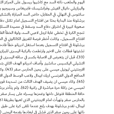
والبرازيلي دانيال الفيش وفرانشيسك فابريغاس وسيرجيو بو
برشلونة منذ البداية بحثا عن افتتاح التسجيل امام تكتل دفا
صعوبة كبيرة في اختراق دفاع السد وسقط في مصيدة التسلل ال
تنجح الكرة في تخطي غابة ارجل لاعبي السد، ولولا الخطأ الف
برشلونة في افتتاح التسجيل بعدما استغل ادريانو خطأ فادح
التشيلي اليكسيس سانشيز. وأضاف ادريانو الهدف الثاني بت
الارجنت
المدافع الدولي الفرنسي اريك ابيدال ولاعب الوسط الدولي ا
لميسي من ركلة حرة مبا
ابيدال، تقدم برشلونة بهدف رابع عندما تلقى كرة على طبق م