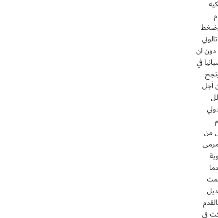
رار بيكيه
م
 2-1 في الدور ربع النهائي. وضغط
الوني
 دون ان
انيا في
عة. ونجح
ن أجل
لتسلل
 للدولي
م
تخلص من
لمرمى
كرة قوية
ندما
ارتطمت
لي ماكسويل، بديل
القدم
ي شاركت في