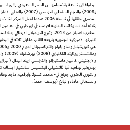
المصري حققها في نسخة 2006 عندما 
بثلاثة أهداف. وكانت البطولة اقيمت في ابو ظبي في العامين
والارجنتيني خافيير ماسكيرانو والفرنسي اريك ابيدال (البراز
رودريغيز ودافيد فيا (التشيلي اليكسيس سانشيز، ايساك كو
والكوري الجنوبي جونغ لي- محمد كسولا وابراهيم ماجد وطل
والسنغالي مامادو نيانغ (يوسف احمد).