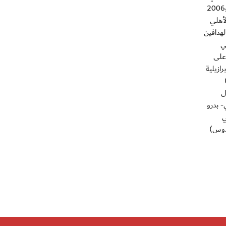
البطولة الى تسعة بانضمامها الى النصر السعودي والرجاء البيضاوي المغربي (2000) والاتحاد السعودي (2005) والاهلي المصري (2005 و2006
 من نصيب الأهلي
الهدافين
ي
وق اندية اوروبا على
ث الاولى فرق برازيلية
 تنتقل السيطرة الى الفرق الاوروبية عبر ميلان الايطالي (2007)
يول
- بدرو
ي
يدوس)