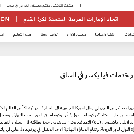
|
منتخبنا للناشئين يختتم معسكره الخارجي في صربيا
|
اتحاد الكرة يُنظم ورشة عمل للمراقبين المعتمدين
اتحاد الإمارات العربية المتحدة لكرة القدم
|
TION
تخبات
رؤيتنا واهدافنا
مجلس الادارة
تواصل معنا
قسم التعليم
استر
خب الشباب 2007
منتخب الناشئين 2008
منتخب الناشئين 2010
منتخب الناشئي
سر خدمات فيا بكسر في الساق
اسباني بطل اوروبا بسانتوس البرازيلي بطل اميركا الجنوبية الى المباراة النهائية لكأس العالم للا
لى السد القطري بطل اسيا 4-صفر اليوم الخميس على استاد "يوكوهاما الدولي" في يوكوهاما في الدور نصف النهائي. وسج
البرازيلي كوريا ادريانو (25 و43) والمالي سيدو كيتا (64) والبرازيلي ماكسويل (81) الاهداف. وكان سانتوس حجز بطاقته الى المباراة 
-1 امس الاربعاء في المباراة الاولى لدور الاربعة. وتقام المباراة النهائية الاحد المقبل في يوكوهاما، على ان 