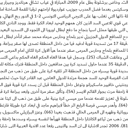
اليوم والملعب ذاته السد مع كاشيوا ريسول على المركز الثالث. وخاض برشلونة بطل عام 2009، المباراة في غياب تشافي هرنانديز وجي
سكيتس بعدما فضل المدرب جوزيب غوارديولا اراحتهم ترقبا للقمة الساخنة اما
سانتوس في النهائي. في المقابل، خاض السد المباراة بالتشكيلة ذاتها التي تغلب بها على الترجي الرياضي التونسي
عي قوي للاعبي السد الذين كان همهم الوحيد ابعاد الكرة فقط. ووجد النادي الكات
تي طبقها ممثل اسيا بنجاح ما دفع ابطال اوروبا الى اللجوء الى التسديد البعيد
ادح للمدافع الدولي الجزيرئي ندير بلحاج وحارس مرماه محمد صقر لتأخر ابطال اسب
افتتاح التسجيل.. وكانت أخطر فرصة للفريق الكاتالوني في الدقيقة 17 من تسديدة قوية لدفيد فيا من داخل المنطقة تصدى لها صقر ببرا
ا للمدافع بلحاج وحارس المرمى صقر عندما هيأ الاول كرة للثاني امام المرمى م
تشتيتها فطالت على الاخير وارتطمت بالركبة اليسرى للبرازيلي وعانقت الشباك (25). وسجل فيا هدفا الغاه الحكم الغاه الحكم بداعي ا
(33)، قبل ان يتعرض الى الاصابة بكسر في ساقه اليسرى في الدقيقة 35 عندما حاول تسديد كرة بين مدافعين داخل المنطقة فترك مكانه
سديدة قوية بيسراه من داخل المنطقة اثر تلقيه كرة على طبق من ذهب من النج
يني ليونيل ميسي على يمين الحارس صقر (43). وكانت الفرصة الوحيد للسد هجمة مرتدة للدولي العاجي عبد القادر كيتا حيث 
لارجنتيني خافيير ماسكيرانو وتوغل داخل المنطقة قبل ان يسدد كرة قوية فوق ا
(45). وكاد ميسي ان يضيف الهدف الثالث من تسديدة قوية زاحفة مرت بجوار القائم الايسر (54)، وتألق صقر مرة أخرى وابعد ببراعة 
شرة الى ركنية (62). ولم يتأخر برشلونة في تعزيز تقدمه عندما مرر ميسي كرة بينية على طبق من ذهب الى كيتا ع
حافة المنطقة فتوغل داخها وغمزها بيسراه على يسار صقر (64). وأهدر ميسي فرصة الرابع اثر خطأ لابراهيم ماجد في ابعاد كرة طويلة ف
بالحارس صقر وتهيأت امام الارجنتيني الذي لعبها بطريقة اكروباتية وظهره الى المرمى الخالي فذهبت بعيدا (66). وعزز البرازي
ن ذهب من ثياغو الكانتارا داخل المنطقة فهيأها لنفسه بيسراه وسددها زاحقة ب
ذاتها على يمين صقر الذي فشل في ابعادها بقدمه اليمنى (81). 2006 تجدر الاشارة الى ان السد والترجي رفعا عدد الاندية العربية الت