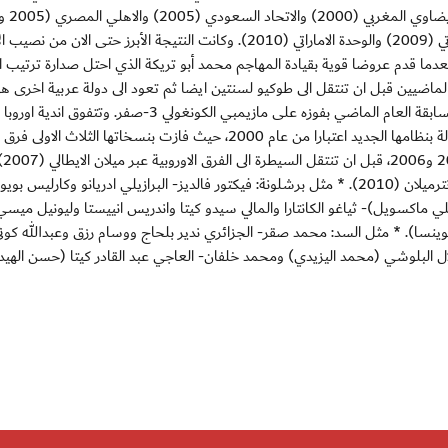
و2008) والنجم الساحلي التونسي (2007) والاهلي الاماراتي (2009) والوحدة الاماراتي (2010). وكانت النتيجة الأبرز حتى الان
احتل المركز الثالث بعدما قدم عروضا قوية بقيادة المهاجم محمد أبو تريكة الذي احتل صدارة ترتيب 
 الماضيين قبل ان تنتقل الى طوكيو لسنتين ايضا ثم تعود الى دولة عربية اخرى ه
المغرب اعتبارا من 2013. وتوج انتر ميلان الايطالي بطلا للمسابقة العام الماضي بفوزه على مازيمبي الكونغولي 3-صفر. وتتف
نظيرتها الاميركية الجنوبية باربعة القاب مقابل ثلاثة في البطولة بنظامها الجديد اعتبارا من عام 2000، حيث فازت بنسخاتها الثلا
هي كورينثيانز وساو باولو وانترناسيونال اعوام 2000 و2005 و2006، قبل ان
ومانشستر يونايتد الانكليزي (2008) وبرشلونة (2009) وانترميلان (2010). * مثل برشلونة: فيكتور فالديز- البرازيلي ادريانو وكارليس بو
يلي ماكسويل)- ثياغو الكانتارا والمالي سيدو كيتا واندريس انييستا وليونيل ميسي
ينسا). * مثل السد: محمد صقر- الجزائري ندير بلحاج ووسام رزق وعبدالله كون
ال البلوشي (محمد اليزيدي) ومحمد خلفان- العاجي عبد القادر كيتا (حسن اله