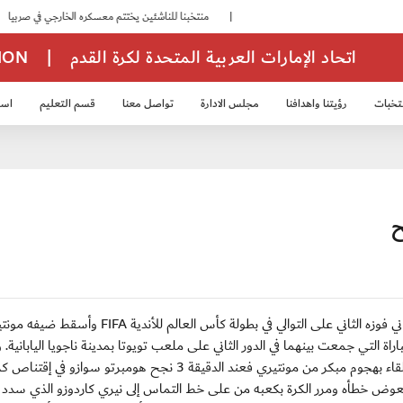
|
منتخبنا للناشئين يختتم معسكره الخارجي في صربيا
|
اتحاد الإمارات العربية المتحدة لكرة القدم
|
TION
تخبات
رؤيتنا واهدافنا
مجلس الادارة
تواصل معنا
قسم التعليم
استر
خب الشباب 2007
منتخب الناشئين 2008
منتخب الناشئين 2010
منتخب الناشئي
ح
تويوتا/ الاثنين 12 ديسمبر 2011 : حقق فريق كاشيوا الياباني فوزه الثاني على التوالي في بطولة كأس العالم للأندية IFA
 في المباراة التي جمعت بينهما في الدور الثاني على ملعب تويوتا بمدينة ناجويا اليابانية. 
الوقت الأصلي للقاء بالتعادل بهدف لكل من الفريقين. بدأ اللقاء بهجوم مبكر من مونتيري فعند الدقيقة 3 نجح هومبرتو 
يعوض خطأه ومرر الكرة بكعبه من على خط التماس إلى نيري كاردوزو الذي سدد 