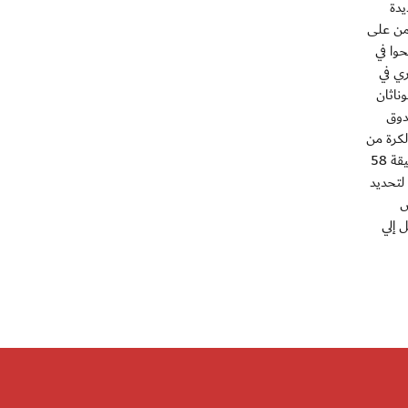
لق تسديدة
س بيريز إسقاط الكرة من على
حوا في
خري في
 أمسك بها الحارس جوناثان
دوق
دمة من تسديدة في الدقيقة 53 بعد أن تلقي الكرة من
جونايا تاناكا. وأعطي الهدف حافز للفريق الياباني لكي يمسك بزمام الأمور بعد البداية الجيدة لمونتيري، ولكن التقدم لم يستمر كثيرا ففي الدقيقة 58
ركلات الجزاء لتحديد
س
 إلي