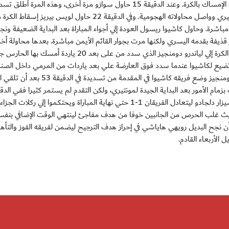
قوية بقدمه اليمنى ولكن الحارس تاكانوري سوجينو نجح في الإمساك بالكرة. وعند الدقيقة 15 حاول سوازو مرة أخرى، وهذه المرة أط
بقدمه اليسرى أنقذها ببراعة سيزاردلجادو. بعدها تسيد مونتيري وواصل محاولاته الهجومية. وفي الدقيقة 22 حاول لوي
يسر مباشرة. وحاول كاشيوا ريسول العودة إلي أجواء المباراة بعد البداية الضعيفة ونج
دما أطلق جورجي فاجنر قذيفة بقدمه اليسري ولكنها مرت بجوار القائم الأيمن مباشرة. بعدها محاولة أ
الدقيقة 40 للبطل الياباني عن طريق ماساتو كودو الذي مرر الكرة إلي لياندرو دومنجيز الذي سدد من على بعد 20 ياردة
 لاتضيع لكاشيوا عندما سدد فوق العارضة علي بعد ياردات من المرمي داخل الصن
بعد تمريرة رائعة من واجنر. بعدها إستطاع الهداف لياندرو دومنجيز وضع فريقه كاشيوا في المق
أحرز سوازو هدف التعادل لمونتيري عندما تلقي الكرة من سيزار دلجادو ليتعادل الفريقان 1-1 حتي نهاية المباراة ويحتكموا إلي 
 حيث غلب الحرص من الجانبين خوفا من هدف مفاجئ لينتهي الوقت الإضافي بنف
 نجح البديل رويهي هاياشي في إحراز هدف الترجيح ليضمن لفريقه الفوز والتأهل
 الأربعاء القادم.