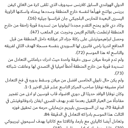
الدولي الهولندي السابق كلارنس سيدورف الذي تلقى كرة من الغاني كيفن
برينس بواتنج فهيأها لنفسه خارج المنطقة وسددها بيمناه واسكنها الزاوية
اليسرى البعيدة للحارس البلجيكي جان فرانسوا جيليه (16).
وكاد دي فايو يمنح التقدم مجددا لبولونيا من تسديدة قوية زاحفة من خارج
المنطقة ارتطمت بالقائم الايمن وخرجت عن الملعب (47).
وحصل ابراهيموتيتش على ركلة جزاء اثر عرقلته داخل المنطقة من قبل
المدافع اندريا راجي فانبرى لها السويدي بنفسه مسجلا الهدف الثاني لفريقه
والتاسع له هذا الموسم (72).
ولم تدم فرحة ميلان سوى دقيقة واحدة حيث ادرك ديامانتي التعادل من
تسديدة قوية من خارج المنطقة أخطأ اميليا في التصدي لها وعانقت شباكه
(73).
ولم يكن حال نابولي الخامس افضل من ميلان وسقط بدوره في فخ التعادل
امام مضيفه نوفارا صاحب المركز التاسع عشر قبل الاخير 1-1.
وكان نوفارا الوافد حديثا الى دوري الاضواء قاب قوسين او ادنى من تفجير
مفاجأة من العيار الثقيل بعدما تقدم بهدف للصربي ايفان رادوفانوفيتش في
الدقيقة 70، بيد ان السويسري بليريم دزيمايلي حرمه من تحقيق فوزه
الثالث هذا الموسم بادراكه التعادل في الدقيقة 84.
وتعادل أيضا كالياري مع بارما، واتالانتا مع كاتانيا بهدف لسيموني تيريبوكي