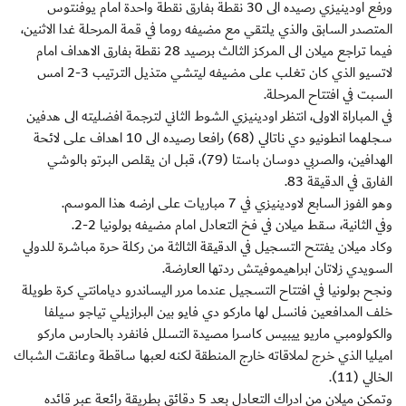
ورفع اودينيزي رصيده الى 30 نقطة بفارق نقطة واحدة امام يوفنتوس
المتصدر السابق والذي يلتقي مع مضيفه روما في قمة المرحلة غدا الاثنين،
فيما تراجع ميلان الى المركز الثالث برصيد 28 نقطة بفارق الاهداف امام
لاتسيو الذي كان تغلب على مضيفه ليتشي متذيل الترتيب 3-2 امس
السبت في افتتاح المرحلة.
في المباراة الاولى، انتظر اودينيزي الشوط الثاني لترجمة افضليته الى هدفين
سجلهما انطونيو دي ناتالي (68) رافعا رصيده الى 10 اهداف على لائحة
الهدافين، والصربي دوسان باستا (79)، قبل ان يقلص البرتو بالوشي
الفارق في الدقيقة 83.
وهو الفوز السابع لاودينيزي في 7 مباريات على ارضه هذا الموسم.
وفي الثانية، سقط ميلان في فخ التعادل امام مضيفه بولونيا 2-2.
وكاد ميلان يفتتح التسجيل في الدقيقة الثالثة من ركلة حرة مباشرة للدولي
السويدي زلاتان ابراهيموفيتش ردتها العارضة.
ونجح بولونيا في افتتاح التسجيل عندما مرر اليساندرو ديامانتي كرة طويلة
خلف المدافعين فانسل لها ماركو دي فايو بين البرازيلي تياجو سيلفا
والكولومبي ماريو ييبيس كاسرا مصيدة التسلل فانفرد بالحارس ماركو
اميليا الذي خرج لملاقاته خارج المنطقة لكنه لعبها ساقطة وعانقت الشباك
الخالي (11).
وتمكن ميلان من ادراك التعادل بعد 5 دقائق بطريقة رائعة عبر قائده