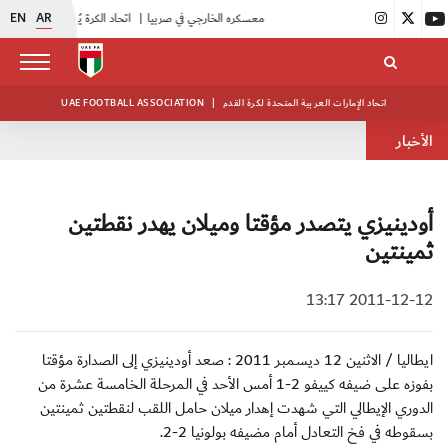
EN
AR
|
منتخبنا للناشئين يختتم معسكره الخارجي في صربيا
|
اتحاد الكرة يُنظم ورشة عمل للمراقبين المعتمدين
اتحاد الإمارات العربية المتحدة لكرة القدم
|
UAE FOOTBALL ASSOCIATION
الأخبار
أودينيزي يتصدر مؤقتا وميلان يهدر نقطتين
ثمينتين
2011-12-12 13:17
ايطاليا / الاثنين 12 ديسمبر 2011 : صعد أودينيزي إلى الصدارة مؤقتا
بفوزه على ضيفه كييفو 2-1 أمس الأحد في المرحلة الخامسة عشرة من
الدوري الإيطالي التي شهدت إهدار ميلان حامل اللقب لنقطتين ثمينتين
بسقوطه في فخ التعادل أمام مضيفه بولونيا 2-2.