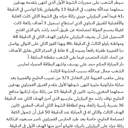
سيطر الشعب على مجريات الشوط الأول الذي انتهى بتقدمه بهدفين
سجلهما عبدالله يعقوب في الدقيقة 13 والايفواري بلازاكواسي في الدقيقة
،41 فيما أهدر البرازيلي جيري ركلة جزاء، وفي الشوط الثاني كانت الغلبة
والأفضلية للفريق الدباوي الذي استطاع تسجيل 3 أهداف رائعة كانت
كفيلة بحسم الجولة لمصلحته عن طريق أحمد راشد باتو الذي افتتح
التسجيل قبل أن يضيف البرازيلي مايكون الهدف الثاني في الدقيقة 48
ومواطنه باولو الثالث في الدقيقة ،86 وبهذا الفوز الثاني على التوالي يواصل
دبا الفجيرة طفرته رافعاً رصيده إلى 6 نقاط في المركز الثاني بفارق الأهداف
عن اتحاد كلباء المتصدر، فيما بقي الشعب بنقطته السابقة .أ
دار المباراة الحكم حمد علي يوسف واشهر البطاقة الحمراء لحارس
الشعب جمال عبدالله، بسبب الخشونة الزائدة .
وعلى ملعب العروبة كان التعادل 3/3 من نصيب الخليج والفجيرة بعد
مباراة ماراثونية مثيرة انتهى شوطها الأول بتقدم الفريق الفجراوي بهدفين
سجلهما المغربي رشيد كانين في الدقيقة 15 من ركلة جزاء ارتكبها مدافع
الخليج نواف راشد مع البرازيلي مارسيو الذي أحرز الهدف الثاني عند الدقيقة
36 بضربة رأسية رائعة، ومع انطلاقة الشوط الثاني أضاف المغربي كانين
الهدف الثالث والثاني له في المباراة عند الدقيقة 50 قبل أن تتحول الكفة
لمصلحة الخليج، خاصة بعد طرد الحارس الفجراوي ناصر مسعود، لارتكابه
ركلة جزاء على البرازيلي باتريك فابيانو أحرز منها الهدف الأول في الدقيقة