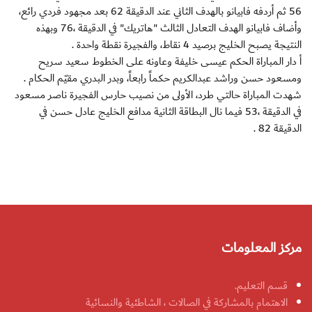
56 ثم أردفه فابيانو بالهدف الثاني عند الدقيقة 62 بعد مجهود فردي رائع،
وأضاف فابيانو الهدف التعادل الثالث "هاتريك" في الدقيقة ،76 وبهذه
النتيجة يصبح الخليج برصيد 4 نقاط، والفجيرة نقطة واحدة .
أ دار المباراة الحكم عيسى خليفة وعاونه على الخطوط سعيد سريح
ومسعود حسن وراشد عبدالكريم حكماً رابعاً، وبدر البدري مقيّم الحكام .
شهدت المباراة حالتي طرد، الأولى من نصيب حارس الفجيرة ناصر مسعود
في الدقيقة ،53 فيما نال البطاقة الثانية مدافع الخليج عادل حسن في
الدقيقة 82 .
مركز المعلومات
قسم التعليم.
الاهتمام بالمشاركة في الصالات ، الشاطئية والنسائية