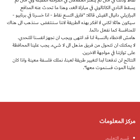
نقاط وذلك في حال لم يتعثر العملاقان في المرحلة المقبلة وفي حال لم
يسقط النادي الكاتالوني في مباراة الغد، وهذا ما تحدث عنه المدافع
البرازيلي دانيال الفيش قائلا: "فارق التسع نقاط - اذا خسرنا في برنابيو -
سيكون هائلا لكني لا افكر بهذه الطريقة لاننا سننتفض. سنذهب الى هناك
للمنافسة كما نفعل دائما.
هامش الاخطاء بالنسبة لنا قد انتهى ويجب ان نجهز انفسنا للتحدي.
لا يمكنك ان تتحول من فريق مذهل الى لا شيء. يجب علينا المحافظة
على توازننا في مواجهة الاخرين.
النتائج لن تدفعنا ابدا لتغيير طريقة لعبنا، نملك فلسفة معينة واذا كان
علينا الموت فسنموت معها".
مركز المعلومات
قسم التعليم.