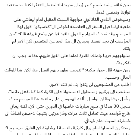
نحن ننافس ضد خصم كبير (ريال مدريد)، لا نحتمل التعثر لكننا سنستعيد
توازننا ونمضي قدما.
وسيخوض النادي الكاتالوني مواجهة السبت المقبل امام ليفانتي على
ملعبه ايضا قبل السفر الى العاصمة لخوض ال"كلاسيكو" الاول لهذا
الموسم، وقد تحدث المهاجم الدولي دافيد فيا عن وضع فريقه قائلا: "من
المؤسف ان نجد انفسنا بعيدين الى هذا الحد عن المتصدر، لكن الامر لم
ينته.
سنواجههم قريبا ونملك القدرة تماما على الفوز عليهم، هذا ما يجب ان
نفكر به".
ومن جهته قال جيرار بيكيه: "الترتيب يظهر بانهم افضل منا، لكن هذا للوقت
الحالي وحسب.
اطلب من المشجعين ان يثقوا بنا، لم تنته الامور.
سنذهب الى برنابيو وسنحاول الاستحواذ على الكرة، كما كنا نفعل دائما".
ويأمل برشلونة ان يواصل تألقه الهجومي على ملعبه هذا الموسم حيث
سجل 30 هدفا في سبع مباريات خاضها في الدوري حتى الان، لكنه يعاني
خارج قواعده حيث تعادل ثلاث مرات وفاز مرتين بنتيجة 1-صفر، اضافة الى
خسارته السبت امام خيتافي.
وستكون الخسارة امام ريال كارثية بالنسبة لبرشلونة لان الفارق سيصبح 9