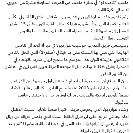
ملعب "كامب نو" في مباراة مقدمة من المرحلة السابعة عشرة من الدوري
الاسباني لكرة القدم.
وتم تقديم هذه المباراة الى يوم غد بسبب انشغال النادي الكاتالوني بكأس
العالم للاندية التي يبدأ مشواره فيها كممثل للقارة الاوروبية في 15 الشهر
المقبل في مواجهة الفائز من مباراة السد القطري بطل اسيا والترجي
التونسي بطل افريقيا.
وسيسعى فريق المدرب جوسيب غوارديولا في مباراة الغد الى تناسي
الهزيمة التي مني بها السبت على يد خيتافي (صفر-1) الذي الحق بالنادي
الكاتالوني هزيمته الاولى هذا الموسم ما سمح لريال مدريد بالابتعاد في
الصدارة بفارق 6 نقاط وذلك قبل الموقعة المرتقبة بين الفريقين في العاشر
من الشهر المقبل.
ومن المتوقع ان يصب برشلونة جام غضبه في اول مواجهة بين الفريقين
منذ الرابع من ايار/مايو 2003 عندما خرج النادي الكاتالوني فائزا بثلاثية
نظيفة للويس انريكه والهولندي مارك اوفرمارس والارجنتيني خافيير
سافيولا.
وشدد غوارديولا الذي يخوض فريقه اختبارا صعبا للغاية السبت المقبل
امام ليفانتي الرابع، على ان فارق النقاط الست الذي يفصل فريقه عن ريال
مدريد لا يعني ان "بلاوغرانا" فقد الامل في الاحتفاظ بلقبه، مضيفا "لم ينته
الدوري. لا تزال الطريق طويلة.