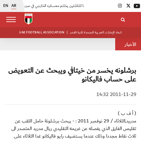
EN
AR
|
منتخبنا للناشئين يختتم معسكره الخارجي في صربيا
|
اتحاد الكرة يُنظم ورشة عمل للمراقبين المعتمدين
اتحاد الإمارات العربية المتحدة لكرة القدم
|
UAE FOOTBALL ASSOCIATION
الأخبار
برشلونه يخسر من خيتافي ويبحث عن التعويض
على حساب فاليكانو
2011-11-29 14:32
( أ ف ب )
مدريد,الثلاثاء / 29 نوفمبر 2011 : - يبحث برشلونة حامل اللقب عن
تقليص الفارق الذي يفصله عن غريمه التقليدي ريال مدريد المتصدر الى
ثلاث نقاط مجددا وذلك عندما يستضيف رايو فاليكانو غدا الثلاثاء على