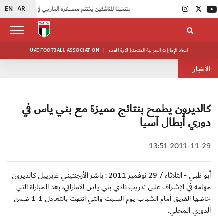
EN
AR
|
منتخبنا للناشئين يختتم معسكره الخارجي في صربيا
|
اتحاد الكرة يُنظم ورشة عمل للمراقبين المعتمدين
اتحاد الإمارات العربية المتحدة لكرة القدم
|
UAE FOOTBALL ASSOCIATION
الأخبار
كالديرون يطمح بنتائج مميزة مع بني ياس في
دوري أبطال آسيا
2011-11-29 13:51
أبو ظبي - الثلاثاء / 29 نوفمبر 2011 : باشر الأرجنتيني غابرييل كالديرون
مهامه في الإشراف على تدريب نادي بني ياس الإماراتي، بعد المباراة التي
خاضها الفريق أمام الشباب يوم السبت والتي انتهت بالتعادل 1-1 ضمن
الدوري المحلي.