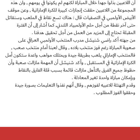
أن اللاعبين بذلوا جهدا خلال المباراة لكنهم لم يكونوا في يومهم , وان هذه
المجموعة من اللاعبين حققت إنجازات كبيرة للكرة الإماراتية , وعن موقف
الأبيض الأولمبي في التصفيات قال : هناك تسع نقاط في الملعب وسنقاتل
حتى آخر نقطة من أجل حلم الأولمبياد اللندني, كما أشار إلى أن الفترة
المقبلة تحتاج إلى المزيد من العمل من أجل تحقيق هدفنا .
من جهته أكد راضي شنيشل مدرب المنتخب الأولمبي العراقي على
صعوبة المباراة رغم فوز منتخب بلاده , وقال لعبنا أمام منتخب صعب ,
فالمنتخب الإماراتي يلعب بطريقة جيدة ويمتلك مواهب واعدة ستكون أمل
الكرة الإماراتية في المستقبل , وأكد شنيشل أن المهمة مازالت صعبة وأن
حظوظ جميع الفرق بالتأهل مازالت قائمة بسبب قلة الفارق بالنقاط
وبإمكان مباراة واحدة تغير المعادلة .
وقدم التهنئة للاعبيه لفوزهم , وقال أنهم نفذوا التعليمات بصورة جيدة
وحققوا الفوز المطلوب .