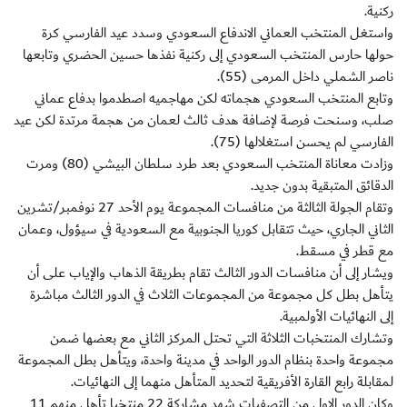
ركنية.
واستغل المنتخب العماني الاندفاع السعودي وسدد عيد الفارسي كرة
حولها حارس المنتخب السعودي إلى ركنية نفذها حسين الحضري وتابعها
ناصر الشملي داخل المرمى (55).
وتابع المنتخب السعودي هجماته لكن مهاجميه اصطدموا بدفاع عماني
صلب، وسنحت فرصة لإضافة هدف ثالث لعمان من هجمة مرتدة لكن عيد
الفارسي لم يحسن استغلالها (75).
وزادت معاناة المنتخب السعودي بعد طرد سلطان البيشي (80) ومرت
الدقائق المتبقية بدون جديد.
وتقام الجولة الثالثة من منافسات المجموعة يوم الأحد 27 نوفمبر/تشرين
الثاني الجاري، حيث تتقابل كوريا الجنوبية مع السعودية في سيؤول، وعمان
مع قطر في مسقط.
ويشار إلى أن منافسات الدور الثالث تقام بطريقة الذهاب والإياب على أن
يتأهل بطل كل مجموعة من المجموعات الثلاث في الدور الثالث مباشرة
إلى النهائيات الأولمبية.
وتشارك المنتخبات الثلاثة التي تحتل المركز الثاني مع بعضها ضمن
مجموعة واحدة بنظام الدور الواحد في مدينة واحدة، ويتأهل بطل المجموعة
لمقابلة رابع القارة الأفريقية لتحديد المتأهل منهما إلى النهائيات.
وكان الدور الاول من التصفيات شهد مشاركة 22 منتخبا تأهل منهم 11