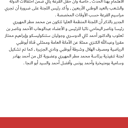
الاهتمام بهذا الحدث , خاصة وأن حفل القرعة يأتي ضمن احتفالات الدولة
والشعب بالعيد الوطني الأربعين , وأكد رئيس اللجنة على ضرورة أن تجري
مراسيم القرعة حسب الأوقات المخصصة .
الجدير بالذكر أن اللجنة المنظمة العليا تتكون من محمد مطر المهيري
رئيسا وناصر اليماحي نائبا للرئيس و الأعضاء عبدالوهاب الأحمد وناصر بن
ثعلوب والدكتور أحمد ثاني الدوسري وجوليان ستنكوليسكو وإبراهيم ممتاز
مقررا وعبدالله الكنزي ممثلا عن الأمانة العامة وممثلي قناة أبوظبي
الرياضية ومصرف الهلال وشرطة أبوظبي ونادي الجزيرة , كما تم تشكيل
لجنة تنفيذية برئاسة محمد مطر المهيري وعضوية كل من أحمد بهادر
وسامية بومنيخرة وأحمد يونس وأفضل أحمد والسيد أبو النجا .