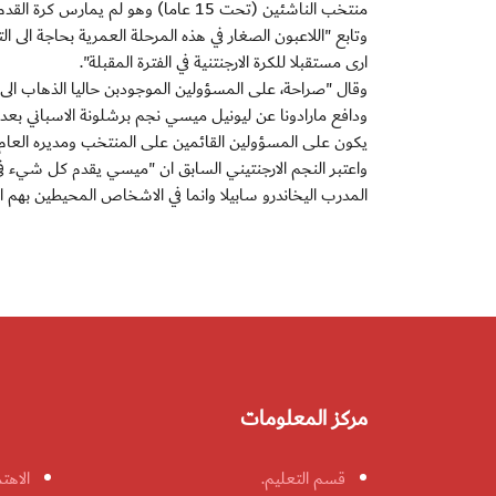
منتخب الناشئين (تحت 15 عاما) وهو لم يمارس كرة القدم في حياته".
وتابع "اللاعبون الصغار في هذه المرحلة العمرية بحاجة ا
ارى مستقبلا للكرة الارجنتنية في الفترة المقبلة".
وقال "صراحة، على المسؤولين الموجودبن حاليا الذهاب الى د
ودافع مارادونا عن ليونيل ميسي نجم برشلونة الاسباني بعد 
يكون على المسؤولين القائمين على المنتخب ومديره العام كار
واعتبر النجم الارجنتيني السابق ان "ميسي يقدم كل شيء في
المدرب اليخاندرو سابيلا وانما في الاشخاص المحيطين بهم الذ
مركز المعلومات
قسم التعليم.
الاهت