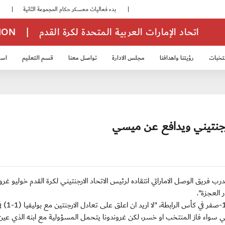
|
بدء فعاليات معسكر حكام المجموعة الثانية
|
انطلاق منافسات بطولة النخبة لحرس الرئاسة
اتحاد الإمارات العربية المتحدة لكرة القدم
|
TION
تخبات
رؤيتنا واهدافنا
مجلس الادارة
تواصل معنا
قسم التعليم
استر
خب الشباب 2007
منتخب الناشئين 2008
منتخب الناشئين 2010
منتخب الناشئي
لارجنتيني ويدافع عن ميسي
 - جدد دييغو مارادونا مدرب فريق الوصل الاماراتي انتقاده لرئيس الاتحاد الارجنتيني لكرة القدم خوليو غرو
 العجزة".
وقال مارادونا في مؤتمر صحافي بعد فوز الوصل على العين 1-صفر في كأس الرابطة، "لا 
ان ذلك لا يعنيني سواء فاز المنتخب او خسر، لكن غروندونا يتحمل المسؤولية مع ابنه الذي عين