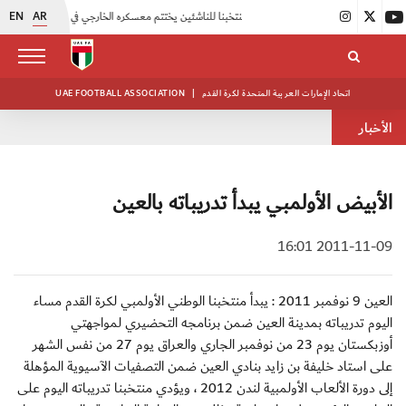
EN
AR
|
منتخبنا للناشئين يختتم معسكره الخارجي في صربيا
|
اتحاد الكرة يُنظم ورشة عمل للمراقبين المعتمدين
اتحاد الإمارات العربية المتحدة لكرة القدم
|
UAE FOOTBALL ASSOCIATION
الأخبار
الأبيض الأولمبي يبدأ تدريباته بالعين
2011-11-09 16:01
العين 9 نوفمبر 2011 : يبدأ منتخبنا الوطني الأولمبي لكرة القدم مساء
اليوم تدريباته بمدينة العين ضمن برنامجه التحضيري لمواجهتي
أوزبكستان يوم 23 من نوفمبر الجاري والعراق يوم 27 من نفس الشهر
على استاد خليفة بن زايد بنادي العين ضمن التصفيات الآسيوية المؤهلة
إلى دورة الألعاب الأولمبية لندن 2012 ، ويؤدي منتخبنا تدريباته اليوم على