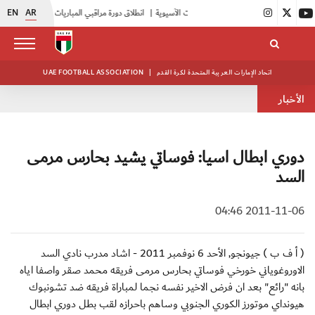
EN
AR
|
انطلاق دورة مراقبي المباريات المستجدين
|
15 فريقاً في بطولة النخبة لحرس الرئاسة
اتحاد الإمارات العربية المتحدة لكرة القدم
|
UAE FOOTBALL ASSOCIATION
الأخبار
دوري ابطال اسيا: فوساتي يشيد بحارس مرمى
السد
2011-11-06 04:46
( أ ف ب ) جيونجو, الأحد 6 نوفمبر 2011 - اشاد مدرب نادي السد
الاوروغوياني خورخي فوساتي بحارس مرمى فريقه محمد صقر واصفا اياه
بانه "رائع" بعد ان فرض الاخير نفسه نجما لمباراة فريقه ضد تشونبوك
هيونداي موتورز الكوري الجنوبي وساهم باحرازه لقب بطل دوري ابطال