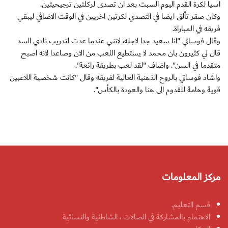
اسيا لكرة القدم اليوم السبت بعد ان تصدى لركلتين ترجيحيتين.
وكان صقر تألق ايضا في التصدي لكرتين اخريين في الوقت الاضافي ليبقي
فريقه في المباراة.
وقال فوساتي "انا سعيد جدا لاجله، لانني عندما عدت لتدريب نادي السد
قال لي كثيرون بان محمد لا يستطيع اللعب من الان وصاعدا لانه اصبح
متقدما في السن". واضاف "لقد لعب بطريقة رائعة".
واشاد فوساتي بالروح الذهنية العالية لفريقه وقال "كانت شخصية اللاعبين
قوية وهامة للقدوم الى هنا والعودة بالكأس".
مركز المعلومات
قسم التعليم.
الاهتمام بالمشاركة في الصالات ، الشاطئية والنسائية