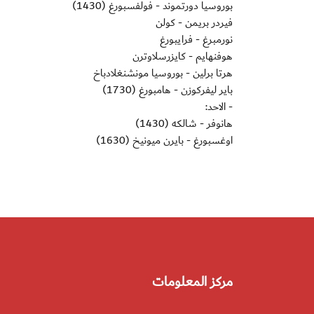
بوروسيا دورتموند - فولفسبورغ (1430)
فيردر بريمن - كولن
نورمبرغ - فرايبورغ
هوفنهايم - كايزرسلاوترن
هرتا برلين - بوروسيا مونشنغلادباخ
باير ليفركوزن - هامبورغ (1730)
- الاحد:
هانوفر - شالكه (1430)
اوغسبورغ - بايرن ميونيخ (1630)
مركز المعلومات