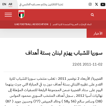
EN
AR
|
منتخبنا للناشئين يختتم معسكره الخارجي في صربيا
|
اتحاد الكرة يُنظم ورشة عمل للمراقبين المعتمدين
اتحاد الإمارات العربية المتحدة لكرة القدم
|
UAE FOOTBALL ASSOCIATION
الأخبار
سوريا للشباب يهزم لبنان بستة أهداف
2011-11-02 22:01
الفجيرة/ الأربعاء 2 نوفمبر 2011 : تغلب منتخب سوريا للشباب لكرة
القدم على نظيره اللبناني بستة أهداف دون رد في المباراة التي جرت بينهما
اليوم على ستاد الفجيرة ضمن المجموعة الرابعة للتصفيات المؤهلة إلى
نهائيات آسيا 2012 , سجل أهداف المنتخب السوري محمود المواس
(38) وسامر سالم (56 و58 ) وخالد المبيض (77) وحسين جويد ( 87)