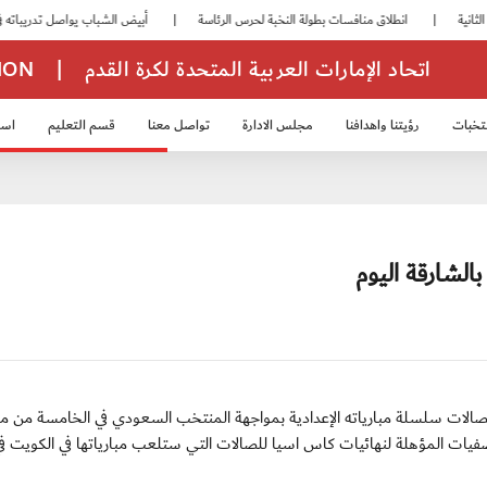
|
انطلاق منافسات بطولة النخبة لحرس الرئاسة
|
أبيض الشباب يواصل تدريباته في معسكره بأبوظبي
اتحاد الإمارات العربية المتحدة لكرة القدم
|
TION
تخبات
رؤيتنا واهدافنا
مجلس الادارة
تواصل معنا
قسم التعليم
استر
خب الشباب 2007
منتخب الناشئين 2008
منتخب الناشئين 2010
منتخب الناشئي
لشارقة اليوم
طني لكرة قدم الصالات سلسلة مبارياته الإعدادية بمواجهة المنتخب السعودي في الخامسة من 
يات المؤهلة لنهائيات كاس اسيا للصالات التي ستلعب مبارياتها في الكويت ف