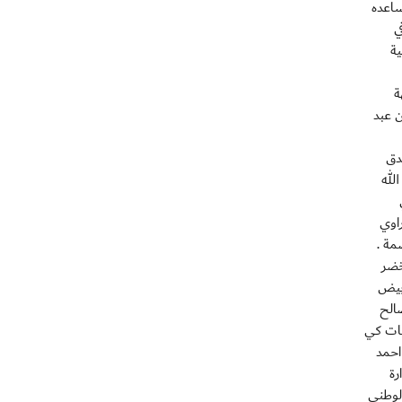
ساعده
ي
لية
ة
 عبد
دق
د الله
اوي
مة .
خضر
ابيض
الح
سات كي
احمد
رة
الوطني