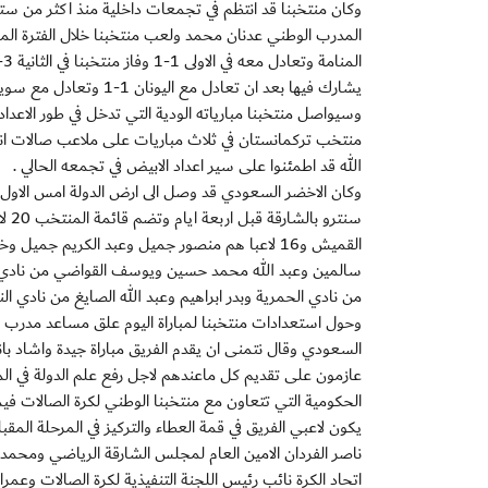
وكان منتخبنا قد انتظم في تجمعات داخلية منذ اكثر من ستة
المدرب الوطني عدنان محمد ولعب منتخبنا خلال الفترة الم
يشارك فيها بعد ان تعادل مع اليونان 1-1 وتعادل مع سويسرا 1-1 وفاز على مالطا 8-2 .
وسيواصل منتخبنا مبارياته الودية التي تدخل في طور الاعداد 
منتخب تركمانستان في ثلاث مباريات على ملاعب صالات اند
الله قد اطمئنوا على سير اعداد الابيض في تجمعه الحالي .
وكان الاخضر السعودي قد وصل الى ارض الدولة امس الاول 
سنت
القميش و16 لاعبا هم منصور جميل وعبد الكريم 
سالمين وعبد الله محمد حسين ويوسف القواضي من نادي 
من نادي الحمرية وبدر ابراهيم وعبد الله الصايغ من نادي 
وحول استعدادات منتخبنا لمباراة اليوم علق مساعد مدرب ا
السعودي وقال نتمنى ان يقدم الفريق مباراة جيدة واشاد بانض
عازمون على تقديم كل ماعندهم لاجل رفع علم الدولة في ا
الحكومية التي تتعاون مع منتخبنا الوطني لكرة الصالات في
يكون لاعبي الفريق في قمة العطاء والتركيز في المرحلة الم
ناصر الفردان الامين العام لمجلس الشارقة الرياضي ومحم
اتحاد الكرة نائب رئيس اللجنة التنفيذية لكرة الصالات وعمران