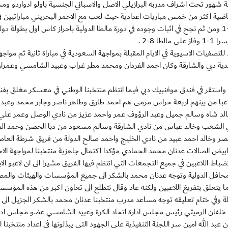
 شهور تحت اشراف مدربه البرازيلي الاصل والاسباني الجنسية باولو ادواردو وم
اضية اكثر من خمس مباريات اعدادية حيث لعب مع الاحمر البحريني مباراتيين ف
المنامة وتعادل معه في الاولى 1-1 وفاز منتخبنا في الثانية 3-1 ومن ثم نجح في اثبات وجوده في دورة مالطا الدولية باحراز كاس اول بطولة دو
للتصفيات الاسيوية في الايام المقبلة بمواجهة السعودية في مباراة ثانية ثم مواجه
ية دبي والشارقة وكان احمد الفردان ومحمد مطر غراب وعبيد الشامسي وعمران
واستقر في فندق موفنبيك دبي فيما انتظم منتخبنا الوطني في معسكر مغلق بفن
رو بالشارقة قبل اربعة ايام وتضم قائمة المنتخب 20 لاعبا من بينهم اربعة حراس مرمى هم احمد طارق وطاهر ناصر وجابر محمد وعب
جميل وخالد شاه وسالم جميل وعبد الرؤوف عمر واحمد عزيز من نادي الوصل وعمر علي
الشعب وخالد عباس من نادي الشارقة وسالم مسعود من دبا الحصن وحمد الر
النصر وخالد احمد عبيد من نادي الخليج واحمد صالح الدولة من فريق شرطة العاص
بيض الصالات عدنان محمد الحمادي مؤكدا اكتمال جاهزية منتخبنا لمواجهة الا
باط اللاعبين في جميع التجمعات التي انتظم فيها الفريق مشيرا الى ان لاعبو ال
لمحافل الدولية وتوجه عدنان محمد بالشكر الى جميع المؤسسات والهيئات والمص
ما يتعلق بتفريغ اللاعبين ولكنه عاد وقال نتطلع الى تعاون اكبر من هذه المؤس
قبلة وفي ختام تعليقه توجه مساعد مدرب منتخبنا عدنان محمد بالشكر الجزيل الى 
د خلفان الرميثي رئيس مجلس ادارة اتحاد الكرة وعبيد الشامسي عضو مجلس ادا
 عبد الله امين سر اللجنة التنفيذية على الجهود التي يبذلونها في اعداد منتخبنا 