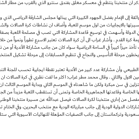
كر ان منتخبنا ينتظم في معسكر مغلق بفندق سنترو الذي بالقرب من مطار الشا
 إلى الإمام بفضل الجهود الكبيرة التي يبذلها مجلس الشارقة الرياضي الذي وف
يرتها بالايجابيات من اول موسم للعبة، وأضاف ان نشاطات كرة الصالات والشا
 في الدولة وأسهمت في توسيع قاعدة المشاركة التي تصب في مصلحة اللعبة بصفة
كرة القدم . وأشار غراب الى أن كرة الصالات تعتبر الاسرع تطوراً ونمواً من خلا
أخذ حيزاً كبيراً في الساحة الرياضية سواء كان من جانب مشاركة الأندية أو من نا
دولة يخطون مرحلة التأسيس والنجاح في تنظيم المسابقات إلى مرحلة تشكيل المنتخ
لطبيعي وأن مشاركة عدد كبير من الأندية تعتبر نقطة ايجابية تحسب للجنة التنف
ين الاول والثاني . وقال محمد مطر غراب: اكثر ما لفت نظري في كرة الصالات ان ا
زلين في سن مبكرة ولكن ما شاهدناه في الموسم الثاني وبداية الموسم الثالث ان 
اصة وقاعدتها الجماهيرية الخاصة وتمنى أن تستقطب اللعبة مزيداً من الجما
صل من إداري منتخبنا لكرة الصالات فيصل عبدالله عن مسيرة منتخبنا الوطني
ركات الدولية الودية إلى جانب مبارياته الودية مع منتخب البحرين، وفي الختام تم
لسعودية وتركمانستان إلى جانب التصفيات المؤهلة للنهائيات الآسيوية التي ست