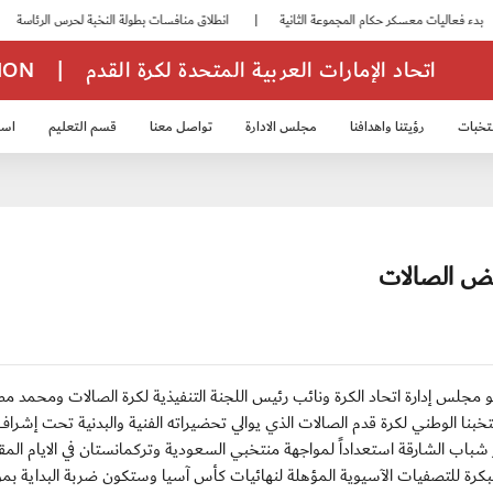
|
انطلاق منافسات بطولة النخبة لحرس الرئاسة
|
اتحاد الإمارات العربية المتحدة لكرة القدم
|
TION
تخبات
رؤيتنا واهدافنا
مجلس الادارة
تواصل معنا
قسم التعليم
استر
خب الشباب 2007
منتخب الناشئين 2008
منتخب الناشئين 2010
منتخب الناشئي
يض الصالات
ن عبيد الشامسي عضو مجلس إدارة اتحاد الكرة ونائب رئيس اللجنة التنفيذية لكرة الصالات ومحمد
خبنا الوطني لكرة قدم الصالات الذي يوالي تحضيراته الفنية والبدنية تحت إشراف
ب الشارقة استعداداً لمواجهة منتخبي السعودية وتركمانستان في الايام المقب
بكرة للتصفيات الآسيوية المؤهلة لنهائيات كأس آسيا وستكون ضربة البداية بمو