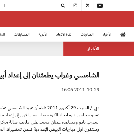
|
بدء فعاليات معسكر حكام المجموعة الثانية
الأخبار
المباريات
قناة الاتحاد
الأندية
المسابقات
المن
منتخب الشباب 2005
منت
الأخبار
الشامسي وغراب يطمئنان إلى إعداد أب
2011-10-29 16:06
دبي / السبت 29 أكتوبر 2011 :اطمأ
عضو مجلس ادارة اتحاد الكرة مساء امس الاول إلى إعداد منت
المدرب بادو ومساعده عدنان محمد على ملعب صالة مركز شبا
وستكون اولى مباريات الابيض الإعدادية ضمن تحضيراته الم