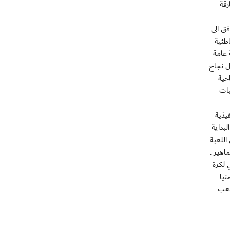
رقة
ق الى
طئية
 عامة
ل نجاح
حية
بات
يذية
لبداية
اللعبة
هير .
 لكرة
نيا
لعب