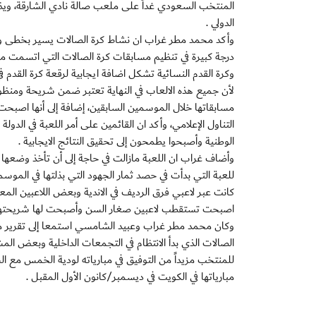
المنتخب السعودي غداً على ملعب صالة نادي الشارقة، ويذ
الدولي .
وأكد محمد مطر غراب ان نشاط كرة الصالات يسير بخطى واثقة
درجة كبيرة في تنظيم مسابقات كرة الصالات التي اتسمت مس
وكرة القدم النسائية تشكل اضافة ايجابية لرقعة كرة القدم
لأن جميع هذه الالعاب في النهاية تعتبر ضمن شريحة ومنظومة 
مسابقاتها خلال الموسمين السابقين، إضافة إلى أنها اصبحت ت
التناول الإعلامي، وأكد ان القائمين على أمر اللعبة في ال
الوطنية وأصبحوا يطمحون إلى تحقيق النتائج الايجابية .
وأضاف غراب ان اللعبة مازالت في حاجة إلى أن تأخذ وضعها ا
للعبة التي بدأت في حصد ثمار الجهود التي بذلتها في الموسم
كانت عبر لاعبي فرق الرديف في الاندية وبعض اللاعبين المعت
اصبحت تستقطب لاعبين صغار السن وأصبحت لها شريحتها الخ
وكان محمد مطر غراب وعبيد الشامسي استمعا إلى تقرير مف
الصالات الذي بدأ الانتظام في التجمعات الداخلية وبعض المشا
للمنتخب مزيداً من التوفيق في مبارياته لودية الخمس مع ا
مبارياتها في الكويت في ديسمبر/كانون الأول المقبل .