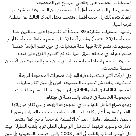
المنتخبات الخمسة على بطاقتي الترشح عن المجموعة.
ويقضي نظام التصفيات بتأهل أول منتخبين من المجموعة مباشرة إلى
النهائيات، وذلك إلى جانب أفضل منتخب يحتل المركز الثالث عن منطقة
غرب آسيا.
وتشهد التصفيات مشاركة 39 منتخباً تم تقسيمها على منطقتين هما
غرب آسيا (23 منتخباً) وشرق آسيا (16) , وتضم منطقة غرب آسيا أربع
مجموعات، تضم ثلاثة فيها ستة منتخبات, في حين تضم الرابعة خمسة
منتخبات, أما في منطقة شرق آسيا فقد تم تقسيم الفرق على ثلاث
مجموعات, تضم إحداها ستة منتخبات في حين تضم المجموعتين الأخريين
خمسة منتخبات.
وفي الوقت التي تستضيف فيه الإمارات تصفيات المجموعة الرابعة
تستضيف بنغلادش تصفيات المجموعة الأولى في حين تقام مباريات
المجموعة الثانية في قطر والثالثة في إيران وفي المقابل تقام منافسات
المجموعة الخامسة في تايلاند والسادسة في فيتنام.
ويبدو صراع التأهل للنهائيات في المجموعة الرابعة والتي تقام مبارياتها
بالفجيرة مفتوحاً على كافة الاحتمالات بتواجد منتخبات الإمارات وسوريا
واليمن وفلسطين ولبنان , بيد أن الأفضلية التاريخية ترجح كفة منتخبا
الإمارات وسوريا كونهما المنتخبان الوحيدان اللذان توجا بلقب البطولة حيث
فاز الأبيض الشاب باللقب في العام 2008 والتي أقيمت بالسعودية في حين