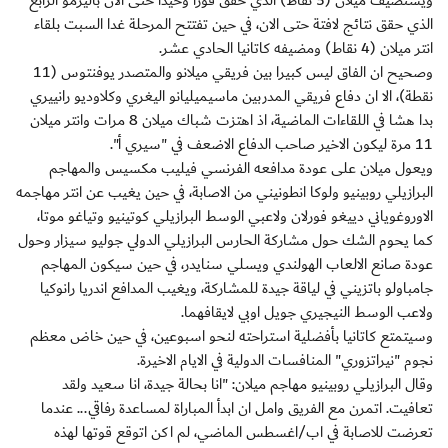
ويستضيف ميلان (5 نقاط) الذي حقق فوزا وحيدا حتى الان باليرمو الرابع
الذي حقق نتائج لافتة حتى الان، في حين تفتتح المرحلة غدا السبت بلقاء
انتر ميلان (4 نقاط) ومضيفه كاتانيا الحادي عشر.
وصحيح ان الفاق ليس كبيرا بين فريقي ميلانو والمتصدر يوفنتوس (11
نقطة)، الا ان دفاع فريقي المدربين ماسيميليانو اليغري وكلاوديو رانييري
بدا هشا في اللقاءات الماضية، اذ اهتزت شباك ميلان 8 مرات وانتر ميلان
11 مرة ليكون الاخير صاحب الدفاع الاضعف في "سيري أ".
ويعول ميلان على عودة مدافعه الفرنسي فيليب مكسيس والمهاجم
البرازيلي روبينيو ولوكا انطونيني من الاصابة، في حين يغيب عن انتر مهاجمه
الاوروغوياني دييغو فورلان ولاعبي الوسط البرازيلي كوتينيو وتياغو موتا،
كما يحوم الشك حول مشاركة الحارس البرازيلي الدولي جوليو سيزار وحول
عودة صانع الالعاب الهولندي ويسلي سنايدر، في حين سيكون المهاجم
جامباولو باتزيني في لياقة جيدة للمشاركة، ويغيب المدافع اندريا رانوكيا
ولاعب الوسط النيجيري جويل اوبي لايقافهما.
وسيتمتع كاتانيا بأفضلية استراحته لنحو اسبوعين، في حين خاض معظم
نجوم "نيراتزوري" المنافسات الدولية في الايام الاخيرة.
وقال البرازيلي روبينيو مهاجم ميلان: "انا بحالة جيدة، انا سعيد ولقد
تعافيت. اتمرن مع الفريق وامل ان ابدأ المباراة لمساعدة رفاقي... عندما
تعرضت للاصابة في اب/اغسطس الماضي، لم اكن اتوقع قوتها لهذه