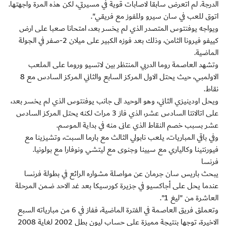
الدرجة. لم اتعرض سابقا لاصابات قوية في مسيرتي، لكن هذه المرة واجهتها.
اتوق للعب في سان سيرو وللفوز مع فريقي".
ويواجه يوفنتوس المتصدر الذي لم يخسر بعد، امتحانا صعبا على ارض
كييفو فيرونا الثامن، وذلك بعد فوزه الكبير على ميلان 2-صفر في الجولة
الماضية.
وتشهد العاصمة روما الدربي المنتظر بين لاتسيو وروما على الملعب
الاولمبي، حيث يحتل الاول المركز السابع والثاني المركز السادس مع 8
نقاط.
ويحل اودينيزي الثاني، وهو الوحيد الى جانب يوفنتوس الذي لم يخسر بعد،
على اتالانتا السادس عشر، الذي فاز 3 مرات لكنه يحتل المركز السادس
عشر بسبب خصم النقاط الذي عانى منه في بداية الموسم.
وفي باقي المباريات، يلعب نابولي الثالث مع بارما السبت، وتشيزينا مع
فيورنتينا وكالياري مع سيينا وجنوى مع ليتشي ونوفارا مع بولونيا.
فرنسا
يبحث باريس سان جرمان عن مواصلة مشواره الرائع في بطولة فرنسا
عندما يحل على أجاكسيو في جزيرة كورسيكا بعد غد الاحد ضمن المرحلة
العاشرة من "ليغ 1".
وتعملق فريق العاصمة في الفترة الماضية، ففاز في 6 من مبارياته السبع
الاخيرة، توجها بنتيجة مميزة على حساب ليون بطل 2002 لغاية 2008