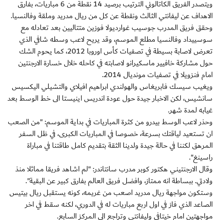
ويتصدر الفريق الكاتالوني الترتيب برصيد 14 نقطة من 6 مباريات، بفارق
الاهداف عن ليفانتي الثالث ونقطة عن كل من ريال مدريد وملقة وفالنسيا.
وحقق فريق المدرب جوسيب غوارديولا فوزين متتاليين بعد تعادله مع
سوسييداد وفالنسيا مطلع الموسم، وقد يريح لاعب وسطه شافي الذي
تعرض لاصابة بسيطة في تصفيات كأس اوروبا 2012، كما يحوم الشك
حول مشاركة خافيير ماسكيرانو لاصابته في كاحله خلال خسارة الارجنتين
امام فنزويلا في تصفيات مونديال 2014.
ويغيب سيسك فابريغاس والهولندي ابراهيم افيلاي والتشيلي اليكسيس
سانشيس، لكن الاخبار جيدة حول عودة اندريس اينيستا الى خط الوسط بعد
غيابه لمدة شهر.
وحذر لاعب الوسط بيدرو من كثرة المباريات في بداية الموسم: "من الصعب
ان تستعيد لياقتك بسرعة، خصوصا في المباريات الكبرى، في ظل السفر
المرهق لكننا في حالة جيدة ولدينا الثقة بتقديم كامل طاقتنا في مباراة
راسينغ".
وقال الارجنتيني هكتور كوبر مدرب سانتاندر: "لم اشاهد فريقا مماثلا منذ
ولادتي. ببساطة انه ممتاز، وافضل فريق العالم بفارق كبير عن البقية".
وستكون مواجهة ريال مدريد اصعب من غريمه، كونه يستقبل ريال بيتيس
الصاعد الذي فاز في اول اربع مباريات له في الدوري، لكنه سقط في اخر
مواجهتين امام خيتافي وليفانتي وتراجع الى المركز السابع.