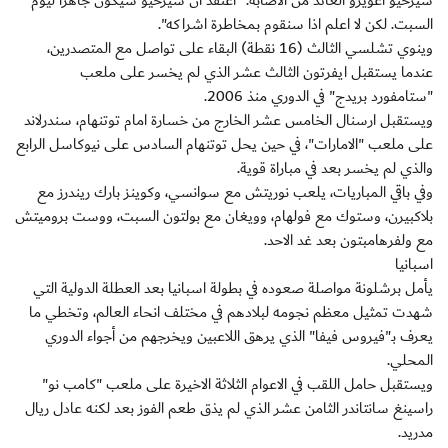
سيرخيو أغويرو العائد من الاصابة: "اعتقد ان سيرخيو سيكون جاهزا ليوم
السبت. لكن لا اعلم اذا سنقوم بمخاطرة اشراكه".
وينوي تشلسي الثالث (16 نقطة) البقاء على تواصل مع المتصدرين،
عندما يستقبل ايفرتون الثالث عشر الذي لم يخسر على ملعب
"ستامفورد بريدج" في الدوري منذ 2006.
ويستقبل ارسنال الخامس عشر الخارج من خسارة امام توتنهام، سندرلاند
على ملعب "الامارات"، في حين يحل توتنهام السادس على نيوكاسل الرابع
والذي لم يخسر بعد في مباراة قوية.
وفي باقي المباريات، يلعب نوريتش مع سوانسي، وكوينز بارك ريندرز مع
بلاكبيرن، وستوك مع فولهام، وويغان مع بولتون السبت، ووست بروميتش
مع ولفرهامبتون بعد غد الاحد.
اسبانيا
يأمل برشلونة مواصلة صعوده في بطولة اسبانيا بعد العطلة الدولية التي
شهدت تمثيل معظم نجومه لبلادهم في مختلف انحاء العالم، وتخطي ما
يعرف بـ"فيروس فيفا" الذي يرهق اللاعبين ويخرجهم من أجواء الدوري
المحلي.
ويستقبل حامل اللقب في الاعوام الثلاثة الاخيرة على ملعب "كامب نو"
راسينغ سانتاندر الثامن عشر الذي لم يذق طعم الفوز بعد لكنه عادل ريال
مدريد.