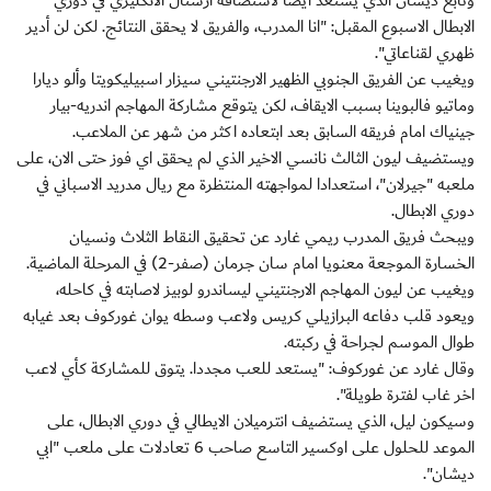
وتابع ديشان الذي يستعد ايضا لاستضافة ارسنال الانكليزي في دوري
الابطال الاسبوع المقبل: "انا المدرب، والفريق لا يحقق النتائج. لكن لن أدير
ظهري لقناعاتي".
ويغيب عن الفريق الجنوبي الظهير الارجنتيني سيزار اسبيليكويتا وألو ديارا
وماتيو فالبوينا بسبب الايقاف، لكن يتوقع مشاركة المهاجم اندريه-بيار
جينياك امام فريقه السابق بعد ابتعاده اكثر من شهر عن الملاعب.
ويستضيف ليون الثالث نانسي الاخير الذي لم يحقق اي فوز حتى الان، على
ملعبه "جيرلان"، استعدادا لمواجهته المنتظرة مع ريال مدريد الاسباني في
دوري الابطال.
ويبحث فريق المدرب ريمي غارد عن تحقيق النقاط الثلاث ونسيان
الخسارة الموجعة معنويا امام سان جرمان (صفر-2) في المرحلة الماضية.
ويغيب عن ليون المهاجم الارجنتيني ليساندرو لوبيز لاصابته في كاحله،
ويعود قلب دفاعه البرازيلي كريس ولاعب وسطه يوان غوركوف بعد غيابه
طوال الموسم لجراحة في ركبته.
وقال غارد عن غوركوف: "يستعد للعب مجددا. يتوق للمشاركة كأي لاعب
اخر غاب لفترة طويلة".
وسيكون ليل، الذي يستضيف انترميلان الايطالي في دوري الابطال، على
الموعد للحلول على اوكسير التاسع صاحب 6 تعادلات على ملعب "ابي
ديشان".