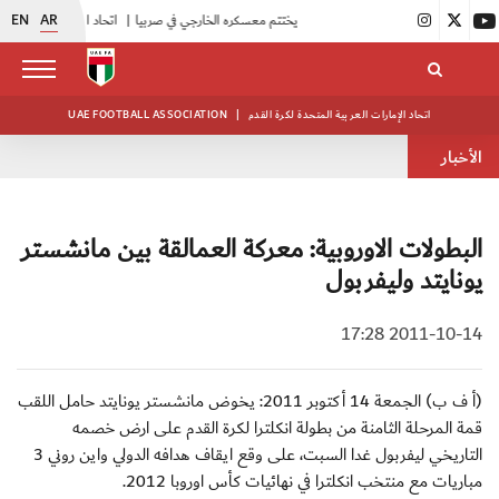
EN
AR
|
منتخبنا للناشئين يختتم معسكره الخارجي في صربيا
|
اتحاد الكرة يُنظم ورشة عمل للمراقبين المعتمدين
اتحاد الإمارات العربية المتحدة لكرة القدم
|
UAE FOOTBALL ASSOCIATION
الأخبار
البطولات الاوروبية: معركة العمالقة بين مانشستر
يونايتد وليفربول
2011-10-14 17:28
(أ ف ب) الجمعة 14 أكتوبر 2011: يخوض مانشستر يونايتد حامل اللقب
قمة المرحلة الثامنة من بطولة انكلترا لكرة القدم على ارض خصمه
التاريخي ليفربول غدا السبت، على وقع ايقاف هدافه الدولي واين روني 3
مباريات مع منتخب انكلترا في نهائيات كأس اوروبا 2012.