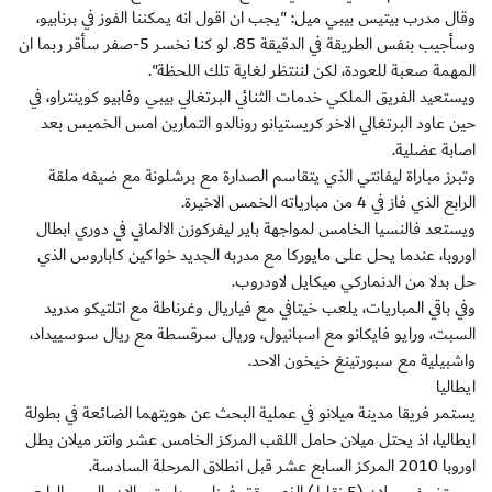
وقال مدرب بيتيس بيبي ميل: "يجب ان اقول انه يمكننا الفوز في برنابيو،
وسأجيب بنفس الطريقة في الدقيقة 85. لو كنا نخسر 5-صفر سأقر ربما ان
المهمة صعبة للعودة، لكن لننتظر لغاية تلك اللحظة".
ويستعيد الفريق الملكي خدمات الثنائي البرتغالي بيبي وفابيو كوينتراو، في
حين عاود البرتغالي الاخر كريستيانو رونالدو التمارين امس الخميس بعد
اصابة عضلية.
وتبرز مباراة ليفانتي الذي يتقاسم الصدارة مع برشلونة مع ضيفه ملقة
الرابع الذي فاز في 4 من مبارياته الخمس الاخيرة.
ويستعد فالنسيا الخامس لمواجهة باير ليفركوزن الالماني في دوري ابطال
اوروبا، عندما يحل على مايوركا مع مدربه الجديد خواكين كاباروس الذي
حل بدلا من الدنماركي ميكايل لاودروب.
وفي باقي المباريات، يلعب خيتافي مع فياريال وغرناطة مع اتلتيكو مدريد
السبت، ورايو فايكانو مع اسبانيول، وريال سرقسطة مع ريال سوسييداد،
واشبيلية مع سبورتينغ خيخون الاحد.
ايطاليا
يستمر فريقا مدينة ميلانو في عملية البحث عن هويتهما الضائعة في بطولة
ايطاليا، اذ يحتل ميلان حامل اللقب المركز الخامس عشر وانتر ميلان بطل
اوروبا 2010 المركز السابع عشر قبل انطلاق المرحلة السادسة.