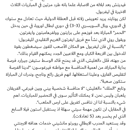
فيديتش بعد ابلاله من الاصابة، علما بانه طرد مرتين في المباريات الثلاث
الاخيرة في ليفربول.
لكن يونايتد يريد تعويض زلاته قبل العطلة الدولية، حيث تعادل مع ستوك
في الدوري، وبال السويسري (3-3) في دوري ابطال اوروبا، في حين يدخل
"الحمر" المباراة بعد فوزهم على برايتون وولفرهامبتون وايفرتون.
ويقول روني الذي نشأ مع فريق ايفرتون الغريم التقليدي لليفربول:
"بالنسبة لي فان ليفربول هو المكان الأصعب للفوز. سيضغطون بقوة
للدخول بين الاربعة الكبار، ومع اللاعبين الجدد يمكنهم القيام بذلك".
من جهته، قلل دالغليش، الذي قد يمنح قائد الوسط ستيفن جيرارد فرصة
بداية المباراة، من اهمية المنافسة مع مواطنه فيرغوسون: "لدينا الفرصة
لتقليص الفارق، وعلينا استغلالها. انهم فريق رائع وناجح، وندرك ان المباراة
ستكون صعبة".
وتابع "الملك" دالغليش: "لا منافسة شخصية بيني وبين فيرغي. الفريقان
يلعبان وليس نحن. لا يمكنك التأثير سوى في التحضير للمباريات. اهم
شيء بالنسبة لنا ان ننافس كفريق على ارص الملعب".
في المقابل، لن تكون مهمة سيتي سهلة اذ يستقبل استون فيلا السابع
الذي لم يخسر بعد (5 تعادلات).
وقد يستعيد المدرب الايطالي روبرتو مانشيني خدمات هدافه الارجنتي