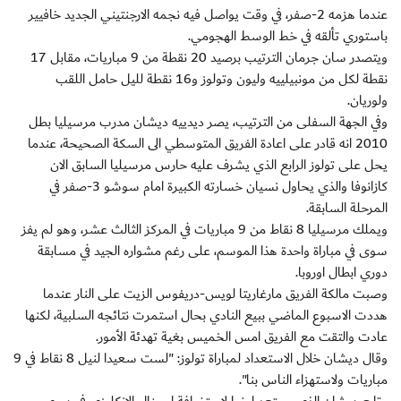
عندما هزمه 2-صفر، في وقت يواصل فيه نجمه الارجنتيني الجديد خافيير
باستوري تألقه في خط الوسط الهجومي.
ويتصدر سان جرمان الترتيب برصيد 20 نقطة من 9 مباريات، مقابل 17
نقطة لكل من مونبيلييه وليون وتولوز و16 نقطة لليل حامل اللقب
ولوريان.
وفي الجهة السفلى من الترتيب، يصر ديدييه ديشان مدرب مرسيليا بطل
2010 انه قادر على اعادة الفريق المتوسطي الى السكة الصحيحة، عندما
يحل على تولوز الرابع الذي يشرف عليه حارس مرسيليا السابق الان
كازانوفا والذي يحاول نسيان خسارته الكبيرة امام سوشو 3-صفر في
المرحلة السابقة.
ويملك مرسيليا 8 نقاط من 9 مباريات في المركز الثالث عشر، وهو لم يفز
سوى في مباراة واحدة هذا الموسم، على رغم مشواره الجيد في مسابقة
دوري ابطال اوروبا.
وصبت مالكة الفريق مارغاريتا لويس-دريفوس الزيت على النار عندما
هددت الاسبوع الماضي ببيع النادي بحال استمرت نتائجه السلبية، لكنها
عادت والتقت مع الفريق امس الخميس بغية تهدئة الأمور.
وقال ديشان خلال الاستعداد لمباراة تولوز: "لست سعيدا لنيل 8 نقاط في 9
مباريات ولاستهزاء الناس بنا".