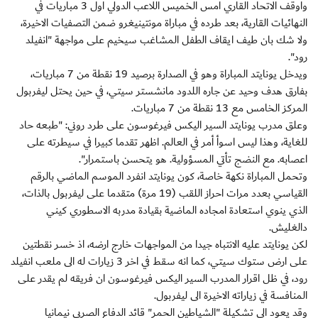
واوقف الاتحاد القاري امس الخميس اللاعب الدولي اول 3 مباريات في
النهائيات القارية، بعد طرده في مباراة مونتينيغرو ضمن التصفيات الاخيرة،
ولا شك بان طيف ايقاف الطفل المشاغب سيخيم على مواجهة "انفيلد
رود".
ويدخل يونايتد المباراة وهو في الصدارة برصيد 19 نقطة من 7 مباريات،
بفارق هدف وحيد عن جاره اللدود مانشستر سيتي، في حين يحتل ليفربول
المركز الخامس مع 13 نقطة من 7 مباريات.
وعلق مدرب يونايتد السير اليكس فيرغوسون على طرد روني: "طبعه حاد
للغاية، وهذا ليس اسوأ أمر في العالم. اظهر تقدما كبيرا في سيطرته على
اعصابه. مع النضج تأتي المسؤولية. هو يتحسن باستمرار".
وتحمل المباراة نكهة خاصة، كون يونايتد انفرد الموسم الماضي بالرقم
القياسي بعدد مرات احراز اللقب (19 مرة) متقدما على ليفربول بالذات،
الذي ينوي استعادة امجاده الماضية بقيادة مدربه الاسطوري كيني
دالغليش.
لكن يونايتد عليه الانتباه جيدا من المواجهات خارج ارضه، اذ خسر نقطتين
على ارض ستوك سيتي، كما انه سقط في اخر 3 زيارات له الى ملعب انفيلد
رود، في ظل اقرار المدرب السير اليكس فيرغوسون ان فريقه لم يقدر على
المنافسة في زياراته الاخيرة الى ليفربول.
وقد يعود الى تشكيلة "الشياطين الحمر" قائد الدفاع الصربي نيمانيا