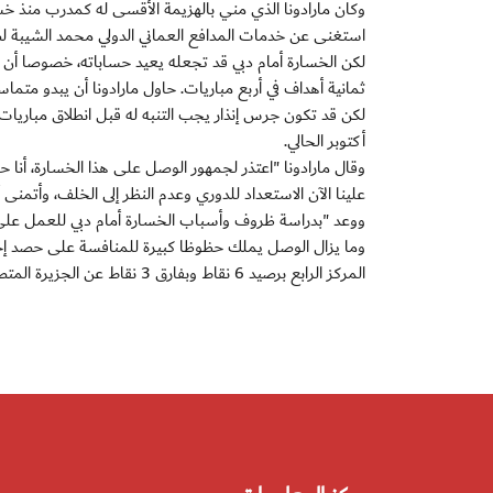
استغنى عن خدمات المدافع العماني الدولي محمد الشيبة لص
لكن الخسارة أمام دبي قد تجعله يعيد حساباته، خصوصا أن
ثمانية أهداف في أربع مباريات. حاول مارادونا أن يبدو متماسك
أكتوبر الحالي.
وقال مارادونا "اعتذر لجمهور الوصل على هذا الخسارة، أنا ح
علينا الآن الاستعداد للدوري وعدم النظر إلى الخلف، وأتمنى
ووعد "بدراسة ظروف وأسباب الخسارة أمام دبي للعمل على ت
وما يزال الوصل يملك حظوظا كبيرة للمنافسة على حصد إحد
المركز الرابع برصيد 6 نقاط وبفارق 3 نقاط عن الجزيرة المتصدر.