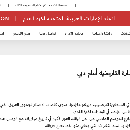
|
بدء فعاليات معسكر حكام المجموعة الثانية
|
انطلاق منافسات بطولة النخبة لحرس الرئاسة
اتحاد الإمارات العربية المتحدة لكرة القدم
|
TION
تخبات
رؤيتنا واهدافنا
مجلس الادارة
تواصل معنا
قسم التعليم
استر
خب الشباب 2007
منتخب الناشئين 2008
منتخب الناشئين 2010
منتخب الناشئي
ة التاريخية أمام دبي
د مدرب الوصل الإماراتي الأسطورة الأرجنتينية دييغو مارادونا سوى كلمات الاعتذار لجمهور الفريق ال
ي ، الذي صعد للدرجة الأولى لأول مرة عام 2003 وصارع الموسم الماضي من اجل البقاء، الفوز الأكبر في تاريخ مبارياته مع الوصل عن
دونا لسد الثغرات التي يعاني منها خط دفاع فريقه.