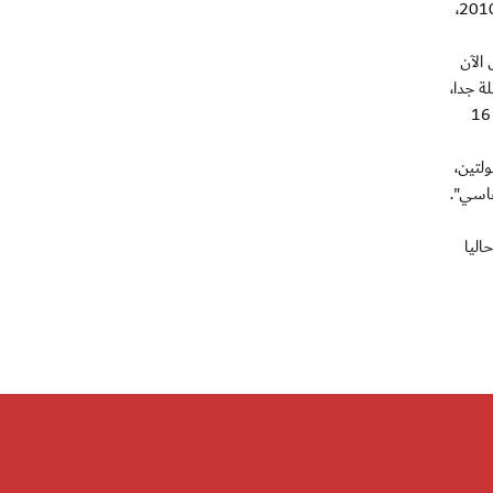
وكان مارادونا الذي مني بالهزيمة الأقسى له كمدرب منذ خسارة منتخب الأرجنتين أمام بوليفيا 1-6 في لاباز عام 2009 في تصفيات مونديال 2010،
الآن
ة جدا،
لكن قد تكون جرس إنذار يجب التنبه له قبل انطلاق مباريات الدوري الأهم". يلعب الوصل مع الشارقة في الجولة الأولى من الدوري الإماراتي في 16
لتين،
قاسي".
اليا