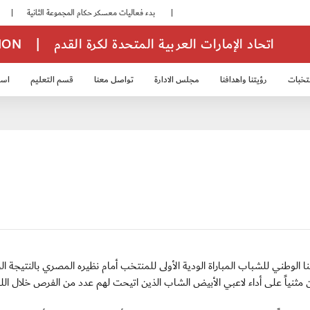
|
بدء فعاليات معسكر حكام المجموعة الثانية
|
انطلاق منافسات بطولة النخبة لحرس الرئاسة
اتحاد الإمارات العربية المتحدة لكرة القدم
|
TION
تخبات
رؤيتنا واهدافنا
مجلس الادارة
تواصل معنا
قسم التعليم
استر
خب الشباب 2007
منتخب الناشئين 2008
منتخب الناشئين 2010
منتخب الناشئي
مدير منتخبنا الوطني للشباب المباراة الودية الأولى للمنتخب أمام نظيره المصري بالنتيجة ال
ين مثنياً على أداء لاعبي الأبيض الشاب الذين اتيحت لهم عدد من الفرص خلال اللق