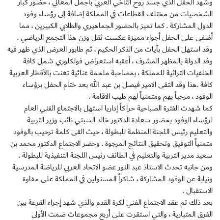
وشهد الحفل الذي جسد روح التآخي العربي بأجمل المعاني ، حضور كبار
الشخصيات من مختلف القطاعات في المملكة إضافة إلى رؤساء وفود
الدول المشاركة . كما تميز بالحضور الجماهيري والطلابي الكبيرين ، مما
أضفى على الحفل أجواء مميزة عكست ثقل وزن هذا التجمع الرياضي .
وقد استهل الحفل بآيات من الذكر الحكيم ، ثم طابور العرض الذي ظهر فيه
وفد الدولة بالمظهر المشرف ، أعقبه استعراض فولكلوري شمل كافة
الخلفيات التراثية للمملكة ، بمصاحبة ملحمة غنائية تغنت بالأقطار العربية
كافة .هذا وقد التقى الامير فيصل بن عبد الله بعد ختام الحفل برؤساء
الوفود ، مرحباً بهم ومتمنياً لهم طيب الاقامة .
كما شهدت الفترة الصباحية حراكاً إداريا استهل بالاجتماع الفني العام
لرؤساء الوفود بحضور سعادة الدكتور خالد السبتي نائب وزير التربية
والتعليم رئيس اللجنة المنظمة للبطولة ، حيث القى كلمة ترحيب بالوفود
متمنياً التوفيق وتحقيق النتائج المرجوة . وحضر الاجتماع الدكتور محمد بن
سعيد مدير التربية والتعليم في الطائف رئيس اللجنة التنفيذية للبطولة .
ومن جانبه تحدث الاستاذ عبد النور عضو الاتحاد العربي للرياضة المدرسية
ونيابة عن الوفود المشاركة ، شاكراً المسئولين في المملكة على حفاوة
الاستقبال .
بعد ذلك تم عقد الاجتماع الفني لكرة القدم والذي شهد إجراء القرعة بين
الفرق المتبارية ، والتي استقرت على أربع مجموعات ضمت الأولى