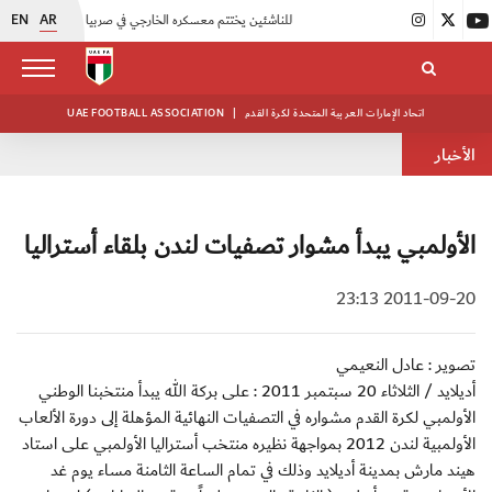
EN
AR
|
منتخبنا للناشئين يختتم معسكره الخارجي في صربيا
|
اتحاد الكرة يُنظم ورشة عمل للمراقبين المعتمدين
اتحاد الإمارات العربية المتحدة لكرة القدم
|
UAE FOOTBALL ASSOCIATION
الأخبار
الأولمبي يبدأ مشوار تصفيات لندن بلقاء أستراليا
2011-09-20 23:13
تصوير : عادل النعيمي
أديلايد / الثلاثاء 20 سبتمبر 2011 : على بركة الله يبدأ منتخبنا الوطني
الأولمبي لكرة القدم مشواره في التصفيات النهائية المؤهلة إلى دورة الألعاب
الأولمبية لندن 2012 بمواجهة نظيره منتخب أستراليا الأولمبي على استاد
هيند مارش بمدينة أديلايد وذلك في تمام الساعة الثامنة مساء يوم غد