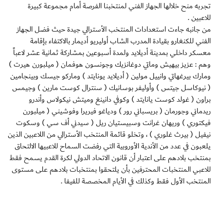
تجربه منح خلالها الجهاز الفني لمنتخبنا الفرصة أمام مجموعة كبيرة
للاعبين .
من جانبه جاءت استعدادات المنتخب الأسترالي جيدة حيث فضل الجهاز
الفني للكنغارو بقيادة المدرب الشاب أوليريو أديمار بالاكتفاء بإقامة
معسكر داخلي بمدينة أديلايد ولمدة أسبوعين بمشاركة ثمانية عشر لاعباً
وهم : عزيز بيهيش وماتي دوغانزيك وجونسون هوفمان ( ميلبورن هيرت )
ومارك بيرغهاتي وانييل مولين ( أديلايد يونايتد ) وماركو جيسك وبينجامين
( نيوكاسل جيتس ) وأوليفر بوسانيك ( سنترال كوست مارين ) وجيمس
براون ( غولد كوست يانايتد ) وكوفي دانينغ وميتش نيكولاس وأندرو
ريدماني وجورمان ( بريسباني رور ) ودياغو فيريرا وفوشيني ( ميلبورن
فيكتوري ) وريهان غرانت وسبيستيان ريل ( سيدني أف سي ) وسكوت
نيفيل ( بيرث غلوري ) ، وتخلو قائمة المنتخب الأسترالي من اللاعبين الذين
يلعبون في عدد من الأندية الأوروبية التي رفضت السماح للاعبيها الالتحاق
بمنتخب بلادهم على اعتبار أن قانون الاتحاد الدولي لكرة القدم يسمح فقط
للاعبي المنتخبات المحترفين بأن يلتحقوا بمنتخبات بلادهم على مستوى
المنتخب الأول فقط وكذلك في الأيام المخصصة للفيفا .