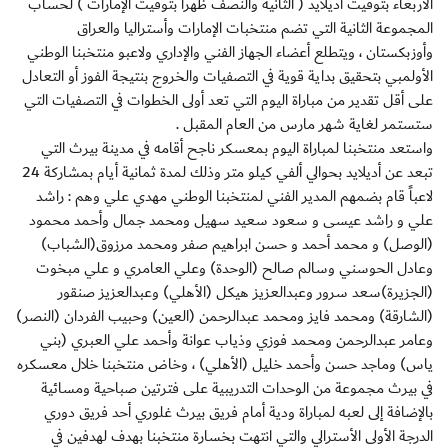
الأربعاء بتوقيت أديلايد ( الثانية والنصف ظهراً بتوقيت الإمارات ) لحساب
المجموعة الثانية التي تضم منتخبات الإمارات وأستراليا والعراق
وأوزبكستان ، ويتطلع أعضاء الجهاز الفني والإداري ولاعبو منتخبنا الوطني
الأولمبي بتحقيق بداية قوية في التصفيات والخروج بنتيجة الفوز أو التعادل
على أقل تقدير من مباراة اليوم التي تعد أولى الخطوات في التصفيات التي
ستستمر لغاية شهر مارس من العام المقبل .
واستعد منتخبنا لمباراة اليوم بمعسكر ناجح أقامه في مدينة بيرث التي
تبعد عن أديلايد بحوالي ألفي كيلو متر وذلك لمدة ثمانية أيام بمشاركة 24
لاعباً قام بضمهم المدير الفني لمنتخبنا الوطني مهدي علي وهم : راشد
علي و راشد عيسى و سعود سعيد سهيل ومحمد جمال وأحمد محمود
(الوصل) و محمد أحمد و حسن ابراهيم صفر ومحمد مرزوق(الشباب)
وعادل الحوسني وسالم صالح (الوحدة) وعلي العامري و علي مبخوت
(الجزيرة)سعد سرور وعبدالعزيز هيكل (الأهلي) وعبدالعزيز صنقور
(الشارقة) ومحمد فايز ومحمد عبدالرحمن (العين) وحبيب الفردان (النصر)
وعامر عبدالرحمن ومحمد فوزي وذياب عوانة وأحمد علي العبري (بني
ياس) وماجد حسن وأحمد خليل (الأهلي) ، وخاض منتخبنا خلال معسكره
في بيرث مجموعة من الوحدات التدريبية على فترتين صباحية ومسائية
بالإضافة إلى لعبه لمباراة ودية أمام فريق بيرث غلوري أحد فريق دوري
الدرجة الأولى الأسترالي والتي انتهت بخسارة منتخبنا بهدف لهدفين في