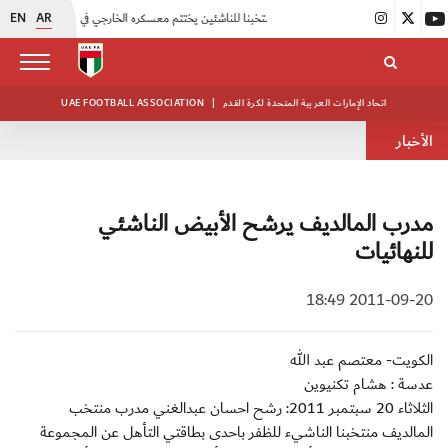
EN
AR
|
منتخبنا للناشئين يختتم معسكره الخارجي في صربيا
|
اتحاد الكرة يُنظم ورشة عمل للمراقبين المعتمدين
اتحاد الإمارات العربية المتحدة لكرة القدم
|
UAE FOOTBALL ASSOCIATION
الأخبار
مدرب المالديف يرشح الأبيض الناشئي
للنهائيات
2011-09-20 18:49
الكويت- معتصم عبد الله
عدسة : هشام تكنيوين
الثلاثاء 20 سبتمبر 2011: رشح احسان عبدالغني مدرب منتخب
المالديف منتخبنا الناشيء للظفر باحدى بطاقتي التأهل عن المجموعة