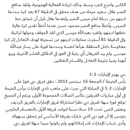
الكاس واخرج لاعب وسط، وذلك لزيادة الفعالية الهجومية، وانقذ مدافع
النصر هلال سعيد مرماه من هدف محقق في الدقيقة 67 بعد كرة سددها
ادينهو من دربكة امام مرمى النصر، وابعدها هلال قبل أن تتجاوز خط
المرمى. وأخطأ مدافع النصر محمود حسن عندما أخطأ تقدير كرة عالية
خطفها ادينهو، وانفرد بعبدالله موسى الذي انقذ الموقف وحولها لركنية.
وفي الدقيقة 81 أسفرت محاولات ادينهو عن تسجيله لهدف التعادل إثر كرة
معكوسة داخل المنطقة، هيأها لنفسه وسددها قوية على يسار عبدالله
موسى. ولم يبد الفريقان أي رغبة في الفوز في الدقائق العشر الأخيرة، ويبو
أنهما رضيا بنتيجة التعادل واقتسام النقطتين.
دبي يهزم الإمارات 2-1
رأس الخيمة / الجمعة 16 سبتمبر 2011 : حقق فريق دبي فوزا على
الإمارات 2-1 في المباراة التي جرت على ملعب نادي الإمارات برأس الخيمة
في أولى مباريات الفريقين بكأس اتصالات المجموعة الأولى، ورغم أن الجميع
توقع فوزا سهلا لفريق دبي نظرا لمشاركة فريق الإمارات بالفريق الرديف
وبعض لاعبي تحت 19 سنة، نسبة لتواجد فريقه الأول بالمعسكر الخارجي
بتونس، إلا أن فوز دبي الذي شارك بفريقه الأساسي لم يتحقق بسهولة،
وأدى شباب الإمارات قدر إمكاناتهم، ولم يكونوا صيدا سهلا لفريق دبي.