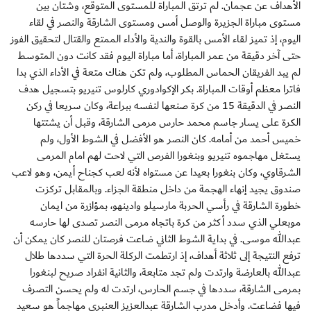
الأهداف عن عجمان. لم ترتق المباراة للمستوى المتوقع، وشتان بين
مستوى مباراة الجزيرة والوصل أمس ومستوى الشارقة والنصر في لقاء
اليوم، إذ تميز لقاء الأمس بالقوة والندية والأداء الممتع والقتال لتحقيق الفوز
حتى آخر دقيقة من عمر المباراة، أما مباراة اليوم فقد كانت دون المتوسط
لم يبد الفريقان الحماس المطلوب، ولم تكن هناك متعة في الأداء الذي بدا
فاترا معظم أوقات المباراة. بكر الإكوادوري كارلوس تنيريو بتسجيل هدف
النصر في الدقيقة 15 من كرة صنعها لنفسه ببراعة، وكان سريعا في ركن
الكرة على يسار جاسم محمد حارس مرمى الشارقة، وقبل أن يشتتها
خميس أحمد من أمامه. كان النصر هو الأفضل في الشوط الأول، ولم
يستغل مهاجموه تنيريو وبنغورا الفرص التي لاحت لهم امام المرمى
الشرقاوي، وكان بنغورا بعيدا عن مستواه لأنه لعب كجناح أيمن، وهو لاعب
صندوق يجيد إنهاء الهجمة من داخل منطقة الجزاء. وبالمقابل تركزت
خطورة الشارقة في رأسي الحربة مارسيلو وادينهو، بمؤازرة من ايمان
موبعلي الذي سدد أكثر من كرة باتجاه مرمى النصر تصدى لها حارسه
عبدالله موسى. في بداية الشوط الثاني ضاعت فرصتان للنصر كان يمكن أن
ترفع النتيجة إلى ثلاثة أهداف، إذ ارتطمت الركلة الحرة التي سددها طلال
عبدالله بالعارضة وارتدت ولم تجد متابعة، والثانية انفراد صريح لبنغورا
بمرمى الشارقة، سددها في جسم الحارس، ارتدت له ولم يحسن التصرف
فيها فضاعت. وأدخل مدرب الشارقة عبدالعزيز العنبري مهاجماً هو سعيد