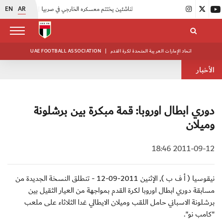
EN
AR
|
منتخبنا للناشئين يختتم معسكره الخارجي في صربيا
|
اتحاد الكرة يُنظم ورشة عمل للمراقبين المعتمدين
اتحاد الإمارات العربية المتحدة لكرة القدم
|
UAE FOOTBALL ASSOCIATION
الأخبار
دوري ابطال اوروبا: قمة مبكرة بين برشلونة
وميلان
2011-09-12 18:46
نيقوسيا ( أ ف ب ), الإثنين 2011-09-12 - تنطلق النسخة الجديدة من
مسابقة دوري ابطال اوروبا لكرة القدم بمواجهة من العيار الثقيل بين
برشلونة الاسباني حامل اللقب وميلان الايطالي غدا الثلاثاء على ملعب
"كامب نو".