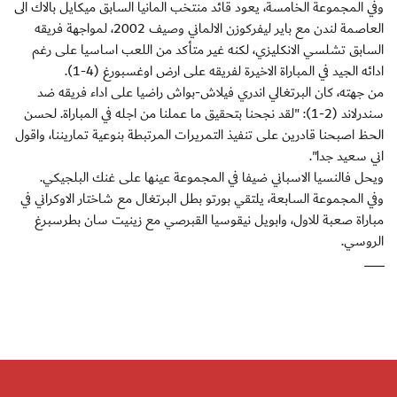
وفي المجموعة الخامسة، يعود قائد منتخب المانيا السابق ميكايل بالاك الى
العاصمة لندن مع باير ليفركوزن الالماني وصيف 2002، لمواجهة فريقه
السابق تشلسي الانكليزي، لكنه غير متأكد من اللعب اساسيا على رغم
ادائه الجيد في المباراة الاخيرة لفريقه على ارض اوغسبورغ (4-1).
من جهته، كان البرتغالي اندري فيلاش-بواش راضيا على اداء فريقه ضد
سندرلاند (2-1): "لقد نجحنا بتحقيق ما عملنا من اجله في المباراة. لحسن
الحظ اصبحنا قادرين على تنفيذ التمريرات المرتبطة بنوعية تماريننا، واقول
اني سعيد جدا".
ويحل فالنسيا الاسباني ضيفا في المجموعة عينها على غنك البلجيكي.
وفي المجموعة السابعة، يلتقي بورتو بطل البرتغال مع شاختار الاوكراني في
مباراة صعبة للاول، وابويل نيقوسيا القبرصي مع زينيت سان بطرسبرغ
الروسي.
ــــــــــــــــــــــ