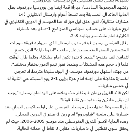
بسهولة، يلتقي بلسن التشيكي مع بوريسوف البيلاروسي.
وتشهد المجموعة السادسة، مباراة قمة ايضا بين بوروسيا دورتموند بطل
المانيا العائد الى المسابقة بعد تسعة أعوام وارسنال الانكليزي (14
مشاركة متتالية)، الذي حقق اول فوز له هذا الموسم في الدوري الانكليزي في
اربع مباريات على حساب سوناسي المتواضع 1-صفر، بعد خسارته
الكارثية امام مانشستر يونايتد 8-2.
وقال الفرنسي ارسين فينغر مدرب ارسنال الذي سيواجه فريقه موجات
المشجعين الصفر المتحمسين على ملعب "ايدونا بارك" الذي يتسع
لثمانين الف متفرج: "عندما لا تفوز تكون امام مشكلة، وكلما طال الوقت
كلما زاد حجم هذه المشكلة... وعندما تفوز تبدو الامور بمنظار مختلف".
من جهته، استهل دورتموند موسمه في البوندسليغا مترددا، اذ تعرض
لخسارة مفاجئة على ارضه امام هرتا برلين 1-2 يوم السبت، هي الثانية له
في خمس مباريات.
لكن قائد الفريق رومان فايدنفلر حث زملاءه على الرد امام ارسنال: "يجب
ان نبقى هادئين ونستفيد من نقاط قوتنا".
وفي المجموعة عينها، يحل مرسيليا الفرنسي على اولمبياكوس اليوناني بعد
خسارته على ملعبه "فيلودروم" امام رين 1-صفر في الدوري المحلي.
وهذه البداية الاسوأ للفريق المتوسطي منذ موسم 2005-2006، حيث لم
يحقق سوى نقطتين في 5 مباريات، مقابل 3 نقاط في حملته الحالية.