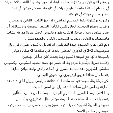
ويعتبر الفريقان من ركائز هذه المسابقة، اذ احرز برشلونة اللقب ثلاث مرات
في الاعوام الستة الماضية واربع مرات في تاريخه، وميلان مرتين في العقد
الاخير وسبع مرات في تاريخه.
وضرب برشلونة بقوة الموسم الماضي، اذ احرز اللقبين القاري والمحلي،
واضاف مطلع الموسم الحالي لقبي الكأس السوبر الاوروبية والاسبانية، في
حين استعاد ميلان طريق الالقاب بفوزه بالدوري تحت قيادة مدربه الشاب
ماسيميليانو اليغري وهدافه السويدي زلاتان ابراهيموفيتش.
ولم تكن نهاية الاسبوع جيدة للفريقين، اذ تعادل برشلونة على ارض ريال
سوسييداد 2-2 في الدوري المحلي بعدما كان متقدما 2-صفر، وميلان
بالنتيجة ذاتها مع ضيفه لاتسيو روما بعدما كان متأخرا بهدفين.
وكانت ضربة برشلونة مزدوجة، اذ خسر مهاجمه الجديد التشيلي اليكسيس
سانشيز لشهرين بعد اصابته بتمزق في فخذه، والذي واجه ميلان سابقا
بعدما كان هدافا لفريق اودينيزي في الدوري الايطالي.
لكن برشلونة، سيستعيد خدمات قائد دفاعه كارليس بويول الذي عاد بعد
اصابته وجلس على مقاعد البدلاء اول من امس السبت.
وبدا لاعب وسط الفريق الكاتالوني الجديد سيسك فابريغاس، المتألق
بتسجيله خمسة اهداف منذ قدومه من ارسنال الانكليزي، واثقا من
تعويض الخيبة الاخيرة: "نعرف كيف نفوز وكيف نخسر، كيف نلعب وكيف
نعوض، وهذا هو الاهم".