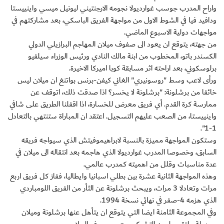
واراح المدرب جوسب غوارديولا نجومه الارجنتيني ليونيل ميسي واينييستا
ودافيد فيا في الشوط الاول من مواجهة الفريق الباسكي، بعد مشاركتهم في
مواجهات دولية الاسبوع الماضي.
من جهته، يتوقع ان يعود الى صفوف ميلان المهاجم البرازيلي الدولي
الكسندر باتو، المخطوب من ابنة مالك النادي ورئيس الوزراء سيلفيو
برلوسكوني، بعد اراحته اثر مسابقة كوبا اميركا الاخيرة.
ورأى لاعب وسط "روسونيري" الغاني كيفن-برنس بواتنغ ان ميلان ليس
خائفا من برشلونة: "برشلونة لا يخسر؟ اذا صدقت ذلك، اتوقف عن
ممارسة كرة القدم. أي فريق معرض للخسارة، اذا اقفلنا الطريق على شافي
واينييستا، من الصعب عليهم التسجيل. اعتقد ان المباراة ستنتهي بالتعادل
1-1".
وستكون المواجهة مميزة بالنسبة لابراهيموفيتش الذي سيواجه فريقه
السابق، وخصوصا المدرب غوارديولا الذي هاجمه بعد انتقاله الى ميلان في
عدة مناسبات وقلل من اهميته كمدرب عالمي.
وهذه المواجهة الثانية عشرة بين بطلي اسبانيا وايطاليا، ففاز كل فريق اربع
مرات وتعادلا 3 مرات، ويبحث برشلونة عن الثأر من الفريق اللومباردي
الذي هزمه 4-صفر في نهائي نسخة 1994.
وفي المجموعة الثامنة ايضا التي يتوقع ان يتأهل عنها برشلونة وميلان