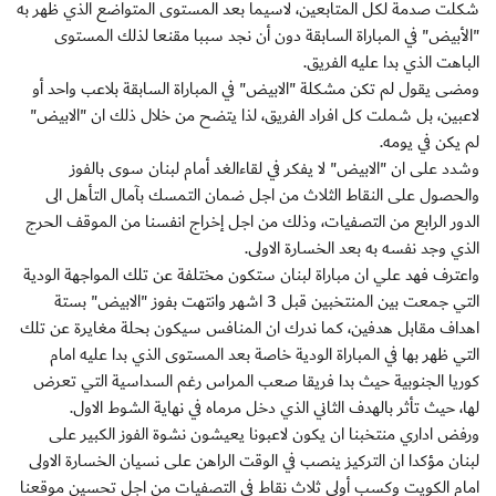
شكلت صدمة لكل المتابعين، لاسيما بعد المستوى المتواضع الذي ظهر به
"الأبيض" في المباراة السابقة دون أن نجد سببا مقنعا لذلك المستوى
الباهت الذي بدا عليه الفريق.
ومضى يقول لم تكن مشكلة "الابيض" في المباراة السابقة بلاعب واحد أو
لاعبين، بل شملت كل افراد الفريق، لذا يتضح من خلال ذلك ان "الابيض"
لم يكن في يومه.
وشدد على ان "الابيض" لا يفكر في لقاءالغد أمام لبنان سوى بالفوز
والحصول على النقاط الثلاث من اجل ضمان التمسك بآمال التأهل الى
الدور الرابع من التصفيات، وذلك من اجل إخراج انفسنا من الموقف الحرج
الذي وجد نفسه به بعد الخسارة الاولى.
واعترف فهد علي ان مباراة لبنان ستكون مختلفة عن تلك المواجهة الودية
التي جمعت بين المنتخبين قبل 3 اشهر وانتهت بفوز "الابيض" بستة
اهداف مقابل هدفين، كما ندرك ان المنافس سيكون بحلة مغايرة عن تلك
التي ظهر بها في المباراة الودية خاصة بعد المستوى الذي بدا عليه امام
كوريا الجنوبية حيث بدا فريقا صعب المراس رغم السداسية التي تعرض
لها، حيث تأثر بالهدف الثاني الذي دخل مرماه في نهاية الشوط الاول.
ورفض اداري منتخبنا ان يكون لاعبونا يعيشون نشوة الفوز الكبير على
لبنان مؤكدا ان التركيز ينصب في الوقت الراهن على نسيان الخسارة الاولى
امام الكويت وكسب أولى ثلاث نقاط في التصفيات من اجل تحسين موقعنا