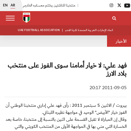
EN
AR
|
منتخبنا للناشئين يختتم معسكره الخارجي في صربيا
|
اتحاد الكرة يُنظم ورشة عمل للمراقبين المعتمدين
اتحاد الإمارات العربية المتحدة لكرة القدم
|
UAE FOOTBALL ASSOCIATION
الأخبار
فهد علي: لا خيار أمامنا سوى الفوز على منتخب
بلاد الارز
2011-09-05 20:17
بيروت / الاثنين 5 سبتمبر 2011 : رأى فهد علي إداري منتخبنا الوطني أن
الفوز خيار "الأبيض" الوحيد في مواجهة نظيره اللبناني.
وقال إن المباراة لا تقبل القسمة على اثنين بالنسبة إلى منتخبنا، خاصة بعد
الخسارة التي مني بها في المواجهة الأولى من المنتخب الكويتي والتي