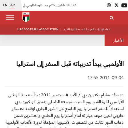
EN
AR
|
منتخبنا للناشئين يختتم معسكره الخارجي في صربيا
|
اتحاد الكرة يُنظم ورشة عمل للمراقبين المعتمدين
اتحاد الإمارات العربية المتحدة لكرة القدم
|
UAE FOOTBALL ASSOCIATION
الأخبار
الأولمبي يبدأ تدريباته قبل السفر إلى استراليا
2011-09-04 17:55
عدسة : هشام تكنوين دبي / الأحد 4 سبتمبر 2011 : بدأ منتخبنا الوطني
الأولمبي لكرة القدم يوم السبت تجمعه الداخلي بفندق كونكورد بدبي
استعداداً للسفر لاستراليا يوم التاسع من الشهر الجاري لإقامة معسكر
خارجي لحين موعد مباراته أمام أستراليا يوم الحادي والعشرين ضمن
ذهاب الدور الثالث من التصفيات الآسيوية المؤهلة لدورة الألعاب الأولمبية