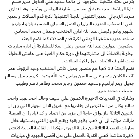
يتراس بعثة منتخبنا المتوجهة الى مالطا سعيد علي العاجل مدير قسم
ادارة الرياضة المجتمعية في مجلس الشارقة الرياضي ويضم الوفد الاداري
سرمد الزدجالي المدير التنفيذي للجنة التنفيذية لكرة قدم الصالات والمدير
الفني للمنتخب المدرب البرازيلي الاصل الاسباني الجنسية باولو ادواردو
الشهير ببادو وفيصل عبد الله اداري المنتخب وعدنان محمد الحمادي
مساعد مدرب منتخبنا الوطني لكرة قدم الصالات كما تضم البعثة
الحكميين الدوليين عبد الله اسحق وعلي الملا للمشاركة في ادارة مباريات
البطولة بالاضافة الى مشاركتهما في دورة حكام اللعبة على هامش البطولة
تحت اشراف الاتحاد الدولي لكرة الصالات .
تضم البعثة 13 لاعبا هم منصور جميل كابتن المنتخب وعبد الرؤوف عمر
نائب الكابتن وعمر علي سالمين ورامي عبد الله وعبد الكريم جميل وسالم
جميل وبدر ابراهيم وسعيد حمدون وجابر محمد وطاهر ناصر وطبيب
المنتخب محمد منير.
وشارك في التدريبات الاخيررة اللاعبون علي سيف وخالد احمد عبيد واحمد
صالح وكان من المفترض ان يغادروا مع الفريق الا ان الجهاز الفني راى ان
اللاعبين الثلاثة مازالوا في حاجة الى مزيد من الاعداد واكد (بادو) ان الفرصة
مازالت مواتية الى أي لاعب يظهر بقوة ويقنع الجهاز الفني بمستواه خلال
مباريات النسخة الثالثة من بطولة الدوري مؤكدا ان القائمة الحالية لاتعتبر
الاخيرة مناشدا لاعبي الاندية بالعمل على بذل اقصى الجهود في مباريات