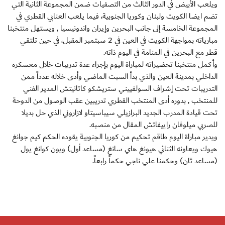
ويلعب الأبيض في الدور الثالث من التصفيات ضمن المجموعة الثانية التي
تضم ايضا الكويت ولبنان وكوريا الجنوبية، فيما يلعب العنابي القطري في
المجموعة الخامسة إلى جانب البحرين وإيران واندونيسيا , ويستهل منتخبنا
مبارياته بمواجهة الكويت في العين في 2 سبتمبر المقبل، في حين تلتقي
قطر مع البحرين في المنامة في اليوم ذاته.
وأكمل منتخبنا تحضيراته لمباراة اليوم بإجراء عدة تدريبات خلال معسكره
الداخلي بمدينة العين والذي بدأ السبت الماضي وأدى خلاله عدداً ممن
التدريبات تحت إشراف السولفييني ستريشكو كاتانيتش المدير الفني
للمنتخب , بدوره أدى المنتخب القطري تدريبين عقب الوصول من الدوحة
تحت قيادة المدرب الجديد البرازيلي سيباسيتاو لازاروني الذي حل بديلا
للصربي ميلوفان راييفاتش المقال من منصبه.
ويدير مباراة اليوم طاقم تحكيم من كوريا الجنوبية يقوده الحكم كيم جوانغ
هيوك ويعاونه الثنائي هيونغ هاي سانغ (مساعد أول) ويون كوانغ يول
(مساعد ثان) وحكمنا علي ناجي حكماً رابعاً.