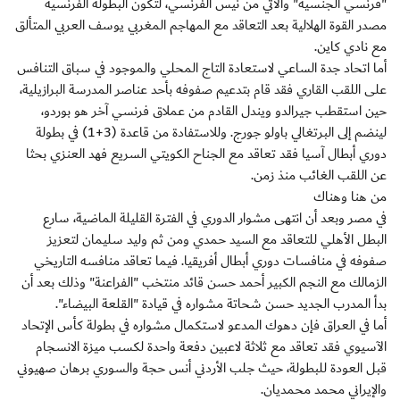
"فرنسي الجنسية" والآتي من نيس الفرنسي، لتكون البطولة الفرنسية
مصدر القوة الهلالية بعد التعاقد مع المهاجم المغربي يوسف العربي المتألق
مع نادي كاين.
أما اتحاد جدة الساعي لاستعادة التاج المحلي والموجود في سباق التنافس
على اللقب القاري فقد قام بتدعيم صفوفه بأحد عناصر المدرسة البرازيلية،
حين استقطب جيرالدو ويندل القادم من عملاق فرنسي آخر هو بوردو،
لينضم إلى البرتغالي باولو جورج. وللاستفادة من قاعدة (3+1) في بطولة
دوري أبطال آسيا فقد تعاقد مع الجناح الكويتي السريع فهد العنزي بحثا
عن اللقب الغائب منذ زمن.
من هنا وهناك
في مصر وبعد أن انتهى مشوار الدوري في الفترة القليلة الماضية، سارع
البطل الأهلي للتعاقد مع السيد حمدي ومن ثم وليد سليمان لتعزيز
صفوفه في منافسات دوري أبطال أفريقيا. فيما تعاقد منافسه التاريخي
الزمالك مع النجم الكبير أحمد حسن قائد منتخب "الفراعنة" وذلك بعد أن
بدأ المدرب الجديد حسن شحاتة مشواره في قيادة "القلعة البيضاء".
أما في العراق فإن دهوك المدعو لاستكمال مشواره في بطولة كأس الإتحاد
الآسيوي فقد تعاقد مع ثلاثة لاعبين دفعة واحدة لكسب ميزة الانسجام
قبل العودة للبطولة، حيث جلب الأردني أنس حجة والسوري برهان صهيوني
والإيراني محمد محمديان.