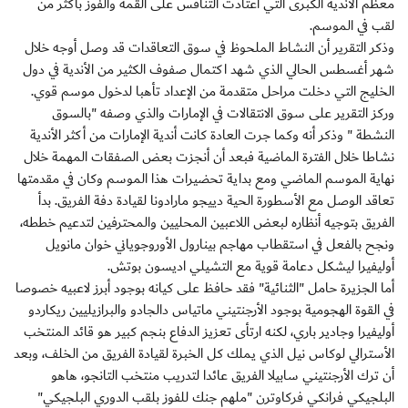
معظم الأندية الكبرى التي اعتادت التنافس على القمة والفوز بأكثر من
لقب في الموسم.
وذكر التقرير أن النشاط الملحوظ في سوق التعاقدات قد وصل أوجه خلال
شهر أغسطس الحالي الذي شهد اكتمال صفوف الكثير من الأندية في دول
الخليج التي دخلت مراحل متقدمة من الإعداد تأهبا لدخول موسم قوي.
وركز التقرير على سوق الانتقالات في الإمارات والذي وصفه "بالسوق
النشطة " وذكر أنه وكما جرت العادة كانت أندية الإمارات من أكثر الأندية
نشاطا خلال الفترة الماضية فبعد أن أنجزت بعض الصفقات المهمة خلال
نهاية الموسم الماضي ومع بداية تحضيرات هذا الموسم وكان في مقدمتها
تعاقد الوصل مع الأسطورة الحية دييجو مارادونا لقيادة دفة الفريق. بدأ
الفريق بتوجيه أنظاره لبعض اللاعبين المحليين والمحترفين لتدعيم خططه،
ونجح بالفعل في استقطاب مهاجم بينارول الأوروجوياني خوان مانويل
أوليفيرا ليشكل دعامة قوية مع التشيلي اديسون بوتش.
أما الجزيرة حامل "الثنائية" فقد حافظ على كيانه بوجود أبرز لاعبيه خصوصا
في القوة الهجومية بوجود الأرجنتيني ماتياس دالجادو والبرازيليين ريكاردو
أوليفيرا وجادير باري، لكنه ارتأى تعزيز الدفاع بنجم كبير هو قائد المنتخب
الأسترالي لوكاس نيل الذي يملك كل الخبرة لقيادة الفريق من الخلف، وبعد
أن ترك الأرجنتيني سابيلا الفريق عائدا لتدريب منتخب التانجو، هاهو
البلجيكي فرانكي فركاوترن "ملهم جنك للفوز بلقب الدوري البلجيكي"