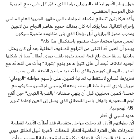
يتولى زمام الأمور ليخلف البرازيلي براجا الذي حقق كل شيء مع الجزيرة
خلال الموسم المنقضي.
وأكد فركاوترن "نتطلع لتكملة النجاحات التي حقهها الجزيرة العام الماضي
بإحرازه الثنائية. مما يؤكد أنه كان يمتلك جميع عناصر النجاح من لاعبين
ومدرب مميز (البرازيلي أبل براجا) الذي بنى منظومة متميزة سيكون
العمل معها ممتعا، حيث سنقوم باستكمال هذا كله."
ويبدو أن العين قد اكتفى من التراجع للصفوف الخلفية بعد أن كان يحتل
ريادتها سابقا حيث بلغ قمة المجد بفوزه بلقب دوري أبطال آسيا في شكلها
الجديد 2003. فبعد أن عانى كثيرا هاهو يقوم "بثورة " بدأت من التعاقد مع
المدرب الروماني كوزمين والذي بدأ تحديد مواطن الضعف التي يجب
تعزيزها، فسارع لاستقطاب ثمانية لاعبين، على رأسهم مواطنه "الروماني"
ميريل رادوي لضبط خط الوسط، ومعه الأرجنتيني اجانسيو سكوكو، مع
خمسة لاعبين محليين، قبل أن ينهي صفقاته "بالضربة الكبرى" حين أقنع
نجم السعودية والهلال ياسر القحطاني الذي وصل إلى العين لإعادة تدوير
الآلة الهجومية.
هدوء نسبي في قطر
لأن بطولتهم الأولى قد دخلت مراحل متقدمة، فقد أبطأت الأندية القطرية
التحركات خلال الفترة الماضية انتظارا للحظات الأخيرة قبيل انطلاق دوري
النجوم. فقد قامت الأندية بتنقلات كثيرة وبارزة مع بداية الموسم وبدأت