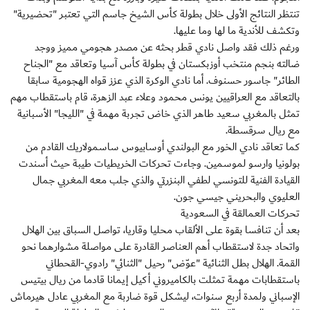
تنتظر النتائج الأولى خلال بطولة كأس الشيخ جاسم التي تعتبر "تحضيرية"
وتكشف للأندية ما لها وما عليها.
ورغم ذلك فقد واصل نادي قطر بحثه عن مصدر هجومي مميز ووجد
ضالته بنجم منتخب أوزبكستان في بطولة كأس آسيا وتعاقد مع "الجناح
الطائر" جاسور حسنوف. أما نادي الوكرة الذي عزز قواه الهجومية سابقا
بالتعاقد مع العراقيين يونس محمود وعلاء عبد الزهرة، قام باستقطاب مهم
تمثل بالمغربي سعيد طاهر الذي خاض تجربة مهمة في "الليجا" الأسبانية
مع ريال سرقسطة.
كما تعاقد نادي الخور مع البولندي أوسابيوس ساسمولاريك القادم من
بولونيا وارسو لموسمين. وجاءت تحركات الخريطيات طيبة حيث أسندت
القيادة الفنية للتونسي لطفي البنزرتي والذي جلب معه المغربي جمال
العليوي والبحريني جيسي جون.
تحركات العمالقة في السعودية
بعد أن تنافسا بقوة على الألقاب محليا وقاريا، تواصل السباق بين الهلال
واتحاد جدة لاستقطاب أهم العناصر القادرة على مواصلة مشوارهما نحو
القمة. الهلال بطل الثنائية "عوّض" رحيل "الثنائي" رادوي-القحطاني
باستقطابات مهمة تمثلت بالكاميروني أكيل إيمانا قادما من ريال بيتيس
الإسباني ولمدة أربع سنوات، ليشكل قوة ضاربة مع المغربي عادل هيرماش