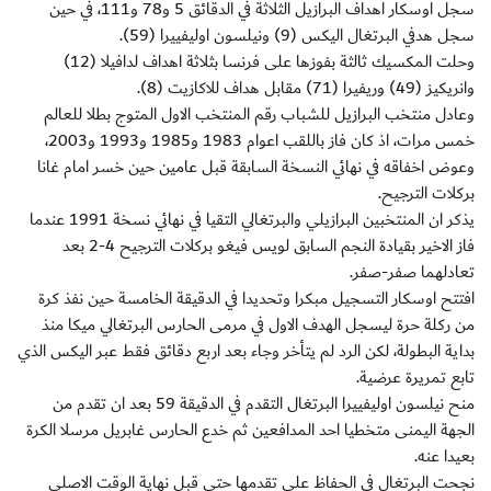
سجل اوسكار اهداف البرازيل الثلاثة في الدقائق 5 و78 و111، في حين
سجل هدفي البرتغال اليكس (9) ونيلسون اوليفييرا (59).
وحلت المكسيك ثالثة بفوزها على فرنسا بثلاثة اهداف لدافيلا (12)
وانريكيز (49) وريفيرا (71) مقابل هداف للاكازيت (8).
وعادل منتخب البرازيل للشباب رقم المنتخب الاول المتوج بطلا للعالم
خمس مرات، اذ كان فاز باللقب اعوام 1983 و1985 و1993 و2003،
وعوض اخفاقه في نهائي النسخة السابقة قبل عامين حين خسر امام غانا
بركلات الترجيح.
يذكر ان المنتخبين البرازيلي والبرتغالي التقيا في نهائي نسخة 1991 عندما
فاز الاخير بقيادة النجم السابق لويس فيغو بركلات الترجيح 4-2 بعد
تعادلهما صفر-صفر.
افتتح اوسكار التسجيل مبكرا وتحديدا في الدقيقة الخامسة حين نفذ كرة
من ركلة حرة ليسجل الهدف الاول في مرمى الحارس البرتغالي ميكا منذ
بداية البطولة، لكن الرد لم يتأخر وجاء بعد اربع دقائق فقط عبر اليكس الذي
تابع تمريرة عرضية.
منح نيلسون اوليفييرا البرتغال التقدم في الدقيقة 59 بعد ان تقدم من
الجهة اليمنى متخطيا احد المدافعين ثم خدع الحارس غابريل مرسلا الكرة
بعيدا عنه.
نجحت البرتغال في الحفاظ على تقدمها حتى قبل نهاية الوقت الاصلي