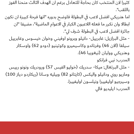
كثيرا لان المنتخب كان بحاجة للتعادل برغم ان الهدف الثالث منحنا الفوز
باللقب".
اما هنريكي افضل لاعب في البطولة فاوضح بدوره "انها فرحة كبيرة ان نكون
ابطالا وان نكرر ما فعله اللاعبون الكبار في الاعوام الماضية"، مضيفا "ان
جائزة افضل لاعب في البطولة شرف لي".
- مثل البرازيل: غابرييل- دانيلو وبرونو اوفيني وخوان خيسوس وغابرييل
سيلفا (الان 46) وفرناندو وكاسيميرو وكوتينيو (دودو 62) واوسكار
وهنريكي ووليان (نيغويبا 46).
المدرب: نيي فرانكو
- مثل البرتغال: ميكا- سدريك (خوليو الفيس 57) ورودريك ونونو رييس
وماريو روي ودانيلو واليكس (كايتانو 82) وبيليه وسانا (ريكاردو دياز 100)
وسيرجيو اوليفييرا ونيلسون اوليفييرا.
المدرب: ايليديو فالي