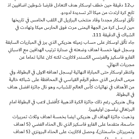
ب12 دقيقة حين خطف اوسكار هدف التعادل فارضا شوطين اضافيين اذ
تابع كرة ارتدت من ميكا اثر تسديدة لدودو.
تألق اوسكار مجددا وقاد منتخب البرازيل الى اللقب الخامس في تاريخها
حين ارسل كرة من الجهة اليمنى مرت فوق الحارس ميكا وتهادت في
الشباك في الدقيقة 111.
جاء تألق اوسكار على حساب زميله هنريكي الذي برز في المباريات السابقة
وسجل فيها خمسة اهداف وضعته في صدارة ترتيب الهدافين مع الاسباني
الفارو فاسكيز والفرنسي الكسندر لاكازيت لكنه كان غائبا تماما عن
مجريات النهائي.
وانتظر اوسكار حتى المباراة النهائية ليسجل اهدافه الاولى في البطولة، وفي
مرمى الحارس الذي حطم الرقم القياسي في المحافظة على شباكه خالية
من الأهداف في نهائيات كأس العالم للشباب، وهو نال جائزة افضل هداف
في البطولة.
ونال هنريكي رغم ذلك جائزة الكرة الذهبية كأفضل لاعب في البطولة امام
البرتغالي نيلسون اوليفييرا.
وذهبت جائزة الهداف الى هنريكي ايضا بخمسة اهداف وثلاث تمريرات
حاسمة، متقدما على الفارو فاسكيز الذي نال الحذاء الفضي (5 اهداف
وتمريرتان حاسمتان)، وحصل لاكازيت على الحذاء البرونزي (5 اهداف