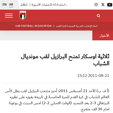
EN
AR
|
أبيض الشباب يُكثف استعداداته للتصفيات الآسيوية
|
انطلاق دورة مراقبي المباريات المستجدين
اتحاد الإمارات العربية المتحدة لكرة القدم
|
UAE FOOTBALL ASSOCIATION
الأخبار
ثلاثية اوسكار تمنح البرازيل لقب مونديال
الشباب
2011-08-21 15:12
(أ ف ب) الأحد 21 أغسطس 2011: أحرز منتخب البرازيل لقب بطل كأس
العالم للشباب في كرة القدم للمرة الخامسة في تاريخه بفوزه على نظيره
البرتغالي 3-2 بعد التمديد (الوقت الاصلي 2-2) امس السبت في بوغوتا
امام 36 الف متفرج.