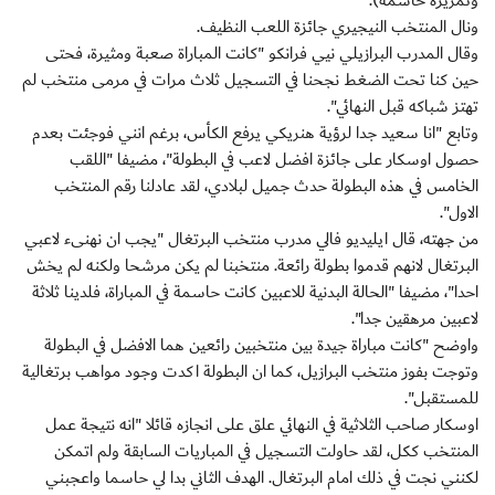
وتمريرة حاسمة).
ونال المنتخب النيجيري جائزة اللعب النظيف.
وقال المدرب البرازيلي نيي فرانكو "كانت المباراة صعبة ومثيرة، فحتى
حين كنا تحت الضغط نجحنا في التسجيل ثلاث مرات في مرمى منتخب لم
تهتز شباكه قبل النهائي".
وتابع "انا سعيد جدا لرؤية هنريكي يرفع الكأس، برغم انني فوجئت بعدم
حصول اوسكار على جائزة افضل لاعب في البطولة"، مضيفا "اللقب
الخامس في هذه البطولة حدث جميل لبلادي، لقد عادلنا رقم المنتخب
الاول".
من جهته، قال ايليديو فالي مدرب منتخب البرتغال "يجب ان نهنىء لاعبي
البرتغال لانهم قدموا بطولة رائعة. منتخبنا لم يكن مرشحا ولكنه لم يخش
احدا"، مضيفا "الحالة البدنية للاعبين كانت حاسمة في المباراة، فلدينا ثلاثة
لاعبين مرهقين جدا".
واوضح "كانت مباراة جيدة بين منتخبين رائعين هما الافضل في البطولة
وتوجت بفوز منتخب البرازيل، كما ان البطولة اكدت وجود مواهب برتغالية
للمستقبل".
اوسكار صاحب الثلاثية في النهائي علق على انجازه قائلا "انه نتيجة عمل
المنتخب ككل، لقد حاولت التسجيل في المباريات السابقة ولم اتمكن
لكنني نجت في ذلك امام البرتغال. الهدف الثاني بدا لي حاسما واعجبني