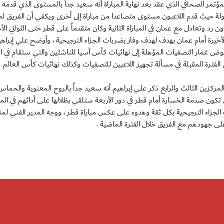
مؤتمر الصحافي الذي عقد بعد نهاية المباراة أنه سعيد جداً بالمستوى الذي قدمه ا
بطولة حيث قدم اللاعبون مستوى متصاعدا من مباراة إلى أخرى ويكفي أن الفريق ل
دون رد وتعادل مع عمان في المباراة الثانية وكان متقدماً على قطر حتى الثواني الأخ
لأخيرة أمام عمان بهدف لهدف وفاز بضربات الجزاء الترجيحية ، وأوضح علي إبراهي
خوض غمار التصفيات المؤهلة إلى نهائيات كأس آسيا للناشئين والتي ستقام في ا
 الفترة المقبلة في مسألة تجهيز اللاعبين للتصفيات وكذلك نهائيات كأس العالم
لمركزين الثالث والرابع ذكر علي إبراهيم أنه سعيد جداً بالروح المعنوية والحماس
تكون صدمة الخسارة أمام قطر في دور الأربعة ستلقي بظلالها على أدائهم في المبارا
لجزاء الترجيحية بكل ثقة وهدوء على عكس مباراة قطر ، ووجه المدير الفني لمنت
لى جهودهم مع الفريق خلال الفترة الماضية .