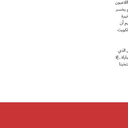
للاعبون
م يخسر
يرة
م أن
لكويت
 الذي
ة , إلا
خبنا