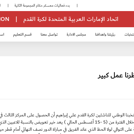
|
بدء فعاليات معسكر حكام المجموعة الثانية
|
انطلاق منافسات بطولة النخبة لحرس الرئاسة
اتحاد الإمارات العربية المتحدة لكرة القدم
|
TION
تخبات
رؤيتنا واهدافنا
مجلس الادارة
تواصل معنا
قسم التعليم
استر
خب الشباب 2007
منتخب الناشئين 2008
منتخب الناشئين 2010
منتخب الناشئي
ظرنا عمل كبير
20 : أكد المدير الفني لمنتخبنا الوطني للناشئين لكرة القدم علي إبراهيم أن الحصول على المركز الثالث في
البطولة الثامنة للمنتخبات الخليجية مواليد 96 التي أقيمت خلال الفترة من (5 -15 أغسطس الحالي ) يعد خير تعويض بالنسبة للاعبي
على التوالي لولا الحظ الذي عاند الفريق في مباراة الدور نصف النهائي أمام قطر حي