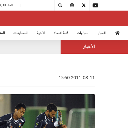
|
مودرن سبورت يُتوج بطلًا لدوري الدرجة الثالثة
|
اتحاد الكرة يُشارك في الكونغرس الآسيوي الـ 36
الأخبار
المباريات
قناة الاتحاد
الأندية
المسابقات
المن
منتخب الشباب 2005
منت
الأخبار
2011-08-11 15:50