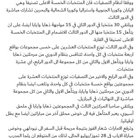
ووفقا لنظام التصفيات، فان المنتخبات الخمسة الاعلى تصنيفا وهي
اليابان وكوريا الجنوبية واستراليا وكوريا الشمالية والبحرين تشارك مباشرة
في الدور الثالث.
ويلتقي 30 منتخبا في الدور الثاني في 15 مواجهة ذهابا وايابا ايضا، على ان
يتأهل 15 منتخبا منها الى الدور الثالث للانضمام الى المنتخبات الخمسة
الاعلى تصنيفا في القارة.
وفي الدور الثالث، توزع المنتخبات العشرين على خمس مجموعات بواقع
اربعة منتخبات في كل واحدة، تتنافس بنظام الدوري من مرحلتين ذهابا
وايابا ويتأهل الاول والثاني من كل مجموعة الى الدور الرابع، اي عشرة
منتخبات.
وفي الدور الرابع والاخير من التصفيات، توزع المنتخبات العشرة على
مجموعتين بواقع خمسة منتخبات في كل واحدة، وتلعب ايضا بنظام
الدوري من مرحلتين ذهابا وايابا، ويتأهل الاول والثاني من كل مجموعة
مباشرة الى النهائيات في البرازيل.
ويلتقي صاحبا المركزين الثالث في المجموعتين ذهابا وايابا في ملحق
آسيوي، يعبر المتأهل فيه الى خوض محلق آخر من مباراتين ايضا مع بطل
اوقيانيا.
وترفع الامارات شعار الفوز بنتيجة مريحة قبل السفر الى نيودلهي وخوض
مباراة الاياب في 28 تموز/يوليو الحالي، لذلك من المتوقع ان يلجا المدرب