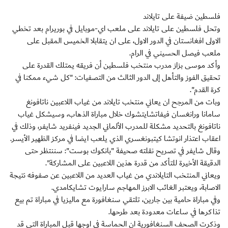
فلسطين ضيفة على تايلاند
وتحل فلسطين على تايلاند على ملعب اي-موبايل في بوريرام بعد تخطي
الاولى افغانستان في الدور الاول، على ان يتقابلا الخميس المقبل على
ملعب فيصل الحسيني في الرام.
وأكد موسى بزاز مدرب منتخب فلسطين أن فريقه يمتلك القدرة على
تحقيق الفوز والتأهل إلى الدور الثالث من التصفيات: "كل شيء ممكنا في
كرة القدم".
وبات من المرجح ان يعاني منتخب تايلاند من غياب اللاعبين ناتافونغ
سامانا ورانغسان فيفاتشايتشوك خلال مباراة الذهاب، وسيشكل غياب
ناتافونغ بالتحديد مشكلة للمدرب الألماني الجديد فينفريد شايفر، وذلك في
اعقاب اعتذار انوتشا كيتبونغسري الذي يلعب ايضا في مركز الظهير الأيسر.
وقال شايفر في تصريح نقلته صحيفة "بانكوك بوست": سننتظر حتى
الدقيقة الأخيرة للتأكد من قدرة هذين اللاعبين على المشاركة".
ويعاني المنتخب التايلاندي من غياب العديد من اللاعبين عن صفوفه نتيجة
الاصابة، ويعتبر الغائب الابرز المهاجم سارايوت تشايكامدي.
وفي مباراة حامية بين جارين، تلتقي سنغافورة مع ماليزيا في مباراة تم بيع
تذاكرها في ساعات معدودة بعد طرحها.
وذكرت الصحف السنغافورية ان الحماسة في اوجها قبل المباراة التي قد