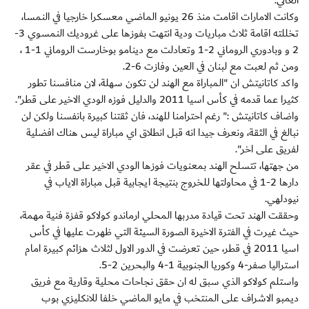
العالي.
وكانت الامارات اقامت منذ 26 يونيو الماضي معسكرا خارجيا في النمسا،
تخللته اقامة ثلاث مباريات ودية انتهت بفوزها على غروديك النمسوي 3-
2 و وبادوري الروماني 2-1 وتعادلت مع دينامو بوخارست الروماني 1-1 ،
ومن ثم لعبت مع لبنان في العين وفازت 6-2.
واكد كاتانيتش ان "المباراة مع الهند لن تكون سهلة، لان منافسنا تطور
كثيرا عما قدمه في كأس اسيا 2011 والدليل فوزه الودي الاخير على قطر".
واضاف كاتانيتش :" رغم احترامنا للهند، فان ثقتنا كبيرة بانفسنا ولكن لن
نبالغ في الثقة، ونعرف جيدا انه قبل انطلاق اي مباراة ليس هناك افضلية
لفريق على اخر".
من جهتها، تتسلح الهند بمعنويات فوزها الودي الاخير على قطر في عقر
دارها 2-1 في محاولتها للخروج بنتيجة ايجابية قبل مباراة الاياب في
نيودلهي.
وحققت الهند تحت قيادة مدربها المحلي ارماندو كولاكو قفزة فنية مهمة،
حيث غيرت في الفترة الاخيرة الصورة السيئة التي ظهرت عليها في كأس
اسيا 2011 في قطر، حين تعرضت في الدور الاول لثلاث هزائم كبيرة امام
استراليا صفر-4 وكوريا الجنوبية 1-4 والبحرين 2-5.
واستلم كولاكو الذي سبق له ان حقق نجاحات محلية وقارية مع فريق
ديمبو الاشراف على المنتخب في مايو الماضي خلفا للانكليزي بوب