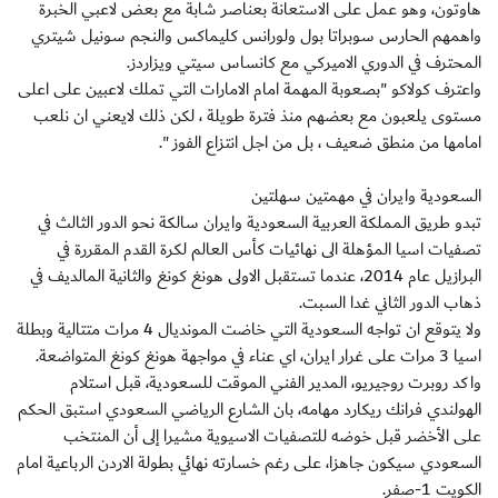
هاوتون، وهو عمل على الاستعانة بعناصر شابة مع بعض لاعبي الخبرة
واهمهم الحارس سوبراتا بول ولورانس كليماكس والنجم سونيل شيتري
المحترف في الدوري الاميركي مع كانساس سيتي ويزاردز.
واعترف كولاكو "بصعوبة المهمة امام الامارات التي تملك لاعبين على اعلى
مستوى يلعبون مع بعضهم منذ فترة طويلة ، لكن ذلك لايعني ان نلعب
امامها من منطق ضعيف ، بل من اجل انتزاع الفوز ".
السعودية وايران في مهمتين سهلتين
تبدو طريق المملكة العربية السعودية وايران سالكة نحو الدور الثالث في
تصفيات اسيا المؤهلة الى نهائيات كأس العالم لكرة القدم المقررة في
البرازيل عام 2014، عندما تستقبل الاولى هونغ كونغ والثانية المالديف في
ذهاب الدور الثاني غدا السبت.
ولا يتوقع ان تواجه السعودية التي خاضت المونديال 4 مرات متتالية وبطلة
اسيا 3 مرات على غرار ايران، اي عناء في مواجهة هونغ كونغ المتواضعة.
واكد روبرت روجيريو، المدير الفني الموقت للسعودية، قبل استلام
الهولندي فرانك ريكارد مهامه، بان الشارع الرياضي السعودي استبق الحكم
على الأخضر قبل خوضه للتصفيات الاسيوية مشيرا إلى أن المنتخب
السعودي سيكون جاهزا، على رغم خسارته نهائي بطولة الاردن الرباعية امام
الكويت 1-صفر.