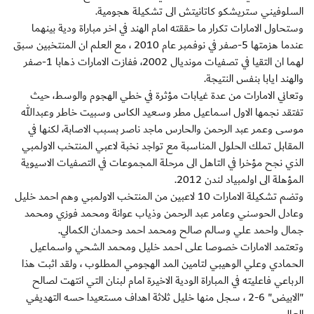
السلوفيني ستريشكو كاتانيتش الى تشكيلة هجومية.
وستحاول الامارات تكرار ما حققته امام الهند في اخر مباراة ودية بينهما
عندما هزمتها 5-صفر في نوفمبر عام 2010 ، مع العلم ان المنتخبين سبق
لهما ان التقيا في تصفيات مونديال 2002، ففازت الامارات ذهابا 1-صفر
والهند ايابا بنفس النتيجة.
وتعاني الامارات من عدة غيابات مؤثرة في خطي الهجوم والوسط، حيث
تفتقد نجمها الاول اسماعيل مطر وسعيد الكاس وسبيت خاطر وعبدالله
موسى وعمر عبد الرحمن والحارس ماجد ناصر بسبب الاصابة، لكنها في
المقابل تملك الحلول المناسبة مع تواجد نخبة لاعبي المنتخب الاولمبي
الذي نجح مؤخرا في التاهل الى مرحلة المجموعات في التصفيات الاسيوية
المؤهلة الى اولمبياد لندن 2012.
وتضم تشكيلة الامارات 10 لاعبين من المنتخب الاولمبي وهم احمد خليل
وعادل الحوسني وعامر عبد الرحمن وذياب عوانة ومحمد فوزي ومحمد
جمال واحمد علي وسالم صالح ومحمد احمد وحمدان الكمالي.
وتعتمد الامارات خصوصا على احمد خليل ومحمد الشحي واسماعيل
الحمادي وعلي الوهيبي لتامين المد الهجومي المطلوب ، ولقد اثبت هذا
الرباعي فاعليته في المباراة الودية الاخيرة امام لبنان التي انتهت لصالح
"الابيض" 6-2 ، سجل منها خليل ثلاثة اهداف مستعيدا حسه التهديفي