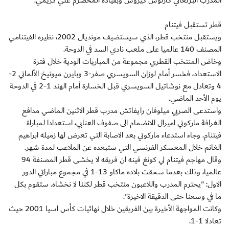
المدرب البرتغالي كارلوس كيروش وبقيادة المخضرم علي كريمي.
قطر تستقبل فيتنام
ويستقبل منتخب قطر، الذي سيستضيف مونديال 2002، نظيره الفيتنامي
المصنف 140 عالميا على ملعب نادي السد في الدوحة.
وخاض المنتخب القطري مجموعة من المباريات الودية خلال فترة
الاستعداد، فخسر أمام لوزان السويسري صفر-3 وبايرن ميونيخ الألماني 2-
4 وتعادل مع نوشاتيل السويسري قبل الخسارة أمام الهند 1-2 في الدوحة
يوم الأحد الماضي.
واستدعى الصربي ميلوفان رايفاتش مدرب قطر الاثنين الماضي مدافع
الغرافة ماركوني اميرال للانضمام الى صفوف العنابي، استعدادا لمباراة
فيتنام. وجاء استدعاء ماركوني بعد الاصابة التي تعرض لها زميله ابراهيم
الغانم خلال المعسكر الفرنسي التي ستبعده عن الملاعب لمدة شهر.
وقال مهاجم فيتنام لي كونغ فينه ان فريقه لا يخشى قطر المصنفة 94
عالميا، وذلك بعدما سحقت بلاده ماكاو 13-1 في مجموع مباراتي الدور
الاول: "يحترم المدرب واللاعبون منتخب قطر لكننا لا نخشاه. ستقوم بكل
ما في وسعنا حتى الدقيقة الاخيرة".
وكانت المواجهة الأخيرة بين الفريقين خلال نهائيات كأس اسيا 2001 حيث
تعادلا 1-1.