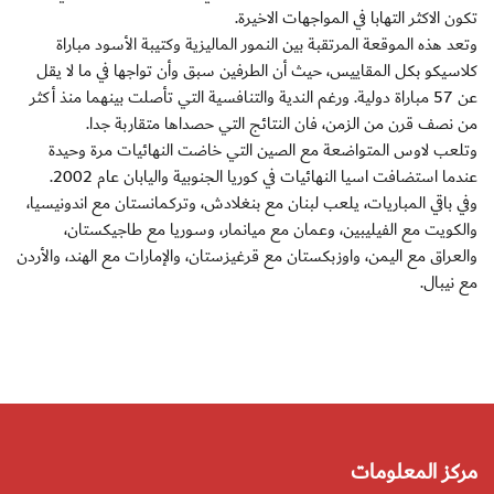
تكون الاكثر التهابا في المواجهات الاخيرة.
وتعد هذه الموقعة المرتقبة بين النمور الماليزية وكتيبة الأسود مباراة
كلاسيكو بكل المقاييس، حيث أن الطرفين سبق وأن تواجها في ما لا يقل
عن 57 مباراة دولية. ورغم الندية والتنافسية التي تأصلت بينهما منذ أكثر
من نصف قرن من الزمن، فان النتائج التي حصداها متقاربة جدا.
وتلعب لاوس المتواضعة مع الصين التي خاضت النهائيات مرة وحيدة
عندما استضافت اسيا النهائيات في كوريا الجنوبية واليابان عام 2002.
وفي باقي المباريات، يلعب لبنان مع بنغلادش، وتركمانستان مع اندونيسيا،
والكويت مع الفيليبين، وعمان مع ميانمار، وسوريا مع طاجيكستان،
والعراق مع اليمن، واوزبكستان مع قرغيزستان، والإمارات مع الهند، والأردن
مع نيبال.
مركز المعلومات