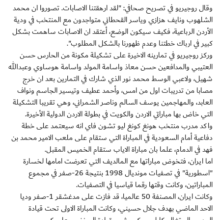
وقال روجيريو في تصريح صحافي: "لقد ارهقتنا الاصابات. تصوروا ان محمد
الشلهوب ونايف هزازي وياسر القحطاني متواجدون مع المنتخب في ودية
الأردن الرباعية، فكيف سيكون الوضع، أعتقد ان الاصابات ساهمت بشكل
كبير في ارباك خطتنا وعدم ظهورنا بالشكل المطلوب".
وركز روجيريو في تمارينه الاخيرة على تشكيلة مكونة من الحارس حسن
العتيبي والمدافعين حسن معاذ واسامة المولد واسامة هوساوي وعبدالله
شهيل، ولاعبي الوسط محمد نور الذي شارك في التمارين بعد ان خرج
مصابا من تدريبات اول من امس، وأحمد عطيف وتيسير الجاسم ونواف
العابد، والمهاجمين يوسف السالم وناصر الشمراني، وهي تقريبا التشكيلة
التي خاض بها مباراتي الاردن والكويت في بطولة الاردن الدولية الأخيرة.
واكد مدرب منتخب هونغ كونغ ليو تشون فاي انه سيعتمد على خطة
دفاعية أمام السعودية في المباراة التي ستقام على ملعب الامير محمد بن
فهد في الدمام، علما بان مباراة الاياب ستقام الخميس المقبل.
اما ايران، فتخوض مباراتها مع المالديف التي تعرضت امامها لخسارة
"اسطورية" في تصفيات مونديال 1998 بنتيجة 26-صفر في مجموع
المباراتين، وكانت وقتها رقما قياسيا في التصفيات.
وكانت ايران، المصنفة 50 عالميا، قد فازت على مدغشقر 1-صفر وديا
الاحد الماضي بهدف جلال حسيني، وكانت المباراة الاولى تحت قيادة